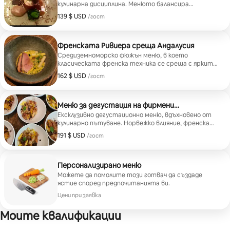
кулинарна дисциплина. Менюто балансира
носталгията и изтънчеността, като всяко ястие
139 $ USD
139 $ USD на гост
/гост
е приготвено до съвършенство.
Френската Ривиера среща Андалусия
Средиземноморско фюжън меню, в което
класическата френска техника се среща с ярките
вкусове и съставки на Южна Испания. Всяко ястие
162 $ USD
162 $ USD на гост
/гост
е деликатно, слънчево и изискано.
Меню за дегустация на фирмени
специалитети
Ексклузивно дегустационно меню, вдъхновено от
кулинарно пътуване. Норвежко влияние, френска
основа и сезонни андалуски продукти са на показ.
191 $ USD
191 $ USD на гост
/гост
Персонализирано меню
Можете да помолите този готвач да създаде
ястие според предпочитанията ви.
Цени при заявка
Моите квалификации