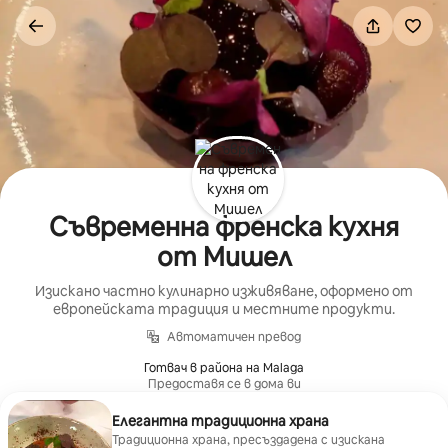
Пропускане
към
съдържанието
Съвременна френска кухня
от Мишел
Изискано частно кулинарно изживяване, оформено от
европейската традиция и местните продукти.
Автоматичен превод
Готвач в района на Malaga
Предоставя се в дома ви
Елегантна традиционна храна
Традиционна храна, пресъздадена с изискана