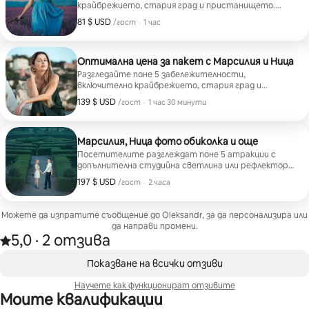
позиране
крайбрежието, стария град и пристанището.
Получете 15 обработени снимки.
за да на
81 $ USD
81 $ USD на гост
,
/гост
·
1 час
дори засн
Всичко б
наистина
Оптимална цена за пакет с Марсилия и Ница
Ако търс
Разгледайте поне 5 забележителности,
включително крайбрежието, стария град и
изслушва,
пристанището. Получете 20 обработени снимки и
представ
139 $ USD
139 $ USD на гост
,
/гост
·
1 час 30 минути
2 кратки вертикални видео клипа за истории.
горещо г
спокойни,
Марсилия, Ница фото обиколка и още
сдобиете
Посетителите разглеждат поне 5 атракции с
Благодар
допълнителна студийна светлина или рефлектори.
Получете 30 обработени снимки и 5 кратки
197 $ USD
197 $ USD на гост
,
/гост
·
2 часа
вертикални видео клипа.
Можете да изпратите съобщение до Oleksandr, за да персонализира или
да направи промени.
5,0
·
2 отзива
5,0 от 5 звезди от 2 отзива
,
Показване на 0 от 0 елемента
Показване на всички отзиви
Научете как функционират отзивите
Моите квалификации