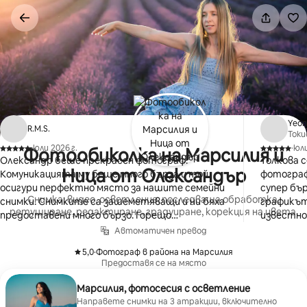
Пропускане
към
съдържанието
Yeon
⁨R.M.S.⁩
Токи
·
юли 2026 г.
·
юли
Фотообиколка на Марсилия и
,
,
Олександр беше прекрасен фотограф.
Толкова с
Ница от Олександър
Комуникацията му беше много бърза и той
фотограф
осигури перфектно място за нашите семейни
супер бъ
Снимка, видео, осветление, последваща обработка,
снимки. Снимките са зашеметяващи и ни бяха
графикът
ретуширане, редактиране, градуиране, корекция на цвета.
предоставени много бързо. Горещо
известно
препоръчваме!
търпелив
Автоматичен превод
любезно,
5,0
·
Фотограф в района на Марсилия
финализиран. Накрая то
,
Предоставя се на място
перфекте
отговаря
Марсилия, фотосесия с осветление
само.✨ Т
Направете снимки на 3 атракции, включително