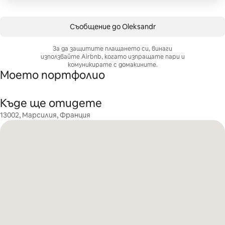
Съобщение до Oleksandr
За да защитите плащането си, винаги
използвайте Airbnb, когато изпращате пари и
комуникирате с домакините.
Моето портфолио
Къде ще отидете
13002, Марсилия, Франция