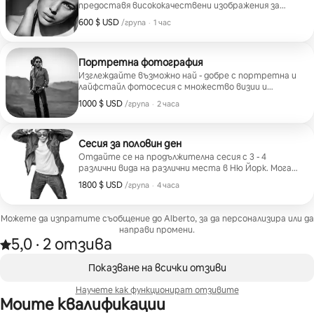
предоставя висококачествени изображения за
кратък период от време. Мога да ви снимам
600 $ USD
600 $ USD за група
,
/група
·
1 час
самостоятелно, като двойка или семейство до 6
души. Или може би искате снимка с най-добрия си
приятел. Тук съм, за да заснема най-добрите ви
моменти.
Портретна фотография
Изглеждайте възможно най - добре с портретна и
лайфстайл фотосесия с множество визии и
настройки. Мога да ви снимам самостоятелно,
1000 $ USD
1000 $ USD за група
,
/група
·
2 часа
като двойка или семейство до 6 души. Или може би
искате снимка с най-добрия си приятел. Тук съм, за
да заснема най-добрите ви моменти.
Сесия за половин ден
Отдайте се на продължителна сесия с 3 - 4
различни вида на различни места в Ню Йорк. Мога
да ви снимам самостоятелно, като двойка или
1800 $ USD
1800 $ USD за група
,
/група
·
4 часа
семейство до 6 души. Или може би искате снимка с
най-добрия си приятел. Тук съм, за да заснема най-
добрите ви моменти.
Можете да изпратите съобщение до Alberto, за да персонализира или да
направи промени.
5,0
·
2 отзива
5,0 от 5 звезди от 2 отзива
,
Показване на 0 от 0 елемента
Показване на всички отзиви
Научете как функционират отзивите
Моите квалификации