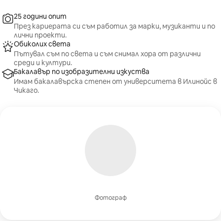
25 години опит
През кариерата си съм работил за марки, музиканти и по
лични проекти.
Обиколих света
Пътувал съм по света и съм снимал хора от различни
среди и култури.
Бакалавър по изобразителни изкуства
Имам бакалавърска степен от университета в Илинойс в
Чикаго.
Фотограф