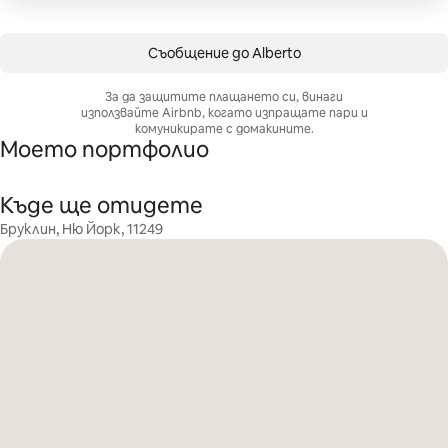
Съобщение до Alberto
За да защитите плащането си, винаги
използвайте Airbnb, когато изпращате пари и
комуникирате с домакините.
Моето портфолио
Къде ще отидете
Бруклин, Ню Йорк, 11249