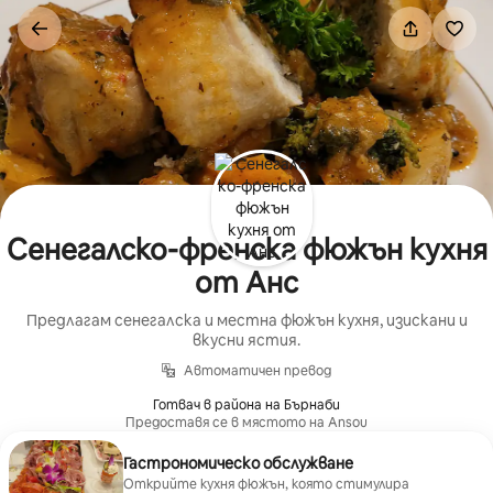
Пропускане
към
съдържанието
Сенегалско-френска фюжън кухня
от Анс
Предлагам сенегалска и местна фюжън кухня, изискани и
вкусни ястия.
Автоматичен превод
Готвач в района на Бърнаби
Предоставя се в мястото на Ansou
Гастрономическо обслужване
Открийте кухня фюжън, която стимулира