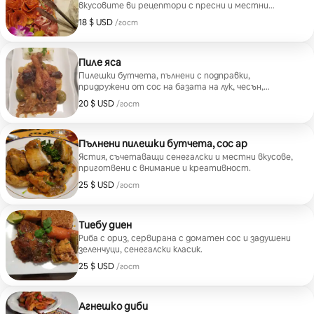
вкусовите ви рецептори с пресни и местни
съставки.
18 $ USD
18 $ USD на гост
/гост
Пиле яса
Пилешки бутчета, пълнени с подправки,
придружени от сос на базата на лук, чесън,
джинджифил, горчица и лимон.
20 $ USD
20 $ USD на гост
/гост
Пълнени пилешки бутчета, сос ар
Ястия, съчетаващи сенегалски и местни вкусове,
приготвени с внимание и креативност.
25 $ USD
25 $ USD на гост
/гост
Тиебу диен
Риба с ориз, сервирана с доматен сос и задушени
зеленчуци, сенегалски класик.
25 $ USD
25 $ USD на гост
/гост
Агнешко диби