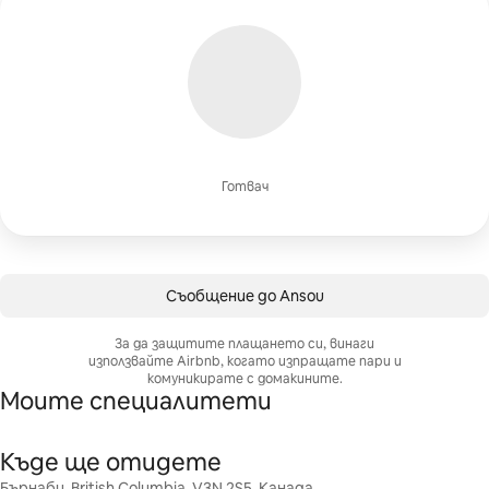
Готвач
Съобщение до Ansou
За да защитите плащането си, винаги
използвайте Airbnb, когато изпращате пари и
комуникирате с домакините.
Моите специалитети
Къде ще отидете
Бърнаби, British Columbia, V3N 2S5, Канада