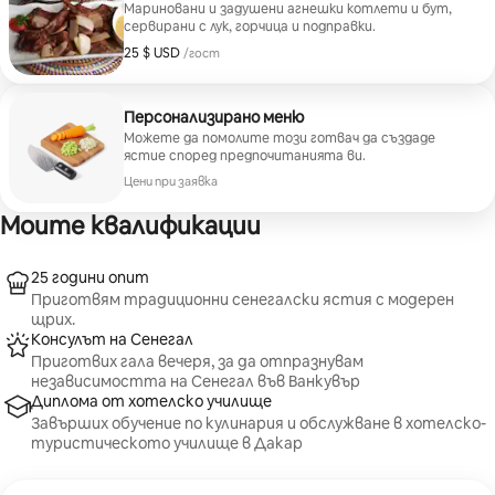
Мариновани и задушени агнешки котлети и бут,
сервирани с лук, горчица и подправки.
25 $ USD
25 $ USD на гост
/гост
Персонализирано меню
Можете да помолите този готвач да създаде
ястие според предпочитанията ви.
Цени при заявка
Моите квалификации
25 години опит
Приготвям традиционни сенегалски ястия с модерен
щрих.
Консулът на Сенегал
Приготвих гала вечеря, за да отпразнувам
независимостта на Сенегал във Ванкувър
Диплома от хотелско училище
Завърших обучение по кулинария и обслужване в хотелско-
туристическото училище в Дакар