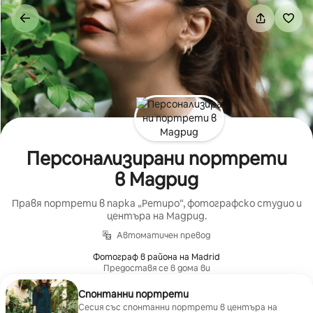
Пропускане
към
съдържанието
Персонализирани портрети
в Мадрид
Правя портрети в парка „Ретиро“, фотографско студио и
центъра на Мадрид.
Автоматичен превод
Фотограф в района на Madrid
Предоставя се в дома ви
Спонтанни портрети
Сесия със спонтанни портрети в центъра на