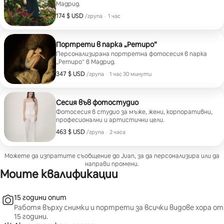
Мадрид.
174 $ USD
174 $ USD за група
,
/група
·
1 час
Портрети в парка „Ретиро“
Персонализирана портретна фотосесия в парка
„Ретиро“ в Мадрид.
347 $ USD
347 $ USD за група
,
/група
·
1 час 30 минути
Сесия във фотостудио
Фотосесия в студио за мъже, жени, корпоративни,
професионални и артистични цели.
463 $ USD
463 $ USD за група
,
/група
·
2 часа
Можете да изпратите съобщение до Juan, за да персонализира или да
направи промени.
Моите квалификации
15 години опит
Работя върху снимки и портрети за всички видове хора от
15 години.