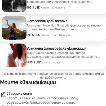
фотосесия е отличен избор за заснемане на
зашеметяващи изображения.
495 $ USD
495 $ USD на гост
,
/гост
·
30 минути
Фотосесия край потока
Този пакет включва 1,5-часова фотосесия на място
в спокойна обстановка край поток.
895 $ USD
895 $ USD на гост
,
/гост
·
1 час 30 минути
Удължена фотографска експедиция
Този 2-часов пакет е чудесен вариант за
задълбочена фотографска екскурзия. Насладете се
на изкуство чрез снимки на място сред красива
1295 $ USD
1295 $ USD за група
,
/група
·
4 часа
природа.
Можете да изпратите съобщение до Josh, за да персонализира или да
направи промени.
Моите квалификации
25 години опит
Работил съм с клиенти като Disney и Sony,
усъвършенствайки собствения си стил.