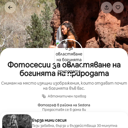
Пропускане
към
съдържанието
Фотосесии за овластяване на
богинята на природата
Снимам на място изящни изображения, които отдават почит
на богинята във вас.
Автоматичен превод
Фотограф в района на Sedona
Предоставя се в дома ви
Бърза мини сесия
Тази забавна, бърза и въздействаща 30-минутна