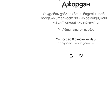
Джордан
Създавам завладяващи видеоклипове 
продължителност 30 – 45 секунди, ко
улавят специални моменти.
Автоматичен превод
Фотограф в района на Maui
Предоставя се в дома ви