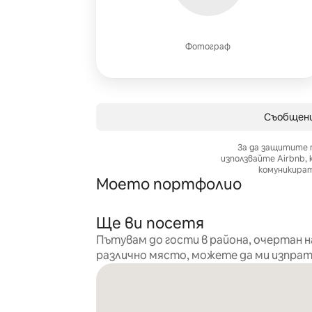
Фотограф
Съобщение 
За да защитите 
използвайте Airbnb,
комуникират
Моето портфолио
Ще ви посетя
Пътувам до гости в района, очертан н
различно място, можете да ми изпра