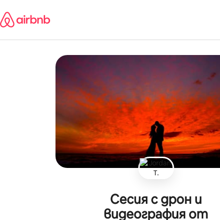
Пропускане
към
съдържанието
Сесия с дрон и
видеография от