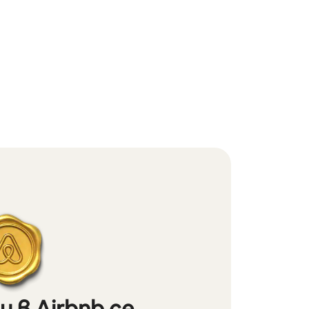
 в Airbnb се