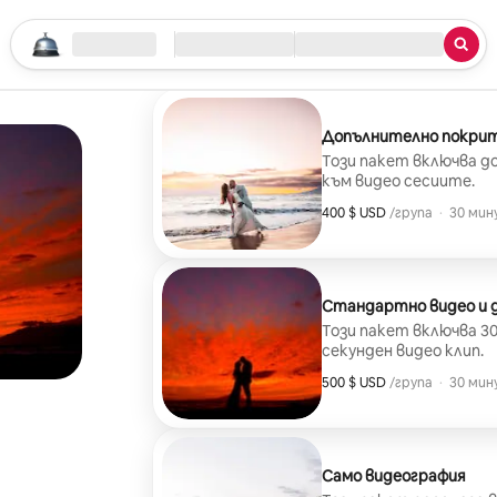
Започнете търсенето си
Местоположение
Настаняване/Освобождаване
Тип услуга
Допълнително покри
Този пакет включва д
към видео сесиите.
400 $ USD
400 $ USD за група
,
/група
·
30 мин
Стандартно видео и д
Този пакет включва 30
секунден видео клип.
500 $ USD
500 $ USD за група
,
/група
·
30 мин
Само видеография