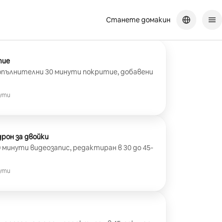
Станете домакин
тие
опълнителни 30 минути покритие, добавени
ути
рон за двойки
 минути видеозапис, редактиран в 30 до 45-
ути