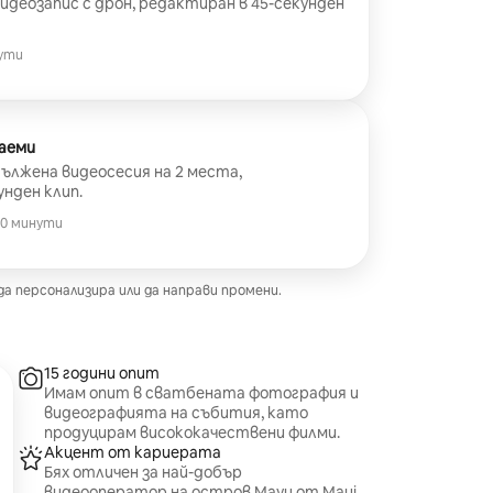
идеозапис с дрон, редактиран в 45-секунден
ути
аеми
дължена видеосесия на 2 места,
нден клип.
30 минути
 да персонализира или да направи промени.
15 години опит
Имам опит в сватбената фотография и
видеографията на събития, като
продуцирам висококачествени филми.
Акцент от кариерата
Бях отличен за най-добър
видеооператор на остров Мауи от Maui