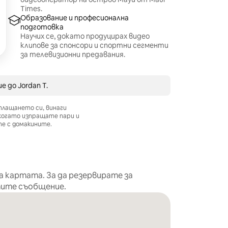
Times.
Образование и професионална
подготовка
Научих се, докато продуцирах видео
клипове за спонсори и спортни сегменти
за телевизионни предавания.
до ⁨Jordan T.⁩
плащането си, винаги
 когато изпращате пари и
е с домакините.
а картата. За да резервирате за
тите съобщение.