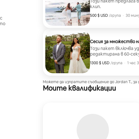
Този пакет предлага в
клип.
500 $ USD
500 $ USD за група
,
/група
·
30 мин
с
ито
Сесия за множество н
Този пакет включва у
редактирана в 60-секу
1300 $ USD
1300 $ USD за група
,
/група
·
1 час 
Можете да изпратите съобщение до ⁨Jordan T.⁩, за
Моите квалификации