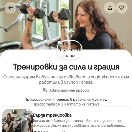
Пропускане
към
съдържанието
Тренировки за сила и грация
Специализирам в обучение за гъвкавост и подвижност и съм
работила в Crunch Fitness.
Автоматичен превод
Професионален треньор в района на Riverview
Предоставя се в мястото на Natalya
Бърза тренировка
Винаги има време за тренировка, а тази сесия се
фокусира върху тренировката за съпротивление
на цялото тяло.