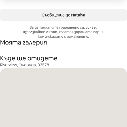
Съобщение до Natalya
За да защитите плащането си, винаги
използвайте Airbnb, когато изпращате пари и
комуникирате с домакините.
Моята галерия
Къде ще отидете
Riverview, Флорида, 33578