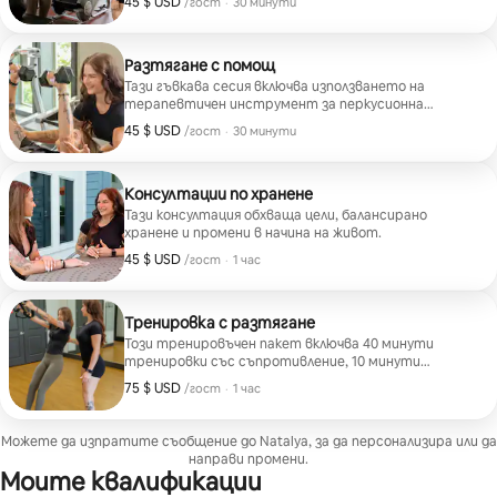
45 $ USD
45 $ USD на гост
,
/гост
·
30 минути
Разтягане с помощ
Тази гъвкава сесия включва използването на
терапевтичен инструмент за перкусионна
терапия и целенасочени разтягания.
45 $ USD
45 $ USD на гост
,
/гост
·
30 минути
Консултации по хранене
Тази консултация обхваща цели, балансирано
хранене и промени в начина на живот.
45 $ USD
45 $ USD на гост
,
/гост
·
1 час
Тренировка с разтягане
Този тренировъчен пакет включва 40 минути
тренировки със съпротивление, 10 минути
загряване и 10 минути разтягане с помощ.
75 $ USD
75 $ USD на гост
,
/гост
·
1 час
Можете да изпратите съобщение до Natalya, за да персонализира или да
направи промени.
Моите квалификации