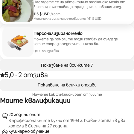
Насладете се на автентично тосканско меню от
5 ястия, съчетаващо традиция и иновация чрез
внимателно подбрани местни продукти.
116 $ USD
116 $ USD на гост
/гост
·
Използвайте ваучера ESTATECHEF26, за да получите
Минимална сума за резервиране: 461 $ USD
40% отстъпка до максимум 100 EUR за резервации,
Минимална сума за резервиране: 461 $ USD
направени до 15 август.
Персонализирано меню
Можете да помолите този готвач да създаде
ястие според предпочитанията ви.
Цени при заявка
Показване на всичките 7
5,0
·
2 отзива
5,0 от 5 звезди от 2 отзива
,
Показване на 0 от 0 елемента
Показване на всички отзиви
Научете как функционират отзивите
Моите квалификации
20 години опит
В професионалните кухни от 1994 г. Главен готвач в два
хотела в Сиена на 27 години.
Кулинарно обучение