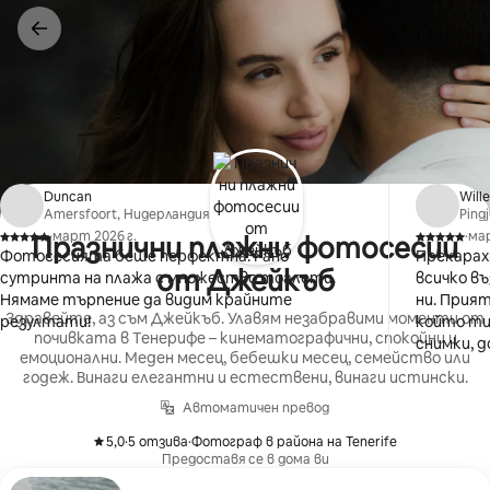
Пропускане
към
съдържанието
Duncan
Will
Amersfoort, Нидерландия
Ping
·
март 2026 г.
·
мар
Празнични плажни фотосесии
,
,
Фотосесията беше перфектна. Рано
Прекарах
от Джейкъб
сутринта на плажа с множество тоалети.
всичко в
Нямаме търпение да видим крайните
ни. Прият
Здравейте, аз съм Джейкъб. Улавям незабравими моменти от
резултати!
който ти
почивката в Тенерифе – кинематографични, спокойни и
снимки, 
емоционални. Меден месец, бебешки месец, семейство или
деца на п
годеж. Винаги елегантни и естествени, винаги истински.
Нямаме т
Автоматичен превод
препоръч
услугите 
5,0
·
5 отзива
·
Фотограф в района на Tenerife
,
,
трайни с
Предоставя се в дома ви
Поздрави