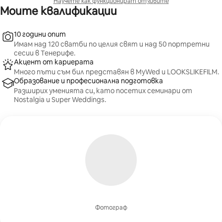
Научете как функционират отзивите
Моите квалификации
10 години опит
Имам над 120 сватби по целия свят и над 50 портретни
сесии в Тенерифе.
Акцент от кариерата
Много пъти съм бил представян в MyWed и LOOKSLIKEFILM.
Образование и професионална подготовка
Разширих уменията си, като посетих семинари от
Nostalgia и Super Weddings.
Фотограф