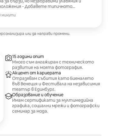
лна за бързи, но незабравими улавяния и
положения - Добавете типичното
 с гондола, което ви улавя на фона на водния
30 минути
рсонализира или да направи промени.
15 години опит
Много съм ангажиран с техническото
развитие на моята фотография.
Акцент от кариерата
Отразявам събития като Биеналето
във Венеция и Фестивала на независимия
театър в Единбург.
Образование и обучение
Имам сертификати за мултимедийна
графика, социални мрежи и фотографски
семинар за мода.