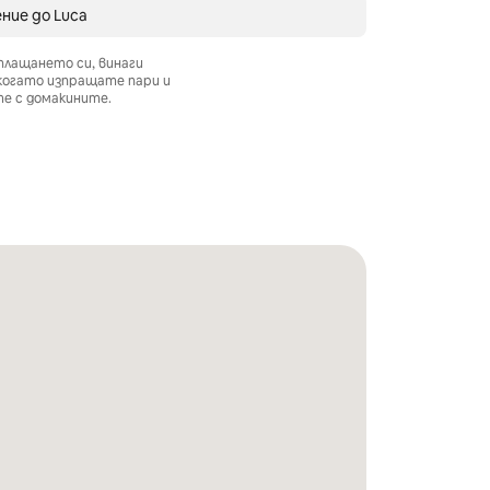
ние до Luca
плащането си, винаги
 когато изпращате пари и
е с домакините.