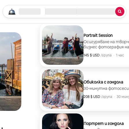
Започнете търсенето си
Местоположение
Настаняване/Освобождаване
Тип услуга
Portrait Session
Осигуряване на творч
бизнес фотография на
Photography е много 
145 $ USD
145 $ USD за група
,
/група
·
1 час
онлайн представянет
Обиколка с гондола
30-минутна фотосесия
208 $ USD
208 $ USD за група
,
/група
·
30 мин
Портрет и гондола