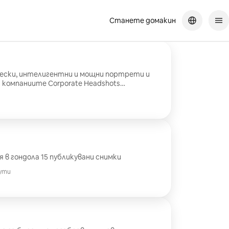
Станете домакин
ески, интелигентни и мощни портрети и
 компаниите Corporate Headshots
важен и мощен аспект на брандирането и
о на компанията
 в гондола 15 публикувани снимки
ути