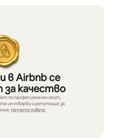
 в Airbnb се
 за качество
ат по професионален опит,
те им творби и репутация за
ния.
Научете повече