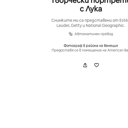
Творчески портрет
с Лука
Снимките ми са представени от Esté
Lauder, Getty и National Geographic.
Автоматичен превод
Фотограф в района на Венеция
Предоставя се в помещение на American Ba