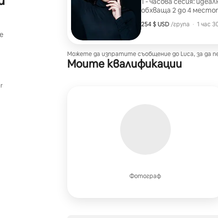
и
1 - часова сесия: идеа
обхваща 2 до 4 место
венецианско докосване
254 $ USD
254 $ USD за група
,
/група
·
1 час 
път на града
e
Можете да изпратите съобщение до Luca, за да пе
Моите квалификации
r
Фотограф