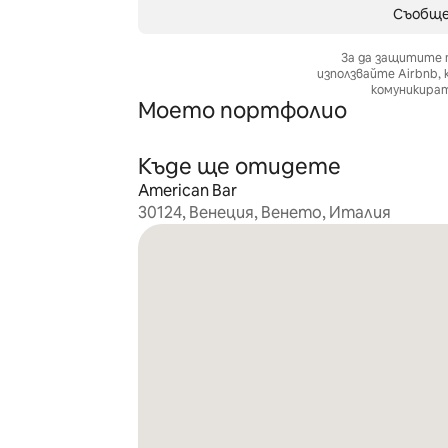
Съобще
За да защитите 
използвайте Airbnb,
комуникират
Моето портфолио
Къде ще отидете
American Bar
30124, Венеция, Венето, Италия