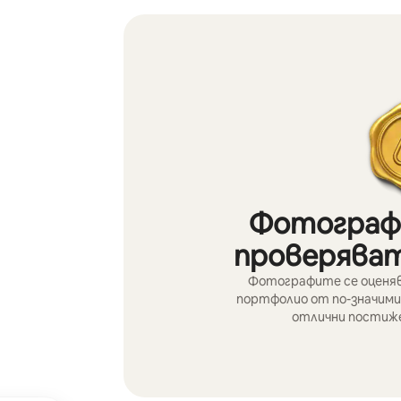
Фотографи
проверяват
Фотографите се оценяв
портфолио от по-значими
отлични постиже