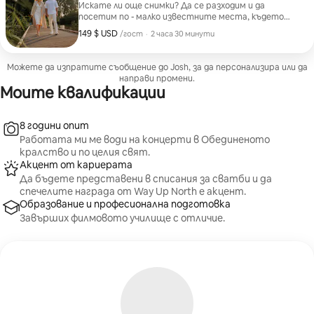
Искате ли още снимки? Да се разходим и да
посетим по - малко известните места, където
мога да ви покажа най - добрите скрити места за
149 $ USD
149 $ USD на гост
,
/гост
·
2 часа 30 минути
невероятни снимки на двойки Опция за видеоклип –
2 (1–2-минутни рийлс за социалните мрежи) смяна
на облеклото
Можете да изпратите съобщение до Josh, за да персонализира или да
направи промени.
Моите квалификации
8 години опит
Работата ми ме води на концерти в Обединеното
кралство и по целия свят.
Акцент от кариерата
Да бъдете представени в списания за сватби и да
спечелите награда от Way Up North е акцент.
Образование и професионална подготовка
Завърших филмовото училище с отличие.