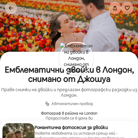
Пропускане
към
съдържанието
Емблематични двойки в Лондон,
снимано от Джошуа
Правя снимки на двойки и предлагам фотографски разходки из
Лондон.
Автоматичен превод
Фотограф в района на London
Предоставя се в дома ви
Романтична фотосесия за двойки
Уловете любовната си история срещу най -