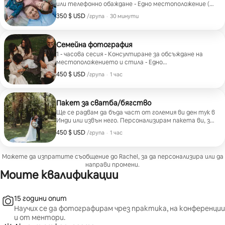
или телефонно обаждане - Едно местоположение (
мога да помогна с това!) - 30 изображения,
350 $ USD
350 $ USD за група
,
/група
·
30 минути
включени в онлайн галерията ви - Права за
отпечатване
Семейна фотография
1 - часова сесия - Консултиране за обсъждане на
местоположението и стила - Едно
местоположение - Онлайн галерия с всички
450 $ USD
450 $ USD за група
,
/група
·
1 час
финализирани изображения (над 70) - Печат вдясно -
Удивителни спомени, които продължават цял
живот! - 450 $ на семейство
Пакет за сватба/бягство
Ще се радвам да бъда част от големия ви ден тук в
Инди или извън него. Персонализирам пакета ви, за
да отговаря на нуждите ви. Ценообразуването
450 $ USD
450 $ USD за група
,
/група
·
1 час
започва от 450 $ на час и включва всички
окончателни изображения чрез онлайн галерия.
Можете да изпратите съобщение до Rachel, за да персонализира или да
направи промени.
Моите квалификации
15 години опит
Научих се да фотографирам чрез практика, на конференции
и от ментори.