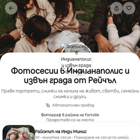
Пропускане
към
съдържанието
Фотосесии в Индианаполис и
извън града от Рейчъл
Правя портрети, снимки на начина на живот, сватби, семейни
снимки и други.
Автоматичен превод
Фотограф в района на Fortville
Предоставя се на място
Районът на Инди Минис
30 - минутна сесия - Планиране на сесия по имейл