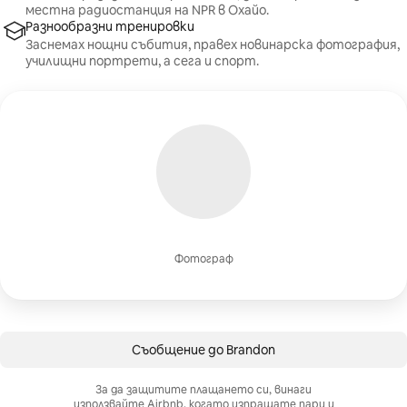
местна радиостанция на NPR в Охайо.
Разнообразни тренировки
Заснемах нощни събития, правех новинарска фотография,
училищни портрети, а сега и спорт.
Фотограф
Съобщение до Brandon
За да защитите плащането си, винаги
използвайте Airbnb, когато изпращате пари и