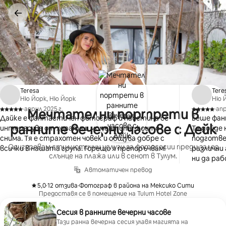
Пропускане
към
съдържанието
Teresa
Tere
Ню Йорк, Ню Йорк
Ню Й
·
април 2025 г.
·
апр
Мечтателни портрети в
,
,
Дайке е фантастичен фотограф и наистина се
Беше фан
ранните вечерни часове с Дейк
интересува от хората и моментите, които
Тя дойде
снима. Тя е страхотен човек и общува добре с
подготвен
Осигурявам стилистични услуги за фотосесии преди залез
всички в нашата група. Горещо я препоръчвам!
различни а
слънце на плажа или в сенот в Тулум.
ни да раб
Автоматичен превод
5,0
·
12 отзива
·
Фотограф в района на Мексико Сити
,
,
Предоставя се в помещение на Tulum Hotel Zone
Сесия в ранните вечерни часове
Тази ранна вечерна сесия улавя магията на