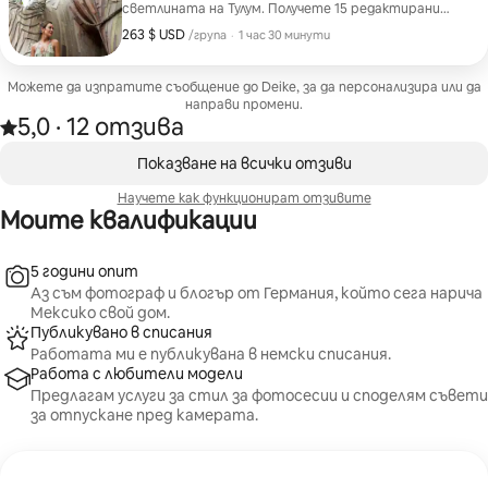
светлината на Тулум. Получете 15 редактирани
снимки на тема йога, двойки, бебета или социални
263 $ USD
263 $ USD за група
,
/група
·
1 час 30 минути
мрежи. Можете да резервирате и за изгрев
слънце.
Можете да изпратите съобщение до Deike, за да персонализира или да
направи промени.
5,0
·
12 отзива
5,0 от 5 звезди от 12 отзива
,
Показване на 0 от 0 елемента
Показване на всички отзиви
Научете как функционират отзивите
Моите квалификации
5 години опит
Аз съм фотограф и блогър от Германия, който сега нарича
Мексико свой дом.
Публикувано в списания
Работата ми е публикувана в немски списания.
Работа с любители модели
Предлагам услуги за стил за фотосесии и споделям съвети
за отпускане пред камерата.