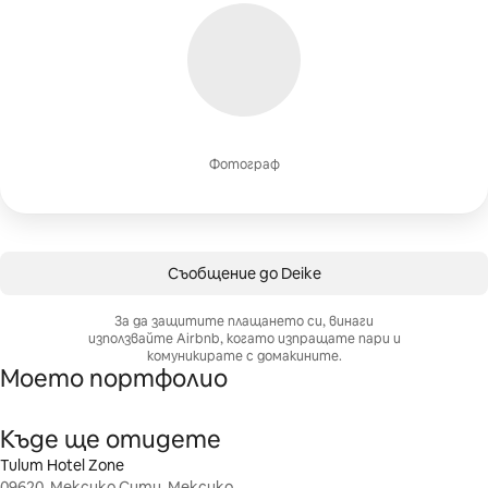
Фотограф
Съобщение до Deike
За да защитите плащането си, винаги
използвайте Airbnb, когато изпращате пари и
комуникирате с домакините.
Моето портфолио
Къде ще отидете
Tulum Hotel Zone
09620, Мексико Сити, Мексико