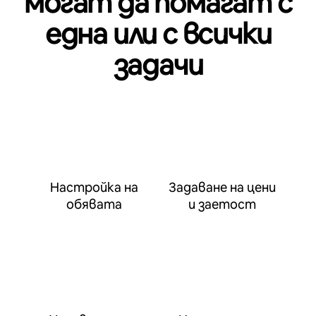
могат да помагат с
една или с всички
задачи
Настройка на
Задаване на цени
обявата
и заетост