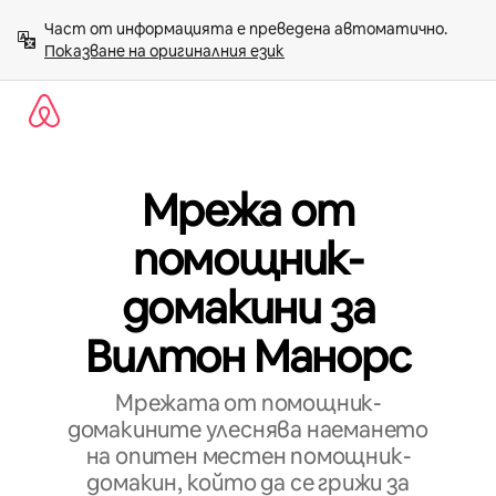
Пропускане
Част от информацията е преведена автоматично. 
към
Показване на оригиналния език
съдържанието
Мрежа от
помощник-
домакини за
Вилтон Манорс
Мрежата от помощник-
домакините улеснява наемането
на опитен местен помощник-
домакин, който да се грижи за