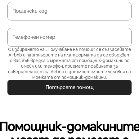
Пощенски код
Телефонен номер
С избирането на „Получаване на помощ“ се съгласявате
Airbnb и партньорите на платформата да се свързват
с вас във връзка с мрежата от помощник-домакини по
имейл или телефон, приемате
правилата за
поверителност
на Airbnb и
допълнителните условия на
мрежата от помощник-домакини
.
Потърсете помощ
Помощник‑домакинит