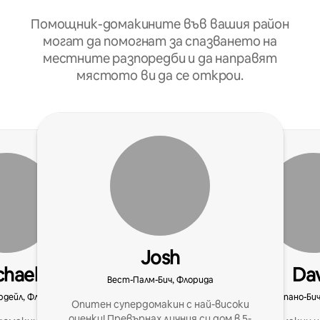
Помощник-домакините във вашия район
могат да помогнат за спазването на
местните разпоредби и да направят
мястото ви да се открои.
Josh
chael
Da
Вест-Палм-Бич, Флорида
дейл, Флорида
Помпано-Бич
Опитен супердомакин с най-високи
оценки! Превърнах личния си дом в 5-