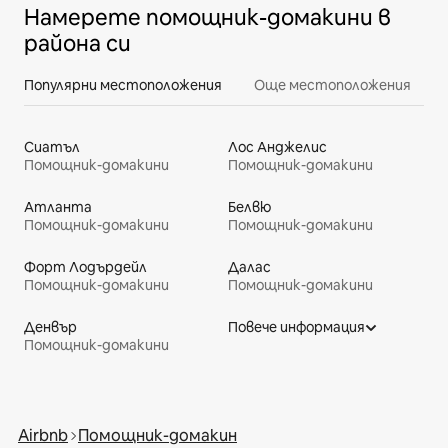
Намерете помощник-домакини в
района си
Популярни местоположения
Още местоположения
Сиатъл
Лос Анджелис
Помощник-домакини
Помощник-домакини
Атланта
Белвю
Помощник-домакини
Помощник-домакини
Форт Лодърдейл
Далас
Помощник-домакини
Помощник-домакини
Денвър
Повече информация
Помощник-домакини
Airbnb
Помощник-домакин