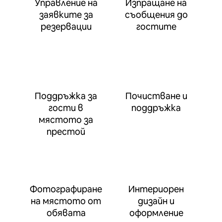
Управление на
Изпращане на
заявките за
съобщения до
резервации
гостите
Поддръжка за
Почистване и
гости в
поддръжка
мястото за
престой
Фотографиране
Интериорен
на мястото от
дизайн и
обявата
оформление