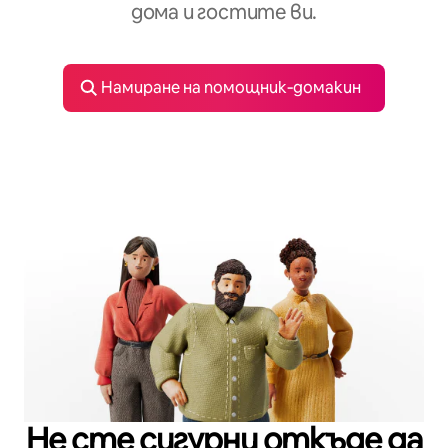
дома и гостите ви.
Намиране на помощник‑домакин
Не сте сигурни откъде да