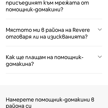
присъединят към мрежата от
помощник-домакини?
Мястото ми в района на Revere
отговаря ли на изискванията?
Как ще плащам на помощник-
домакина?
Намерете помощник-домакини в
района си