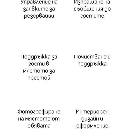
Управление на
Изпращане на
заявките за
съобщения до
резервации
гостите
Поддръжка за
Почистване и
гости в
поддръжка
мястото за
престой
Фотографиране
Интериорен
на мястото от
дизайн и
обявата
оформление