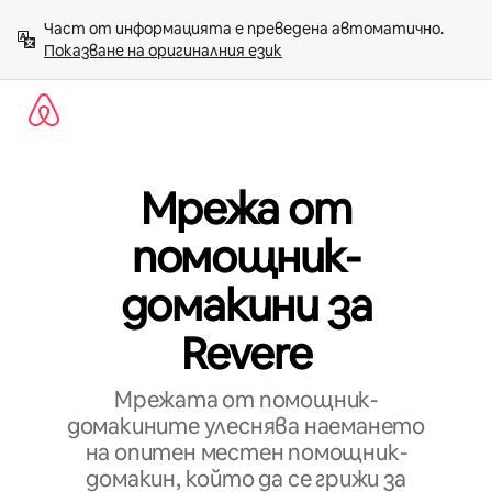
Пропускане
Част от информацията е преведена автоматично. 
към
Показване на оригиналния език
съдържанието
Мрежа от
помощник-
домакини за
Revere
Мрежата от помощник-
домакините улеснява наемането
на опитен местен помощник-
домакин, който да се грижи за