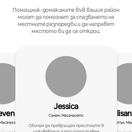
Помощник-домакините във вашия район
могат да помогнат за спазването на
местните разпоредби и да направят
мястото ви да се открои.
Jessica
even
Elisa
Салем, Масачусетс
 Масачусетс
Бостън, Ма
Обичам да превръщам престоите в
изживявания, като представям