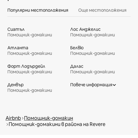
Популярни местоположения
Още местоположения
Сиатъл
Лос Анджелис
Помощник-домакини
Помощник-домакини
Атланта
Белвю
Помощник-домакини
Помощник-домакини
Форт Лодърдейл
Далас
Помощник-домакини
Помощник-домакини
Денвър
Повече информация
Помощник-домакини
Airbnb
Помощник-домакин
Помощник-домакини в района на Revere