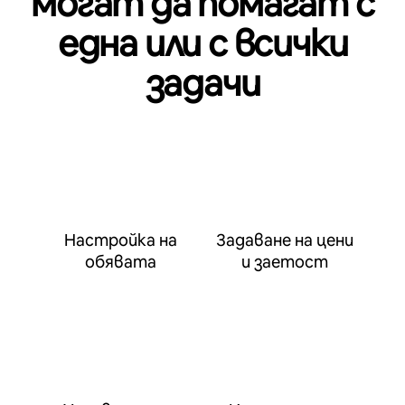
могат да помагат с
една или с всички
задачи
Настройка на
Задаване на цени
обявата
и заетост