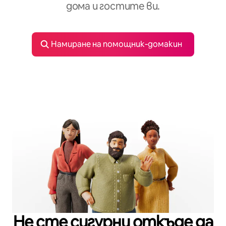
дома и гостите ви.
Намиране на помощник‑домакин
Не сте сигурни откъде да