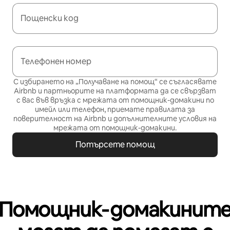
Пощенски код
Телефонен номер
С избирането на „Получаване на помощ“ се съгласявате
Airbnb и партньорите на платформата да се свързват
с вас във връзка с мрежата от помощник-домакини по
имейл или телефон, приемате
правилата за
поверителност
на Airbnb и
допълнителните условия на
мрежата от помощник-домакини
.
Потърсете помощ
Помощник‑домакинит