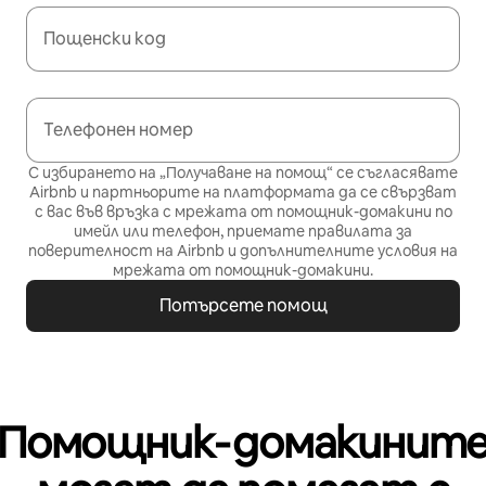
Пощенски код
Телефонен номер
С избирането на „Получаване на помощ“ се съгласявате
Airbnb и партньорите на платформата да се свързват
с вас във връзка с мрежата от помощник-домакини по
имейл или телефон, приемате
правилата за
поверителност
на Airbnb и
допълнителните условия на
мрежата от помощник-домакини
.
Потърсете помощ
Помощник‑домакинит