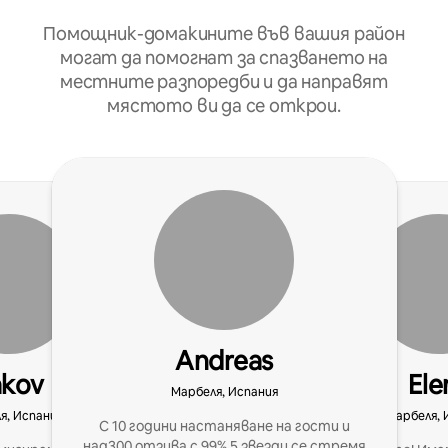
Помощник-домакините във вашия район
могат да помогнат за спазването на
местните разпоредби и да направят
мястото ви да се открои.
Andreas
akov
Ele
Марбеля, Испания
я, Испания
Марбеля, 
С 10 години настаняване на гости и
над300 отзива с 99% 5 звезди се стремя