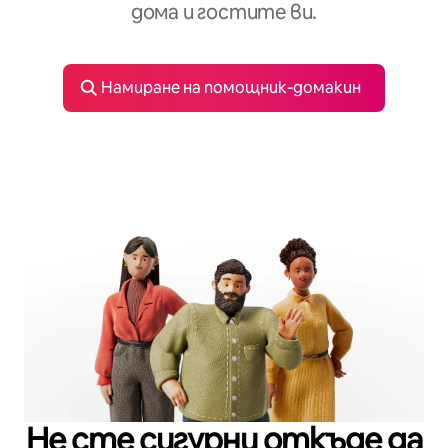
дома и гостите ви.
Намиране на помощник‑домакин
Не сте сигурни откъде да