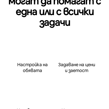
могат да помагат с
една или с всички
задачи
Настройка на
Задаване на цени
обявата
и заетост