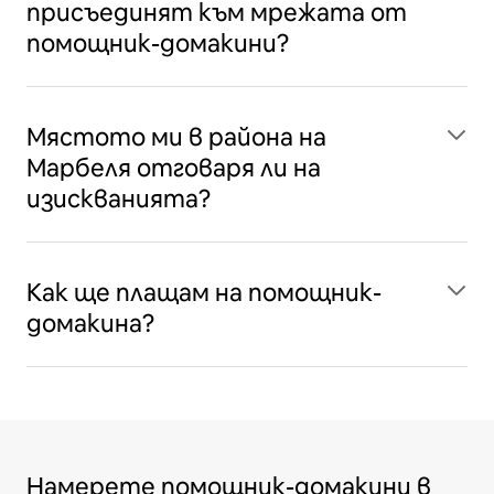
присъединят към мрежата от
помощник-домакини?
Мястото ми в района на
Марбеля отговаря ли на
изискванията?
Как ще плащам на помощник-
домакина?
Намерете помощник-домакини в