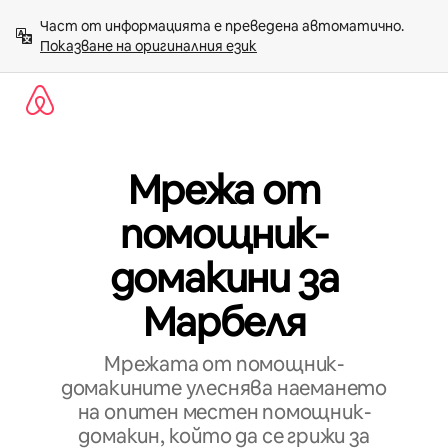
Пропускане
Част от информацията е преведена автоматично. 
към
Показване на оригиналния език
съдържанието
Мрежа от
помощник-
домакини за
Марбеля
Мрежата от помощник-
домакините улеснява наемането
на опитен местен помощник-
домакин, който да се грижи за