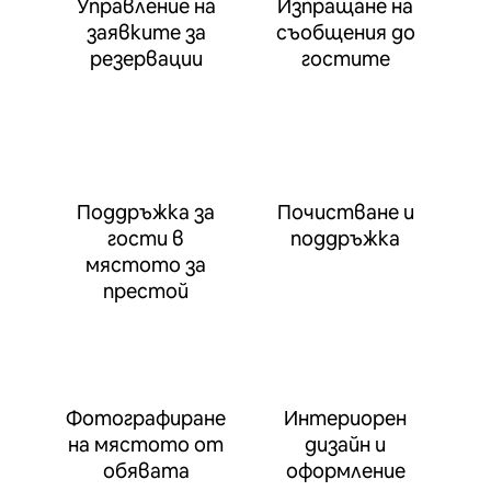
Управление на
Изпращане на
заявките за
съобщения до
резервации
гостите
Поддръжка за
Почистване и
гости в
поддръжка
мястото за
престой
Фотографиране
Интериорен
на мястото от
дизайн и
обявата
оформление