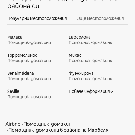
района си
Популярни местоположения
Още местоположения
Малага
Барселона
Помощник-домакини
Помощник-домакини
Торремолинос
Михас
Помощник-домакини
Помощник-домакини
Benalmádena
Фуэнхирoла
Помощник-домакини
Помощник-домакини
Seville
Повече информация
Помощник-домакини
Airbnb
Помощник-домакин
Помощник-домакини в района на Марбеля