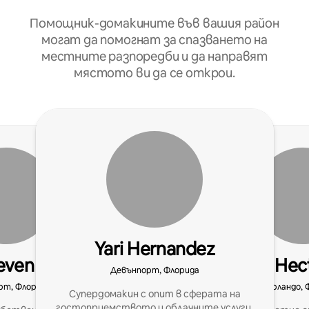
Помощник-домакините във вашия район
могат да помогнат за спазването на
местните разпоредби и да направят
мястото ви да се открои.
Yari Hernandez
even
Hec
Девънпорт, Флорида
рт, Флорида
Орландо, 
Супердомакин с опит в сферата на
гостоприемството и облачните услуги,