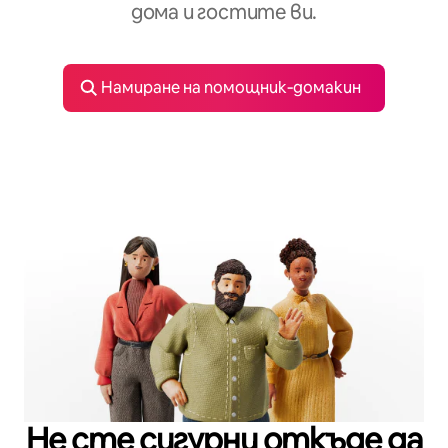
дома и гостите ви.
Намиране на помощник‑домакин
Не сте сигурни откъде да