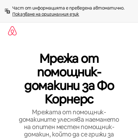
Пропускане
Част от информацията е преведена автоматично. 
към
Показване на оригиналния език
съдържанието
Мрежа от
помощник-
домакини за Фо
Корнерс
Мрежата от помощник-
домакините улеснява наемането
на опитен местен помощник-
домакин, който да се грижи за