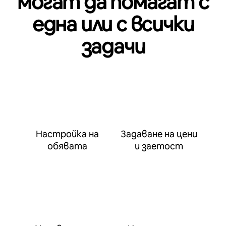
могат да помагат с
една или с всички
задачи
Настройка на
Задаване на цени
обявата
и заетост