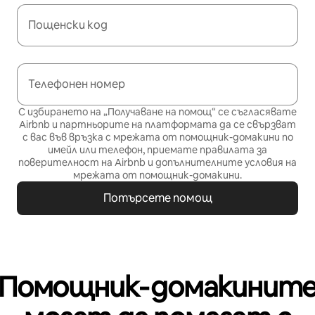
Пощенски код
Телефонен номер
С избирането на „Получаване на помощ“ се съгласявате
Airbnb и партньорите на платформата да се свързват
с вас във връзка с мрежата от помощник-домакини по
имейл или телефон, приемате
правилата за
поверителност
на Airbnb и
допълнителните условия на
мрежата от помощник-домакини
.
Потърсете помощ
Помощник‑домакинит