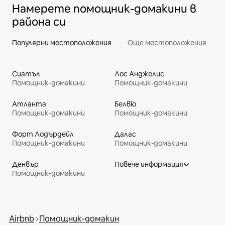
Намерете помощник-домакини в
района си
Популярни местоположения
Още местоположения
Сиатъл
Лос Анджелис
Помощник-домакини
Помощник-домакини
Атланта
Белвю
Помощник-домакини
Помощник-домакини
Форт Лодърдейл
Далас
Помощник-домакини
Помощник-домакини
Денвър
Повече информация
Помощник-домакини
Airbnb
Помощник-домакин