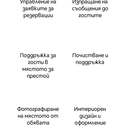
Управление на
Изпращане на
заявките за
съобщения до
резервации
гостите
Поддръжка за
Почистване и
гости в
поддръжка
мястото за
престой
Фотографиране
Интериорен
на мястото от
дизайн и
обявата
оформление