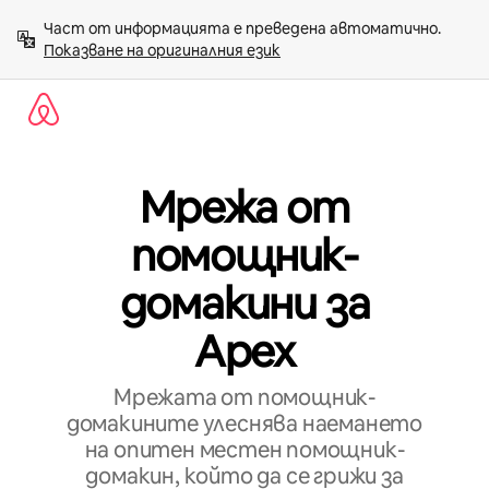
Пропускане
Част от информацията е преведена автоматично. 
към
Показване на оригиналния език
съдържанието
Мрежа от
помощник-
домакини за
Apex
Мрежата от помощник-
домакините улеснява наемането
на опитен местен помощник-
домакин, който да се грижи за