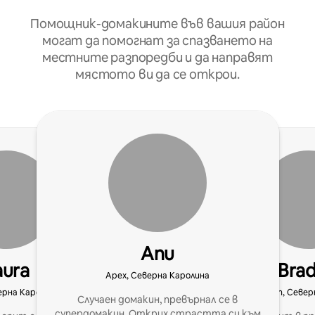
Помощник-домакините във вашия район
могат да помогнат за спазването на
местните разпоредби и да направят
мястото ви да се открои.
Anu
aura
Brad
Apex, Северна Каролина
ерна Каролина
Clayton, Севе
Случаен домакин, превърнал се в
супердомакин. Открих страстта си към