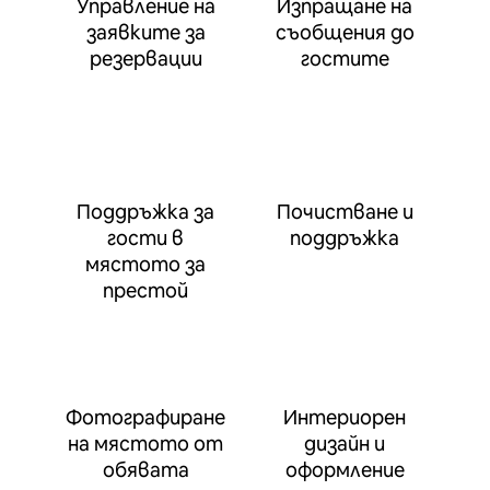
Управление на
Изпращане на
заявките за
съобщения до
резервации
гостите
Поддръжка за
Почистване и
гости в
поддръжка
мястото за
престой
Фотографиране
Интериорен
на мястото от
дизайн и
обявата
оформление