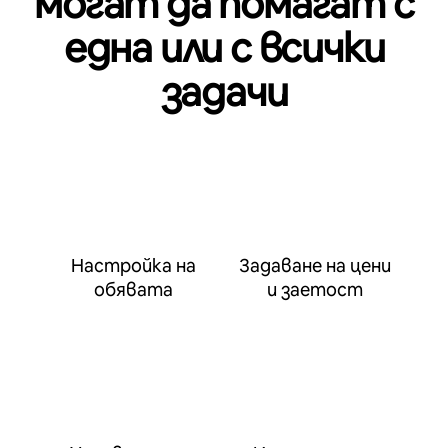
могат да помагат с
една или с всички
задачи
Настройка на
Задаване на цени
обявата
и заетост