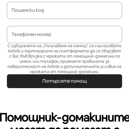
Пощенски код
Телефонен номер
С избирането на „Получаване на помощ“ се съгласявате
Airbnb и партньорите на платформата да се свързват
с вас във връзка с мрежата от помощник-домакини по
имейл или телефон, приемате
правилата за
поверителност
на Airbnb и
допълнителните условия на
мрежата от помощник-домакини
.
Потърсете помощ
Помощник‑домакинит