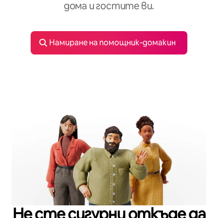
дома и гостите ви.
Намиране на помощник‑домакин
Не сте сигурни откъде да