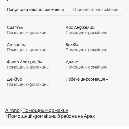
Популярни местоположения
Още местоположения
Сиатъл
Лос Анджелис
Помощник-домакини
Помощник-домакини
Атланта
Белвю
Помощник-домакини
Помощник-домакини
Форт Лодърдейл
Далас
Помощник-домакини
Помощник-домакини
Денвър
Повече информация
Помощник-домакини
Airbnb
Помощник-домакин
Помощник-домакини в района на Apex