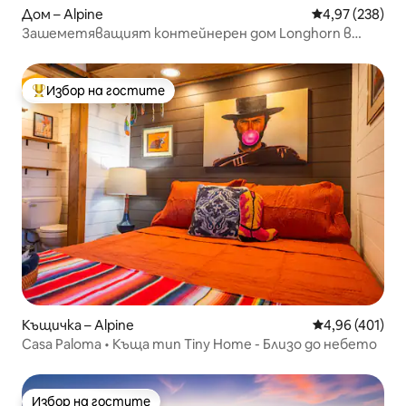
Дом – Alpine
Средна оценка
4,97 (238)
Зашеметяващият контейнерен дом Longhorn в
Алпайн
Избор на гостите
Най-популярен избор на гостите
Къщичка – Alpine
Средна оценка
4,96 (401)
Casa Paloma • Къща тип Tiny Home - Близо до небето
Избор на гостите