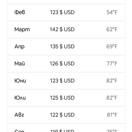
Фев
123 $ USD
54°F
Март
142 $ USD
62°F
Апр
135 $ USD
69°F
Май
126 $ USD
77°F
Юни
123 $ USD
82°F
Юли
125 $ USD
82°F
Авг
122 $ USD
81°F
Сеп
119 $ USD
75°F