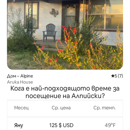
Дом – Alpine
Средна о
5 (7)
Aruka House
Кога е най-подходящото време за
посещение на Алпийски?
Месец
Ср. цена
Ср. темп.
Яну
125 $ USD
49°F