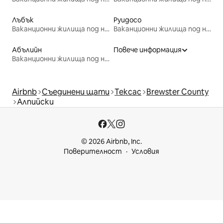
Лъбък
Руидосо
Ваканционни жилища под наем
Ваканционни жилища под наем
Абълийн
Повече информация
Ваканционни жилища под наем
Airbnb
Съединени щати
Тексас
Brewster County
Алпийски
© 2026 Airbnb, Inc.
Поверителност
Условия