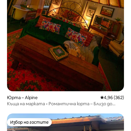
Юрта – Alpine
Средна оценка
4,96 (362)
Къща на марката • Романтична юрта – Близо до
небето
Избор на гостите
Избор на гостите