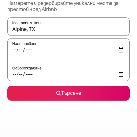
Намерете и резервирайте уникални места за
престой чрез Airbnb
Местоположение
Когато резултатите се покажат, използвайте клавишите 
Настаняване
Освобождаване
Търсене