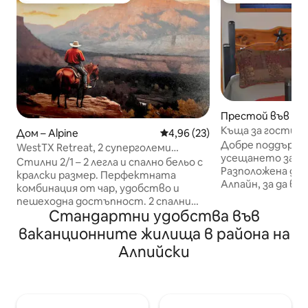
Престой във фер
ne
Къща за гости с 
Дом – Alpine
Средна оценка: 4,96 от 5, 23
4,96 (23)
планината
Добре поддържан
WestTX Retreat, 2 суперголеми
усещането за Ст
двойни легла, отлична проходимост
Стилни 2/1 – 2 легла и спално бельо с
Разположена до
кралски размер. Перфектната
Алпайн, за да ви
комбинация от чар, удобство и
селски район, н
пешеходна достъпност. 2 спални
центъра на град
Стандартни удобства във
(забележка: минавате през едната
е на 30 фута от
спалня, за да стигнете до другата).
ваканционните жилища в района на
Уважаваме пове
Душ с ефект на дъжд, пералня и
Алпийски
всички съоръжен
сушилня, удобна всекидневна с
ваши за ползване. Седнете
кресла, разтегателен футон, смарт
голямата покрит
телевизор, Roku и Wi-Fi. Напълно
насладете на гл
оборудвана кухня, електрическа
посетете с нашия доби
готварска печка, хладилник,