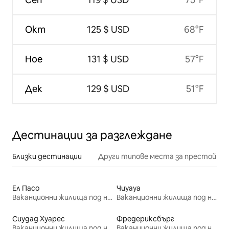
Окт
125 $ USD
68°F
Ное
131 $ USD
57°F
Дек
129 $ USD
51°F
Дестинации за разглеждане
Близки дестинации
Други типове места за престой
Ел Пасо
Чиуауа
Ваканционни жилища под наем
Ваканционни жилища под наем
Сиудад Хуарес
Фредериксбърг
Ваканционни жилища под наем
Ваканционни жилища под наем