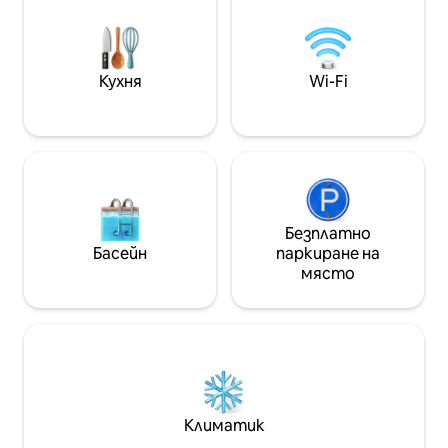
Подходящи сме 
микровълнова печка, кафе машина,
Отпуснете се о
електрическа кана, тостер. Малък
се потопете в 
заграден заден двор. Идеална
вана, докато н
начална точка – пешеходен
Кухня
Wi-Fi
за падащи звезд
туризъм, живописни пътувания,
жива музика, пазаруване. Hm е от
дясната страна на дуплекс, но е
уединено.
Безплатно
Басейн
паркиране на
място
Климатик