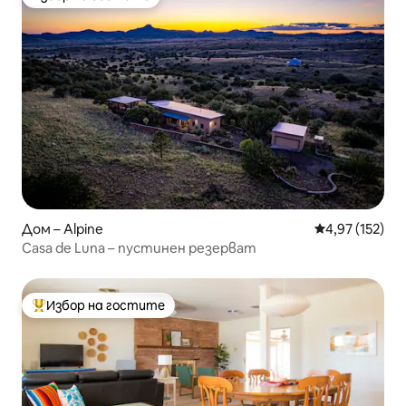
Избор на гостите
Дом – Alpine
Средна оценка
4,97 (152)
Casa de Luna – пустинен резерват
Избор на гостите
Най-популярен избор на гостите