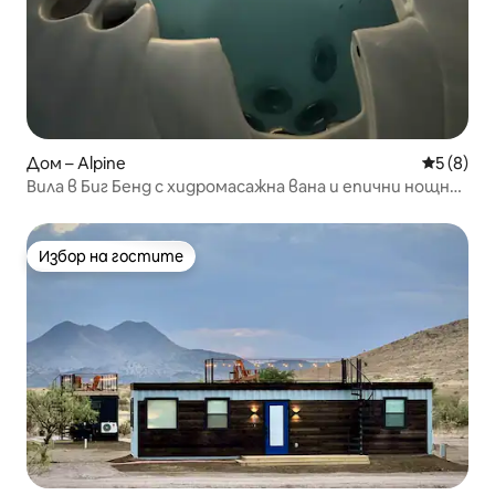
Дом – Alpine
Средна о
5 (8)
Вила в Биг Бенд с хидромасажна вана и епични нощни
небеса
Избор на гостите
Избор на гостите