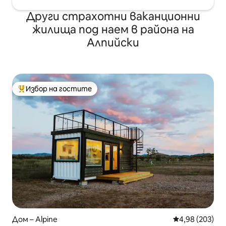
Други страхотни ваканционни
жилища под наем в района на
Алпийски
Избор на гостите
Най-популярен избор на гостите
Дом – Alpine
Средна оценка
4,98 (203)