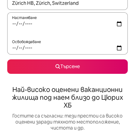
Когато резултатите се покажат, използвайте клавишите 
Настаняване
Освобождаване
Търсене
Най-високо оценени ваканционни
жилища под наем близо до Цюрих
ХБ
Гостите са съгласни: тези престои са високо
оценени заради тяхното местоположение,
чистота и др.