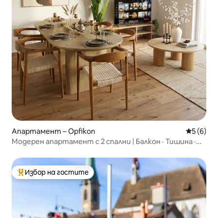
Апартамент – Opfikon
Средна о
5 (6)
Модерен апартамент с 2 спални | Балкон · Тишина ·
7 минути от летище ZRH
Избор на гостите
Най-популярен избор на гостите