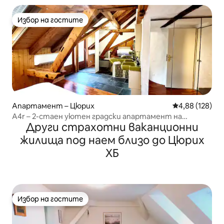
Избор на гостите
Избор на гостите
Апартамент – Цюрих
Средна оценка
4,88 (128)
A4r – 2-стаен уютен градски апартамент на
Други страхотни ваканционни
покрива.
жилища под наем близо до Цюрих
ХБ
Избор на гостите
Избор на гостите