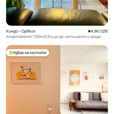
Кондо – Opfikon
Средна оценка
4,96 (129)
Апартамент (120m2) близо до летището и града
Избор на гостите
Най-популярен избор на гостите