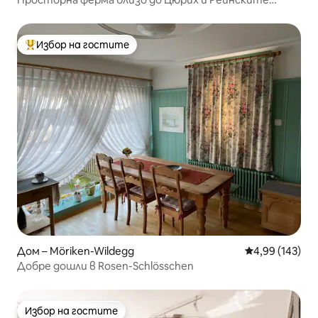
водопади
Избор на гостите
Най-популярен избор на гостите
Дом – Möriken-Wildegg
Средна оценка
4,99 (143)
Добре дошли в Rosen-Schlösschen
Избор на гостите
Избор на гостите