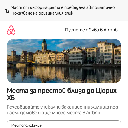
Пропускане
Част от информацията е преведена автоматично. 
към
Показване на оригиналния език
съдържанието
Пуснете обява в Airbnb
Места за престой близо до Цюрих
ХБ
Резервирайте уникални ваканционни жилища под
наем, домове и още много места в Airbnb
Местоположение