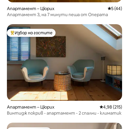
Апартамент – Цюрих
Средна оц
5 (44)
Апартамент 3, на 7 минути пеша от Операта
Избор на гостите
Най-популярен избор на гостите
Апартамент – Цюрих
Средна оценка
4,98 (215)
Винтидж покрив - апартамент - 2 спални - климатик