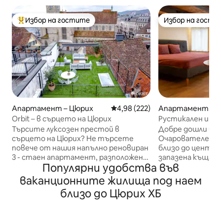
Избор на гостите
Избор на гости
Най-популярен избор на гостите
Избор на гости
Апартамент – Цюрих
Средна оценка: 4,98 от 5, 222
4,98 (222)
Апартамент – 
Orbit – в сърцето на Цюрих
Рустикален и и
реновиран град
Търсите луксозен престой в
Добре дошли във
сърцето на Цюрих? Не търсете
Очарователен г
повече от нашия напълно реновиран
близо до центъ
3 - стаен апартамент, разположен
запазена къща н
Популярни удобства във
на Мюнстерхоф. С 2 удобни спални,
винопроизводит
просторна всекидневна, напълно
исторически обн
ваканционните жилища под наем
оборудвана кухня и самостоятелна
Потопете се в 
близо до Цюрих ХБ
тераса на покрива, нашият
традиция с моде
апартамент е идеалната база за
незабравим пре
опознаване на града. Разположен в
града, за да се 