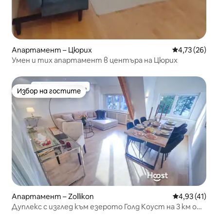
Апартамент – Цюрих
Средна оценк
4,73 (26)
Умен и тих апартамент в центъра на Цюрих
Избор на гостите
Избор на гостите
Апартамент – Zollikon
Средна оценк
4,93 (41)
Дуплекс с изглед към езерото Голд Коуст на 3 км от
Цюрих