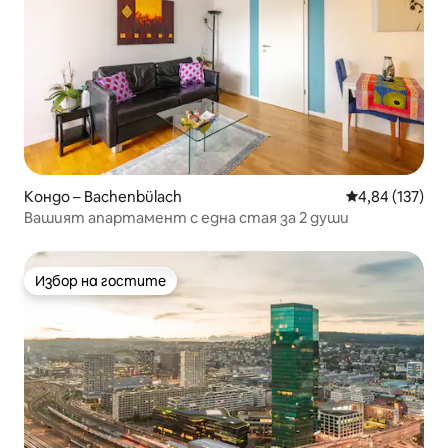
Кондо – Bachenbülach
Средна оценка
4,84 (137)
Вашият апартамент с една стая за 2 души
Избор на гостите
Избор на гостите