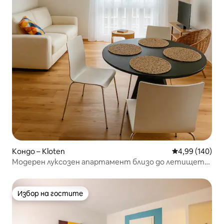
Кондо – Kloten
Средна оценка
4,99 (140)
Модерен луксозен апартамент близо до летището
и град Цюрих
Избор на гостите
Избор на гостите