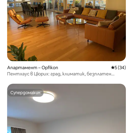
Апартамент – Opfikon
Средна оц
5 (34)
Пентхаус в Цюрих: град, климатик, безплатен
електронен паркинг, летище
Супердомакин
Супердомакин