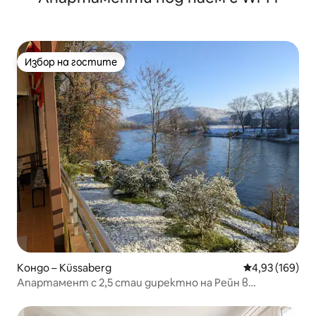
Избор на гостите
Избор на гостите
Кондо – Küssaberg
Средна оценка
4,93 (169)
Апартамент с 2,5 стаи директно на Рейн в
Райнхайм