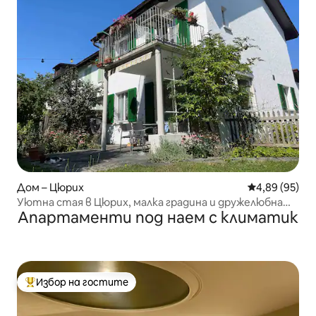
Дом – Цюрих
Средна оценк
4,89 (95)
Уютна стая в Цюрих, малка градина и дружелюбна
Апартаменти под наем с климатик
котка
Избор на гостите
Най-популярен избор на гостите