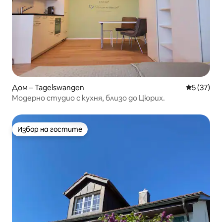
Дом – Tagelswangen
Средна оц
5 (37)
Модерно студио с кухня, близо до Цюрих.
Избор на гостите
Избор на гостите