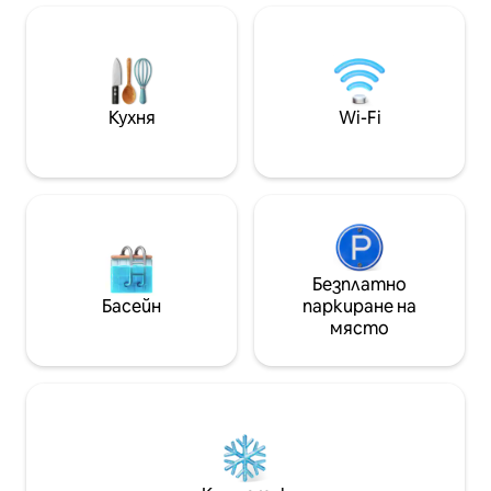
непосредствена близост до
Лимат или да с
църквата Fraumünster и известната
живот на минути
Bahnhofstrasse, нашият апартамент
и отдих, всички
предлага лесен достъп до много от
разстояние. Из
най - добрите атракции в Цюрих.
на Цюрих със см
Резервирайте сега и се насладете
модерен лукс. С
Кухня
Wi-Fi
на красотата и очарованието на
спомени в този 
Цюрих!
Безплатно
Басейн
паркиране на
място