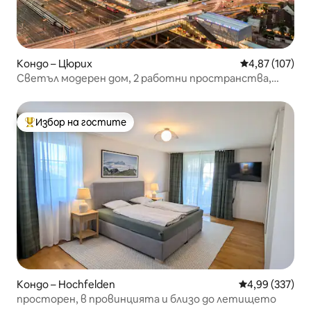
Кондо – Цюрих
Средна оценка
4,87 (107)
Светъл модерен дом, 2 работни пространства,
балкон и пиано
Избор на гостите
Най-популярен избор на гостите
Кондо – Hochfelden
Средна оценка
4,99 (337)
просторен, в провинцията и близо до летището