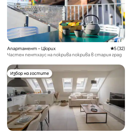
Апартамент – Цюрих
Средна оц
5 (32)
Частен пентхаус на покрива покрива в стария град
Избор на гостите
Избор на гостите