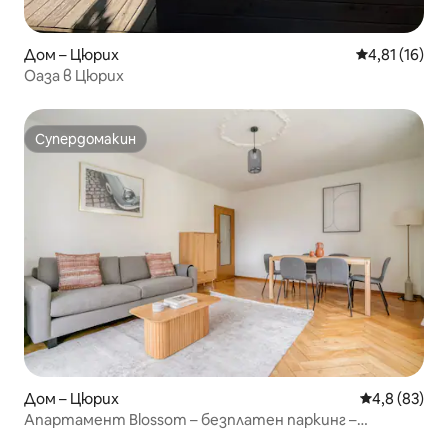
Дом – Цюрих
Средна оценк
4,81 (16)
Оаза в Цюрих
Супердомакин
Супердомакин
Дом – Цюрих
Средна оцен
4,8 (83)
Апартамент Blossom – безплатен паркинг –
апартамент с 4 стаи