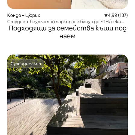
Кондо – Цюрих
Средна оценка
4,99 (137)
Студио + безплатно паркиране близо до ETH/река
Подходящи за семейства къщи под
(Цюрих Хьонг)
наем
Супердомакин
Супердомакин