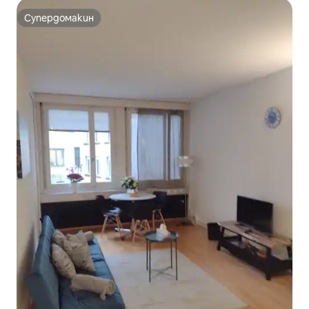
Супердомакин
Супердомакин