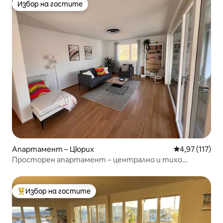
Избор на гостите
Избор на гостите
Апартамент – Цюрих
Средна оценка
4,97 (117)
Просторен апартамент – централно и тихо
разположение
Избор на гостите
Най-популярен избор на гостите