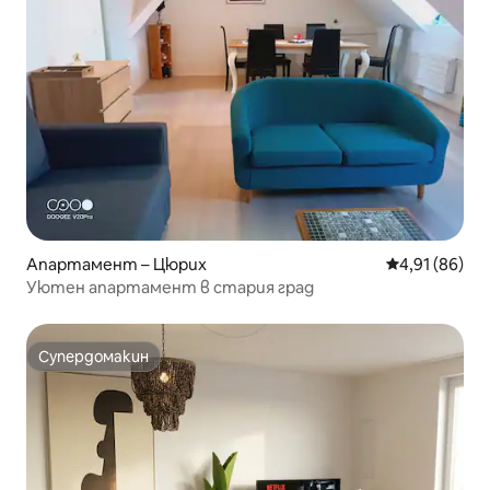
Апартамент – Цюрих
Средна оценк
4,91 (86)
Уютен апартамент в стария град
Супердомакин
Супердомакин