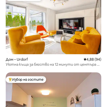
Дом – Urdorf
Средна оценк
4,88 (94)
Уютна къща за бягство на 12 минути от центъра на
Цюрих с 2 безплатни паркоместа
Избор на гостите
Най-популярен избор на гостите