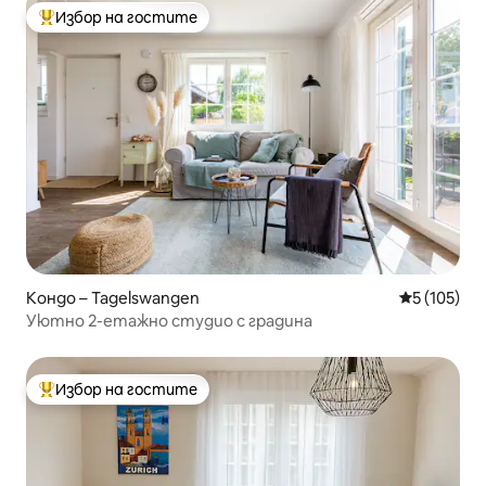
Избор на гостите
Най-популярен избор на гостите
Кондо – Tagelswangen
Средна оце
5 (105)
Уютно 2-етажно студио с градина
Избор на гостите
Най-популярен избор на гостите