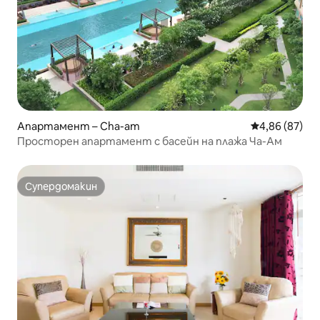
Апартамент – Cha-am
Средна оценк
4,86 (87)
Просторен апартамент с басейн на плажа Ча-Ам
Супердомакин
Супердомакин