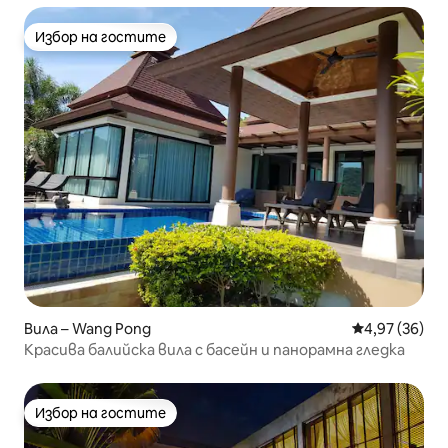
Избор на гостите
Избор на гостите
Вила – Wang Pong
Средна оценк
4,97 (36)
Красива балийска вила с басейн и панорамна гледка
Избор на гостите
Избор на гостите