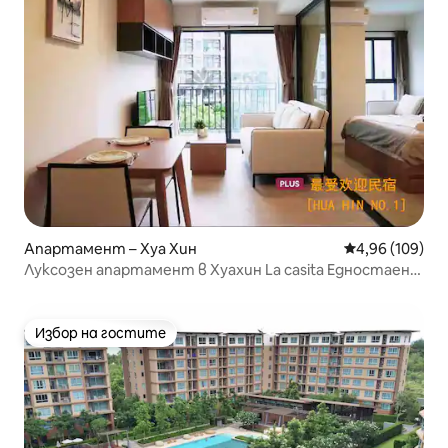
Апартамент – Хуа Хин
Средна оценка
4,96 (109)
Луксозен апартамент в Хуахин La casita Едностаен
апартамент, идеален за почивка
Избор на гостите
Избор на гостите