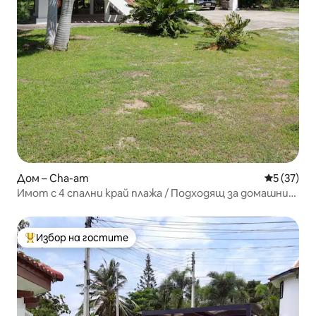
Дом – Cha-am
Средна оц
5 (37)
Имот с 4 спални край плажа / Подходящ за домашни
любимци / Бърз Wi-Fi
Избор на гостите
Най-популярен избор на гостите