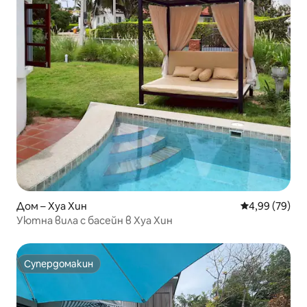
Дом – Хуа Хин
Средна оценк
4,99 (79)
Уютна вила с басейн в Хуа Хин
Супердомакин
Супердомакин