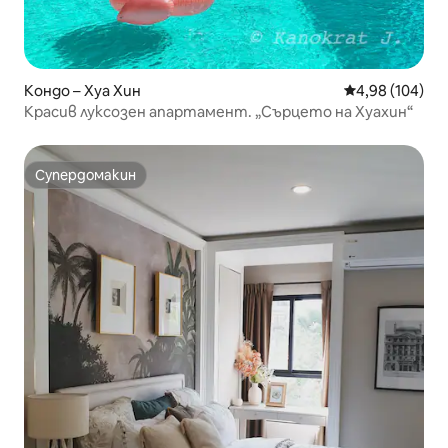
Кондо – Хуа Хин
Средна оценка
4,98 (104)
Красив луксозен апартамент. „Сърцето на Хуахин“
Супердомакин
Супердомакин