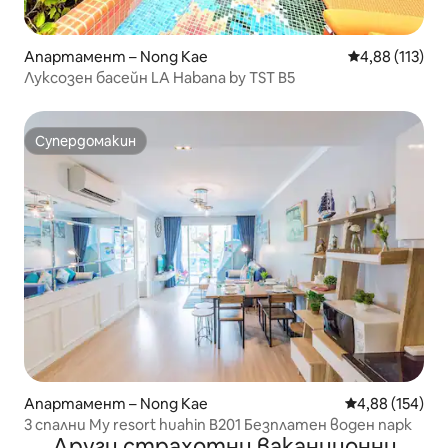
Апартамент – Nong Kae
Средна оценка
4,88 (113)
Луксозен басейн LA Habana by TST B5
Супердомакин
Супердомакин
Апартамент – Nong Kae
Средна оценка
4,88 (154)
3 спални My resort huahin B201 Безплатен воден парк
Други страхотни ваканционни