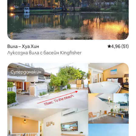
Вила – Хуа Хин
Средна оценк
4,96 (51)
Луксозна вила с басейн Kingfisher
Супердомакин
Супердомакин