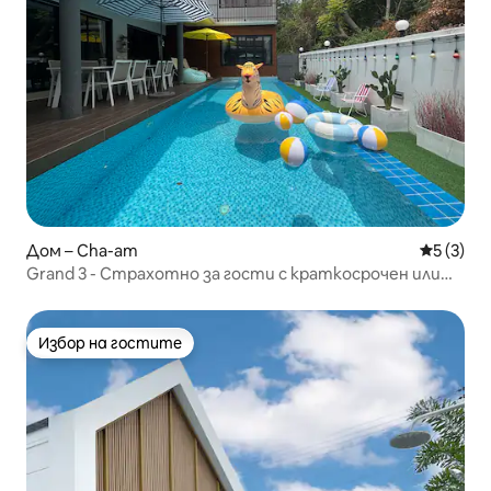
Дом – Cha-am
Средна о
5 (3)
Grand 3 - Страхотно за гости с краткосрочен или
дългосрочен престой
Избор на гостите
Избор на гостите