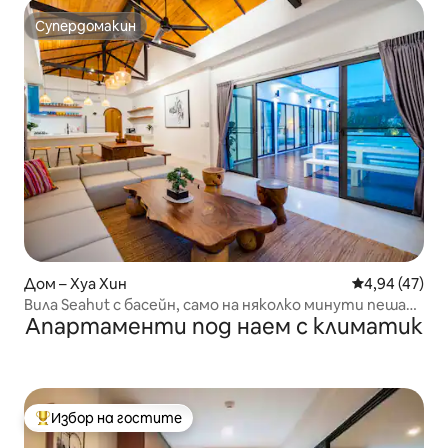
Супердомакин
Супердомакин
Дом – Хуа Хин
Средна оценк
4,94 (47)
Вила Seahut с басейн, само на няколко минути пеша
Апартаменти под наем с климатик
от плажа.
Избор на гостите
Най-популярен избор на гостите