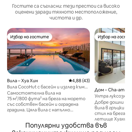
Гостите са съгласни: тези престои са високо
оценени заради тяхното местоположение,
чистота и др.
Избор на гостите
Избор на гости
Избор на гостите
Избор на гости
Вила – Хуа Хин
Средна оценка: 4,88 от 5, 4
4,88 (43)
Вила CocoHut с басейн и изглед към
Дом – Cha-am
плажа | За 4 души | Собствен пясъчен
Самостоятелна вила на
Ултра луксозна 
плаж
75 м²/800 фута² на брега на морето
с 5 спални и бас
Добре дошли въ
със собствен басейн и оградена
вила в гръцки с
градина. Цяла вила с напълно
стил на брега н
оборудвана кухня и пясък пред
летище Хуахин,
портата, а не споделена стая в
Популярни удобства във
ултралуксозния
курорт. Побира 4 души. ▪
съчетава с безгрижие. Таз