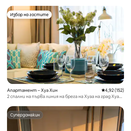
две легла, 24-часово самостоятелно настаняване,
на 2 минути пеша от два големи нощни пазара и
плажа, безплатен паркинг, готвене, пране и сушене!
Избор на гостите
Избор на гостите
Апартамент – Хуа Хин
Средна оценка
4,92 (152)
2 спални на първа линия на брега на Хуаа на град Хуа
Хин
Супердомакин
Супердомакин