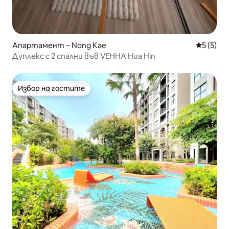
Апартамент – Nong Kae
Средна о
5 (5)
Дуплекс с 2 спални във VEHHA Hua Hin
Избор на гостите
Избор на гостите