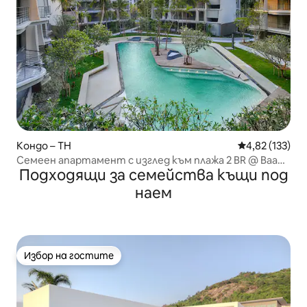
Кондо – TH
Средна оценка
4,82 (133)
Семеен апартамент с изглед към плажа 2 BR @ Baan
Подходящи за семейства къщи под
San Kraam
наем
Избор на гостите
Избор на гостите