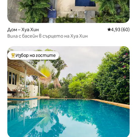
Дом – Хуа Хин
Средна оценк
4,93 (60)
Вила с басейн в сърцето на Хуа Хин
Избор на гостите
Най-популярен избор на гостите