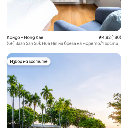
Кондо – Nong Kae
Средна оценка
4,82 (180)
(6F) Baan San Suk Hua Hin на брега на морето/4 гости
Избор на гостите
Избор на гостите