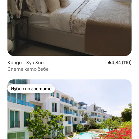
Кондо – Хуа Хин
Средна оценка
4,84 (110)
Спете като бебе
Избор на гостите
Избор на гостите