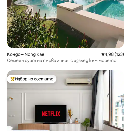
Кондо – Nong Kae
Средна оценка
4,98 (123)
Семеен суит на първа линия с изглед към морето
Избор на гостите
Най-популярен избор на гостите