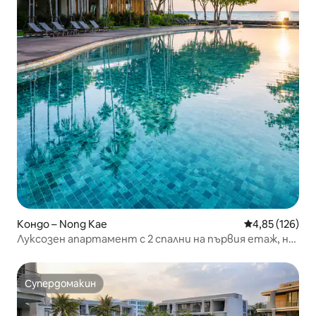
Кондо – Nong Kae
Средна оценка
4,85 (126)
Луксозен апартамент с 2 спални на първия етаж, на
брега на морето, близо до пазара „Сикада“
Супердомакин
Супердомакин