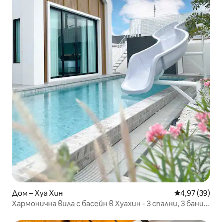
Дом – Хуа Хин
Средна оценк
4,97 (39)
Хармонична вила с басейн в Хуахин - 3 спални, 3 бани,
2 кухни