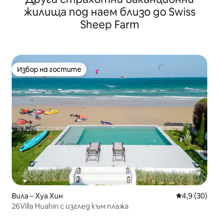
жилища под наем близо до Swiss
Sheep Farm
Избор на гостите
Избор на гостите
Вила – Хуа Хин
Средна оцен
4,9 (30)
26Villa Huahin с изглед към плажа