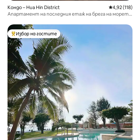
Кондо – Hua Hin District
Средна оценка
4,92 (118)
Апартамент на последния етаж на брега на морето
със страхотни гледки
Избор на гостите
Най-популярен избор на гостите