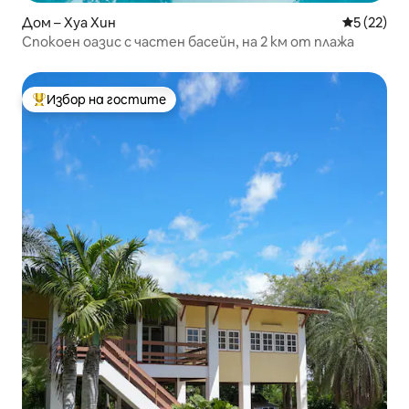
Дом – Хуа Хин
Средна оц
5 (22)
Спокоен оазис с частен басейн, на 2 км от плажа
Избор на гостите
Най-популярен избор на гостите