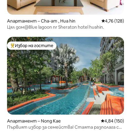
Апартамент – Cha-am , Hua hin
Средна оценка
4,76 (128)
Цял дом@Blue lagoon nr Sheraton hotel huahin.
Избор на гостите
Най-популярен избор на гостите
Апартамент – Nong Kae
Средна оценка
4,84 (150)
Първият избор за семейства! Стаята разполага с