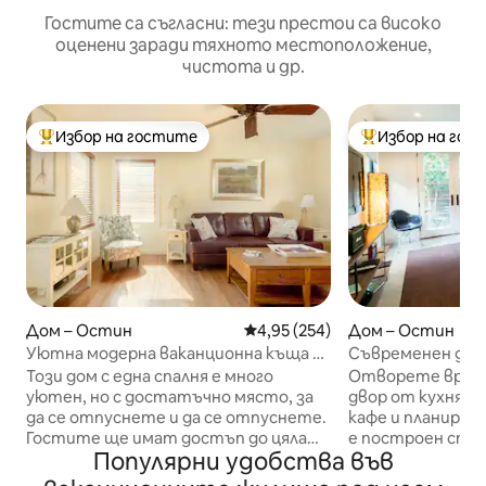
Гостите са съгласни: тези престои са високо
оценени заради тяхното местоположение,
чистота и др.
Избор на гостите
Избор на гос
Най-популярен избор на гостите
Най-популярен 
Дом – Остин
Средна оценка: 4,95 от 5, 254
4,95 (254)
Дом – Остин
Уютна модерна ваканционна къща с
Съвременен дом
тих заден двор
Спрингс и Соути
Този дом с една спалня е много
Отворете врат
уютен, но с достатъчно място, за
двор от кухнята
да се отпуснете и да се отпуснете.
кафе и планирайт
Гостите ще имат достъп до цялата
е построен специ
Популярни удобства във
къща Карол и Кери живеят наблизо и
със стилни щрих
ще бъдат на ваше разположение, ако
време и модерн