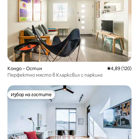
Кондо – Остин
Средна оценка
4,89 (120)
Перфектно място в Кларксвил с паркинг
Избор на гостите
Избор на гостите