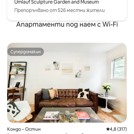
Umlauf Sculpture Garden and Museum
Препоръчвано от 526 местни жители
Апартаменти под наем с Wi-Fi
Супердомакин
Супердомакин
Кондо – Остин
Средна оценк
4,8 (317)