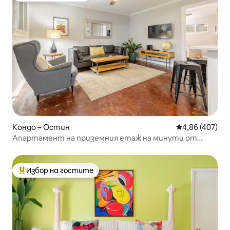
Кондо – Остин
Средна оценка
4,86 (407)
Апартамент на приземния етаж на минути от
центъра с паркинг
Избор на гостите
Най-популярен избор на гостите