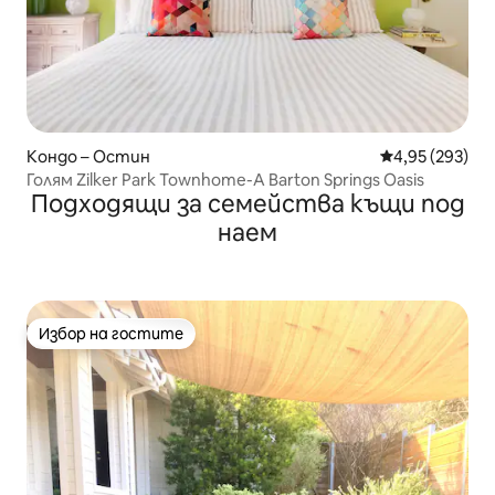
Кондо – Остин
Средна оценка
4,95 (293)
Голям Zilker Park Townhome-A Barton Springs Oasis
Подходящи за семейства къщи под
наем
Избор на гостите
Избор на гостите