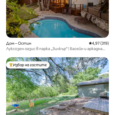
Дом – Остин
Средна оценка
4,97 (319)
Луксозен оазис в парка „Зилкър“ | Басейн и аркадна
зала
Избор на гостите
Най-популярен избор на гостите