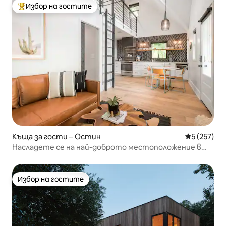
Избор на гостите
Най-популярен избор на гостите
Къща за гости – Остин
Средна оце
5 (257)
Насладете се на най-доброто местоположение в
SoCo Casita на Саут Конгрес
Избор на гостите
Избор на гостите