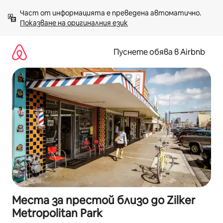
Пропускане
Част от информацията е преведена автоматично. 
към
Показване на оригиналния език
съдържанието
Пуснете обява в Airbnb
Места за престой близо до Zilker
Metropolitan Park