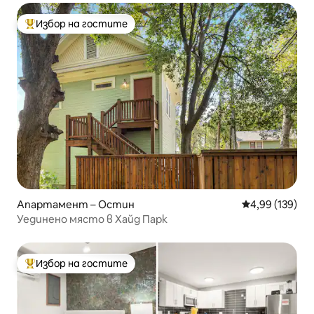
Избор на гостите
Най-популярен избор на гостите
Апартамент – Остин
Средна оценка
4,99 (139)
Уединено място в Хайд Парк
Избор на гостите
Най-популярен избор на гостите