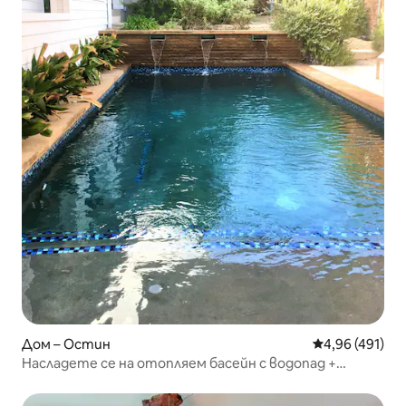
Дом – Остин
Средна оценка
4,96 (491)
Насладете се на отопляем басейн с водопад +
изкуство в галерия SOCO