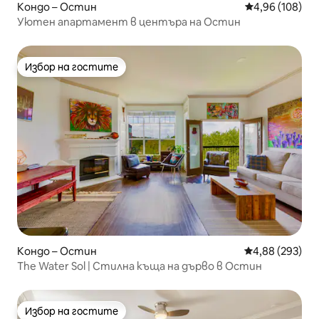
Кондо – Остин
Средна оценка
4,96 (108)
Уютен апартамент в центъра на Остин
Избор на гостите
Избор на гостите
Кондо – Остин
Средна оценка
4,88 (293)
The Water Sol | Стилна къща на дърво в Остин
Избор на гостите
Избор на гостите