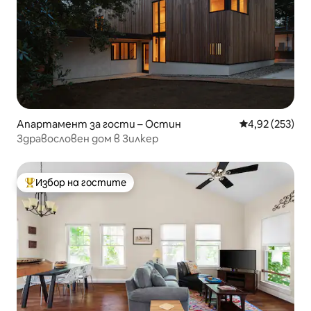
Апартамент за гости – Остин
Средна оценка
4,92 (253)
Здравословен дом в Зилкер
Избор на гостите
Най-популярен избор на гостите