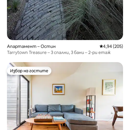
Апартамент – Остин
Средна оценка
4,94 (205)
Tarrytown Treasure – 3 спални, 3 бани – 2-ри етаж
Избор на гостите
Избор на гостите