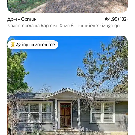
Дом – Остин
Средна оценка
4,95 (132)
Красотата на Бартън Хилс в Грийнбелт близо до
Зилкър Парк
Избор на гостите
Най-популярен избор на гостите