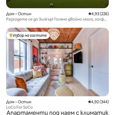
Дом – Остин
Средна оценка
4,93 (226)
Разходете се до Зилкър! Голямо двойно легло, голф
игрище, хидромасажна вана!
Избор на гостите
Най-популярен избор на гостите
Дом – Остин
Средна оценка
4,92 (344)
LoCo For SoCo
Апартаменти под наем с климатик