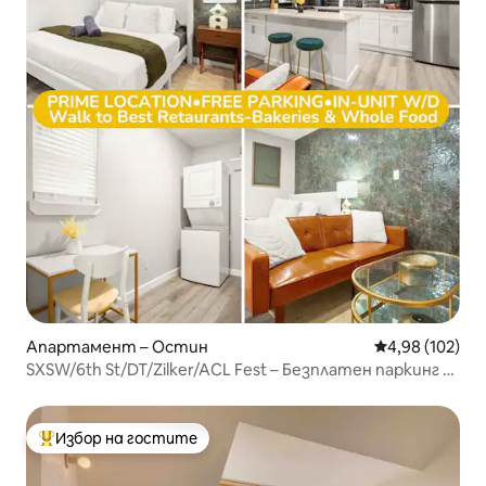
Апартамент – Остин
Средна оценка
4,98 (102)
SXSW/6th St/DT/Zilker/ACL Fest – Безплатен паркинг –
Пералня
Избор на гостите
Най-популярен избор на гостите