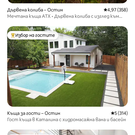
Дървена колиба – Остин
Средна оценка
4,97 (358)
Мечтана къща ATX • Дървена колиба с изглед към
езерото, представена по HBO
Избор на гостите
Най-популярен избор на гостите
Къща за гости – Остин
Средна оце
5 (314)
Гост къща в Каталина с хидромасажна вана и басейн