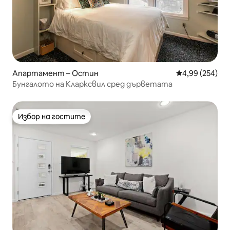
Апартамент – Остин
Средна оценка
4,99 (254)
Бунгалото на Кларксвил сред дърветата
Избор на гостите
Избор на гостите