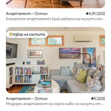
Апартамент – Остин
Средна оценка
4,91 (202)
Елегантен апартамент край реката на минути от
центъра
Избор на гостите
Най-популярен избор на гостите
Апартамент – Остин
Средна оце
5 (223)
Модерен апартамент на горно ниво на минути от
центъра