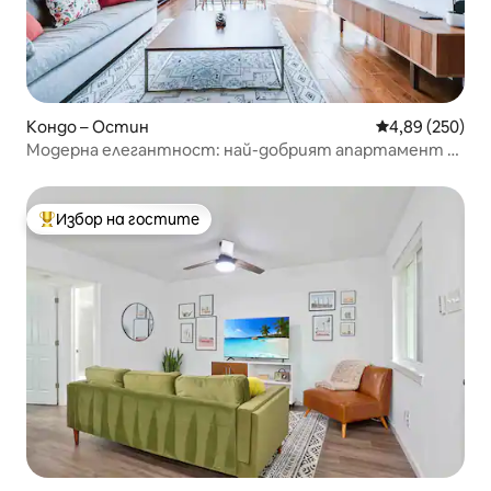
Кондо – Остин
Средна оценка
4,89 (250)
Модерна елегантност: най-добрият апартамент в
Южен Остин
Избор на гостите
Най-популярен избор на гостите