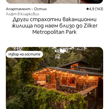
Апартамент – Остин
Средна оценк
4,9 (143)
Лофт в Кларксвил
Други страхотни ваканционни
жилища под наем близо до Zilker
Metropolitan Park
Избор на гостите
Избор на гостите