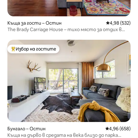
Къща за гости – Остин
Средна оценка
4,98 (532)
The Brady Carriage House – тихо място за отдих в
центъра!
Избор на гостите
Най-популярен избор на гостите
Бунгало – Остин
Средна оценка
4,96 (658)
Къща на дърво в средата на века близо до парка