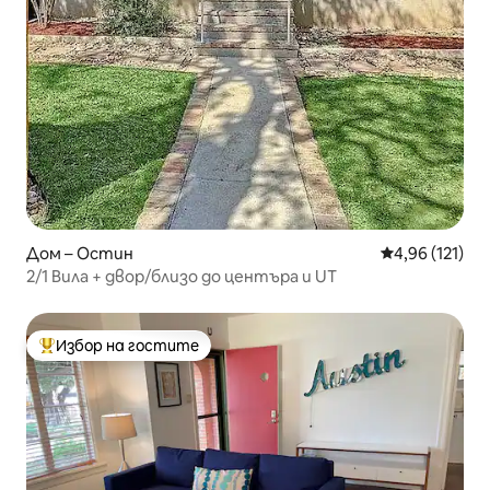
Дом – Остин
Средна оценка
4,96 (121)
2/1 Вила + двор/близо до центъра и UT
Избор на гостите
Най-популярен избор на гостите