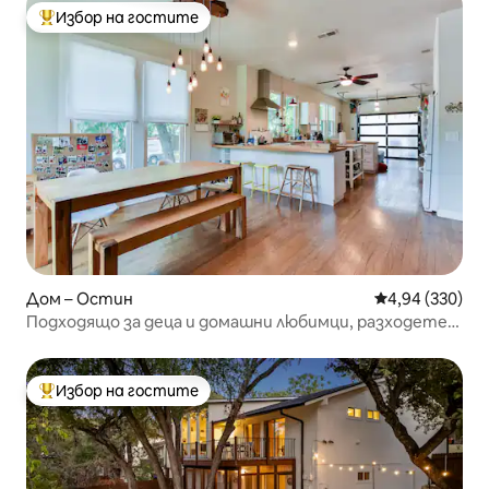
Избор на гостите
Най-популярен избор на гостите
Дом – Остин
Средна оценка
4,94 (330)
Подходящо за деца и домашни любимци, разходете
се навсякъде!
Избор на гостите
Най-популярен избор на гостите