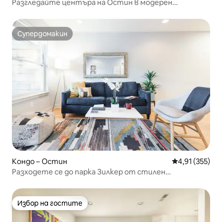
Разгледайте центъра на Остин в модерен
апартамент с балкон
Супердомакин
Супердомакин
Кондо – Остин
Средна оценка
4,91 (355)
Разходете се до парка Зилкер от стилен
апартамент
Избор на гостите
Избор на гостите