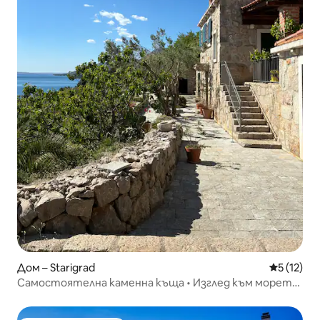
Дом – Starigrad
Средна оц
5 (12)
Самостоятелна каменна къща • Изглед към морето
• Спокоен престой