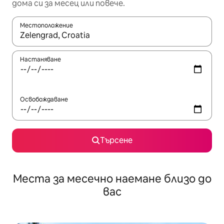
дома си за месец или повече.
Местоположение
Когато резултатите се покажат, използвайте клавишите 
Настаняване
Освобождаване
Търсене
Места за месечно наемане близо до
вас