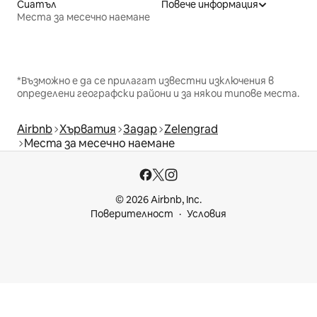
Сиатъл
Повече информация
Места за месечно наемане
*Възможно е да се прилагат известни изключения в
определени географски райони и за някои типове места.
Airbnb
Хърватия
Задар
Zelengrad
Места за месечно наемане
© 2026 Airbnb, Inc.
Поверителност
Условия