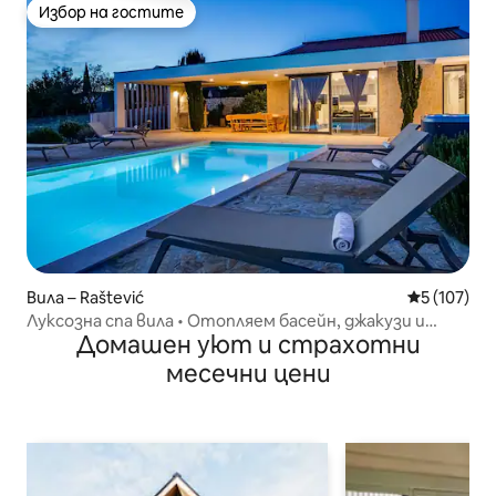
Избор на гостите
Избор на гостите
Вила – Raštević
Средна оце
5 (107)
Луксозна спа вила • Отопляем басейн, джакузи и
Домашен уют и страхотни
сауна
месечни цени