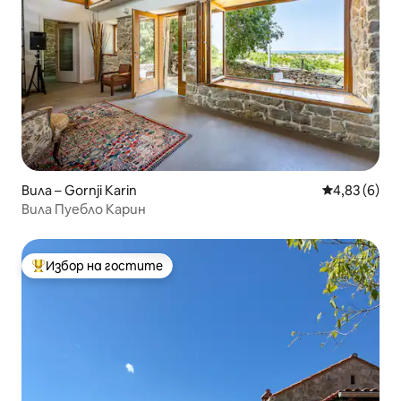
Вила – Gornji Karin
Средна оцен
4,83 (6)
Вила Пуебло Карин
Избор на гостите
Най-популярен избор на гостите