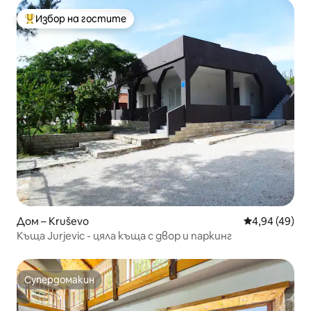
Избор на гостите
Най-популярен избор на гостите
Дом – Kruševo
Средна оценк
4,94 (49)
Къща Jurjevic - цяла къща с двор и паркинг
Супердомакин
Супердомакин