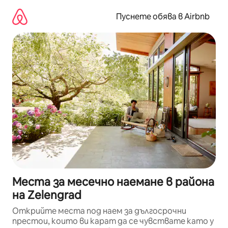
Пропускане
към
Пуснете обява в Airbnb
съдържанието
Места за месечно наемане в района
на Zelengrad
Открийте места под наем за дългосрочни
престои, които ви карат да се чувствате като у