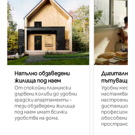
Напълно обзаведени
Дигитални н
жилища под наем
пътуващи п
От спокойни планински
Удобни места
дървени колиби до удобни
настаняване 
градски апартаменти –
настроени и
тези обзаведени жилища
дистанционн
под наем имат всички
професионалис
удобства на дома.
обособени р
пространств