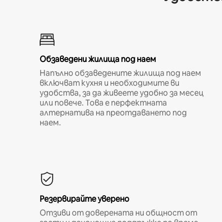
Обзаведени жилища под наем
Напълно обзаведените жилища под наем
включват кухня и необходимите ви
удобства, за да живеете удобно за месец
или повече. Това е перфектната
алтернатива на преотдаването под
наем.
Резервирайте уверено
Отзиви от доверената ни общност от