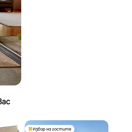
вас
Избор на гостите
тите
Най-популярен избор на гостите