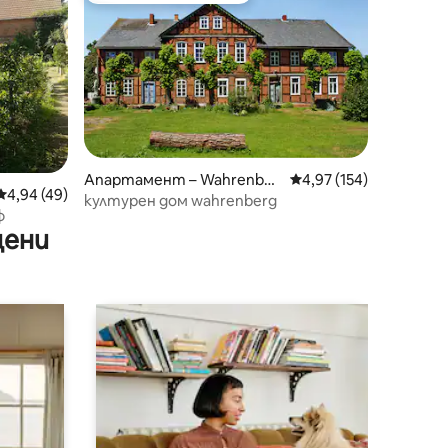
Апартамент – Wahrenber
Средна оценка: 4,97 
4,97 (154)
Средна оценка: 4,94 от 5, 49 отзива
4,94 (49)
g
културен дом wahrenberg
ф
цени