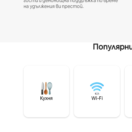
гости и денонощна поддръжка по време
на удължения ви престой.
Популярни
Кухня
Wi-Fi