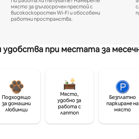
По работа ли пътувате? Намерете
а
място за дългосрочен престой с
с
високоскоростен Wi-Fi и обособени
п
работни пространства.
 удобства при местата за месеч
Място,
Подходящо
Безплатно
удобно за
за домашни
паркиране на
работа с
любимци
място
лаптоп