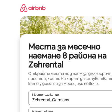
Пропускане
към
съдържанието
Места за месечно
наемане в района на
Zehrental
Открийте места под наем за дългосрочн
престои, които ви карат да се чувстват
като у дома си за месец или повече.
Местоположение
Когато резултатите се покажат, използвайт
Настаняване