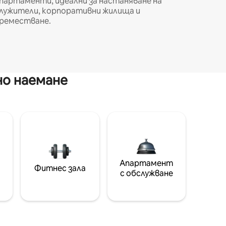
партаменти, идеални за настаняване на
лужители, корпоративни жилища и
реместване.
но наемане
Апартамент
Фитнес зала
с обслужване