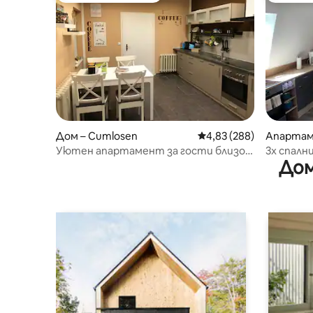
Дом – Cumlosen
Средна оценка: 4,83 о
4,83 (288)
Апартам
Уютен апартамент за гости близо
3x спални
Дом
до Витенберге