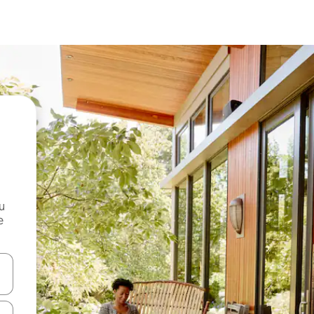
и
е
е клавишите със стрелки нагоре и надолу или навигирайте с д