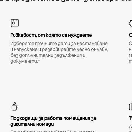
Гъвкавост, от която се нуждаете
О
Изберете точните дати за настаняване
С
и напускане и резервирайте лесно онлайн,
н
без допълнителни задължения и
м
документи.*
т
Подходящи за работа помещения за
Т
дигитални номади
A