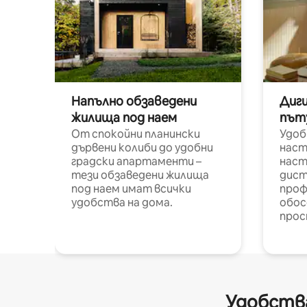
Напълно обзаведени
Диг
жилища под наем
път
От спокойни планински
Удоб
дървени колиби до удобни
наст
градски апартаменти –
наст
тези обзаведени жилища
дист
под наем имат всички
проф
удобства на дома.
обос
прос
Удобства