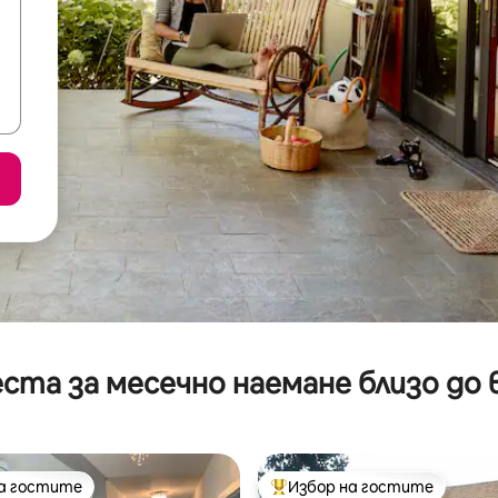
ста за месечно наемане близо до 
на гостите
Избор на гостите
на гостите
Най-популярен избор на гос