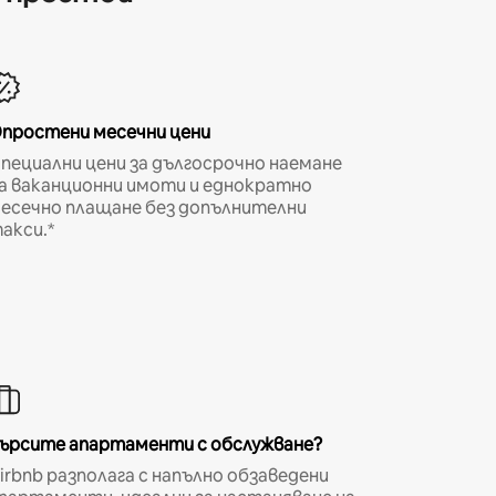
простени месечни цени
пециални цени за дългосрочно наемане
а ваканционни имоти и еднократно
есечно плащане без допълнителни
акси.*
ърсите апартаменти с обслужване?
irbnb разполага с напълно обзаведени