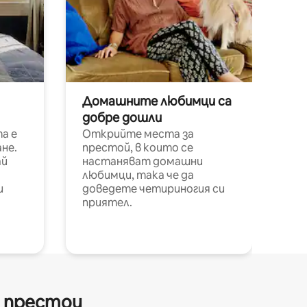
Домашните любимци са
добре дошли
а е
Открийте места за
не.
престой, в които се
ай
настаняват домашни
любимци, така че да
и
доведете четириногия си
приятел.
и престои