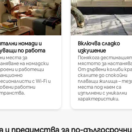
итални номади и
Включва сладко
уващи по работа
изкушение
ни места за
Понякога дестинацият
аняване на номадски
мястото за настанява
роени и работещи
От дървени колиби кр
анционно
скалите до спокойни
есионалисти с Wi-Fi и
плаващи жилища – тез
обени работни
места под наем са
транства.
изпълнени с уникални
характеристики.
 и предимства за по-дългосрочн