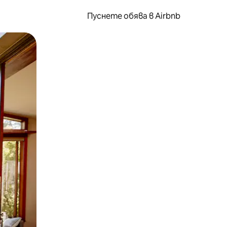
Пуснете обява в Airbnb
окосване или плъзгане.