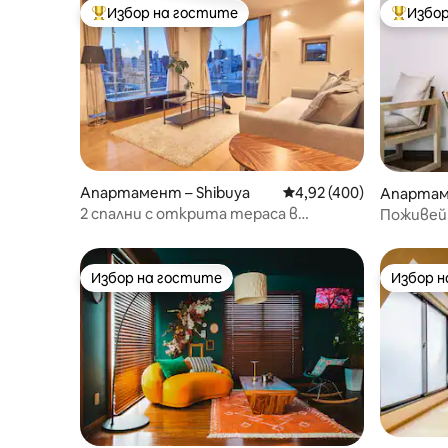
Избор на гостите
Избор
Най-популярен избор на гостите
Най-поп
Апартамент – Shibuya
Средна оценка: 4,92 о
4,92 (400)
Апартаме
2 спални с открита тераса в
Поживей
Хараджуку и Омотесандо
очароват
Ебису
Избор на гостите
Избор 
Избор на гостите
Избор 