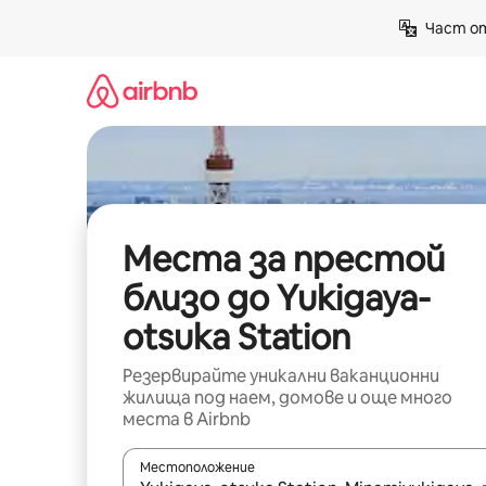
Пропускане
Част от
към
съдържанието
Места за престой
близо до Yukigaya-
otsuka Station
Резервирайте уникални ваканционни
жилища под наем, домове и още много
места в Airbnb
Местоположение