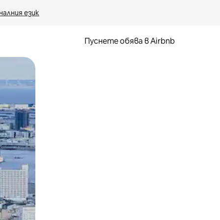
налния език
Пуснете обява в Airbnb