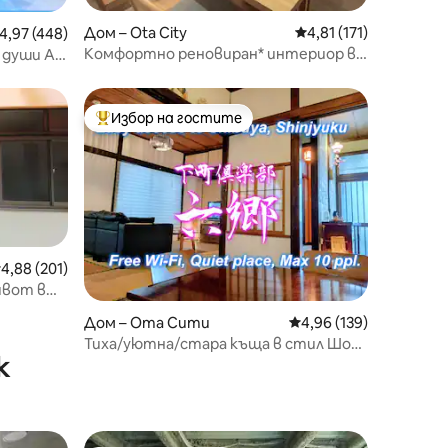
Дом – Ota City
Средна оценка: 4,81 
4,81 (171)
редна оценка: 4,97 от 5, 448 отзива
4,97 (448)
Комфортно реновиран* интериор в
5 души AR
японски стил AS680
 спирки
Избор на гостите
тите
Най-популярен избор на гостите
редна оценка: 4,88 от 5, 201 отзива
4,88 (201)
ивот в
Дом – Ота Сити
Средна оценка: 4,96 
4,96 (139)
Тиха/уютна/стара къща в стил Шова
к
близо до летище HND