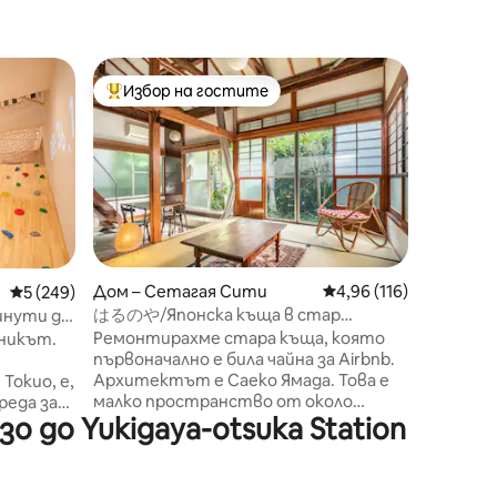
Дом – С
Избор на гостите
Избо
тите
Най-популярен избор на гостите
Най-по
Безплат
Sangen-j
Само на
Sangenja
район б
магазин
обзавед
краткос
престой,
матраци 
Дом – Сетагая Сити
Средна оценка: 4,96 
4,96 (116)
Средна оценка: 5 от 5, 249 отзива
5 (249)
Premier
はるのや/Японска къща в стар
минути до
(без телевиз
традиционен стил_HARUNOYA
ата
Ремонтирахме стара къща, която
никът.
универс
първоначално е била чайна за Airbnb.
суперма
Архитектът е Саеко Ямада. Това е
Токио, е,
Шибуя с
малко пространство от около
район в 
 до Yukigaya-otsuka Station
10 цубо, но е историческа стара
техните
идеален 
къща, обгърната в мека и цветна
Не
забележ
светлина, и се надявам, че ще имате
*Свърже
изживяване, което изостря
ха,
за да и