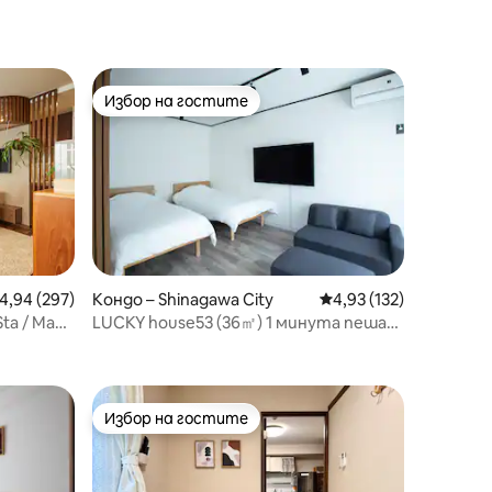
езе.
остите
Избор на гостите
Избор на гостите
редна оценка: 4,94 от 5, 297 отзива
4,94 (297)
Кондо – Shinagawa City
Средна оценка: 4,93 
4,93 (132)
ta / Max
LUCKY house53 (36㎡) 1 минута пеша
от западния изход на гара JR Мегуро
Избор на гостите
Избор на гостите