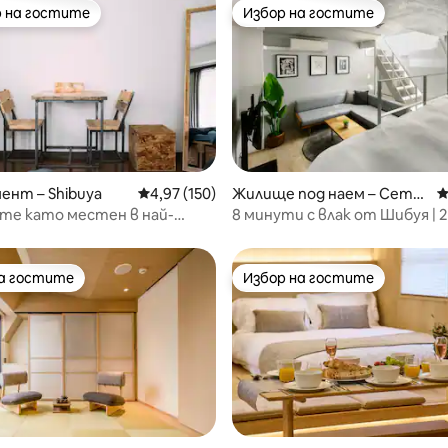
 на гостите
Избор на гостите
улярен избор на гостите
Избор на гостите
т 5, 400 отзива
нт – Shibuya
Средна оценка: 4,97 от 5, 150 отзива
4,97 (150)
Жилище под наем – Сетаг
С
ая Сити
те като местен в най-
8 минути с влак от Шибуя | 
елния квартал на Токио –
пеша от гарата | Дзиюгаока 
Модерна архитектура | KOU
Jiyugaoka
на гостите
Избор на гостите
на гостите
Избор на гостите