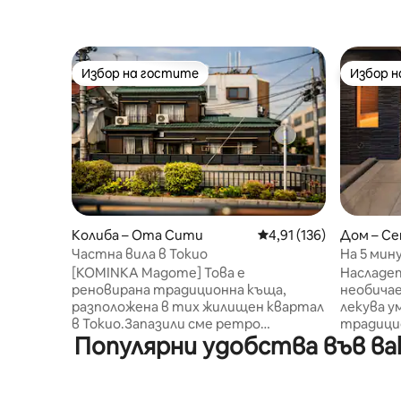
Избор на гостите
Избор 
Избор на гостите
Избор 
Колиба – Ота Сити
Средна оценка: 4,91 о
4,91 (136)
Дом – С
Частна вила в Токио
На 5 мин
вана, ба
[KOMINKA Magome] Това е
Насладет
безжиче
реновирана традиционна къща,
необичае
последов
разположена в тих жилищен квартал
лекува у
минути 
в Токио.Запазили сме ретро
традиционн
Популярни удобства във вак
атмосферата от епохата Шова, но
Ескейп Ш
сме подготвили удобства, за да ви
кола от 
осигурим комфортен престой.В
летище Х
трапезарията има маса с печка за
местопол