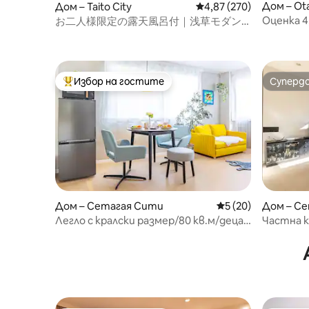
Дом – Ota
Дом – Taito City
Средна оценка: 4,87 о
4,87 (270)
Оценка 4
お二人様限定の露天風呂付｜浅草モダン
Дененчоф
和風のラグジュアリーな 1軒家 ｜浅草・上
野観光拠点 ｜柳通り西棟
Избор на гостите
Суперд
Най-популярен избор на гостите
Суперд
Дом – Сетагая Сити
Средна оценка: 5 
5 (20)
Дом – С
Легло с кралски размер/80 кв.м/деца/
Частна к
изкуство/покрив/свободен хълм/
легла
Футо Тамагава/търговска улица/Wi-
Fi тигър/златен късмет