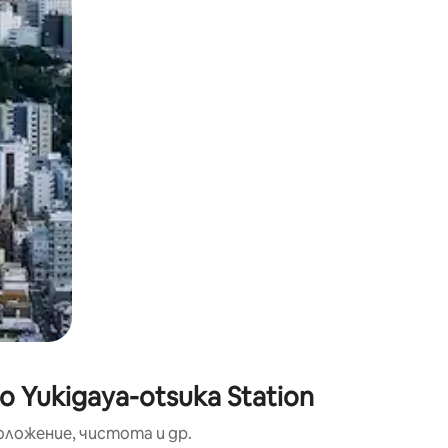
окосване или плъзгане.
 Yukigaya-otsuka Station
оложение, чистота и др.