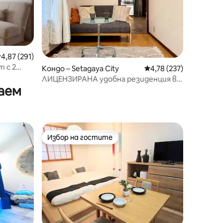
редна оценка: 4,87 от 5, 291 отзива
4,87 (291)
 с 2
Кондо – Setagaya City
Средна оценка: 4,78 
4,78 (237)
 Яманоте
ЛИЦЕНЗИРАНА удобна резиденция в
аем
Шимокитазава
Избор на гостите
Избор на гостите