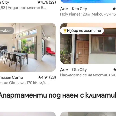
 City
Средна оценка: 4,76 от 5, 29 отзива
4,76 (29)
т 5, 270 отзива
,83 | Уединено място в
Дом – Kita City
С
у | 2 минути до гарата
Holy Planet 120㎡ Максимум 1
игра 1 спирка до Икебукуро 2
до Шинджуку
омакин
Избор на гостите
омакин
Най-популярен избор на гос
Дом – Ota City
С
Насладете се на местния ж
от 5, 20 отзива
етагая Сити
Средна оценка: 4,91 от 5, 23 отзива
4,91 (23)
Токио
ъща Okusawa 170 кв. м/4
Апартаменти под наем с климати