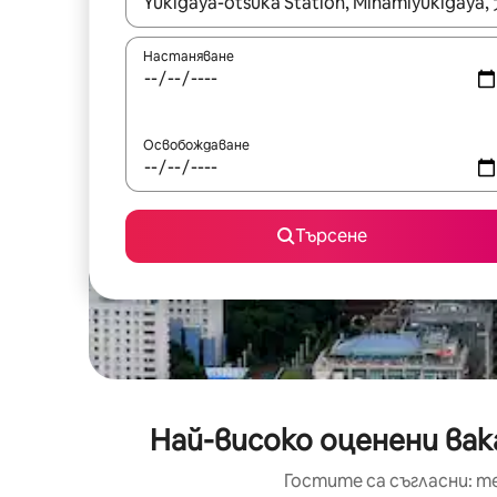
Когато резултатите се покажат, използвайт
Настаняване
Освобождаване
Търсене
Най-високо оценени вака
Гостите са съгласни: т