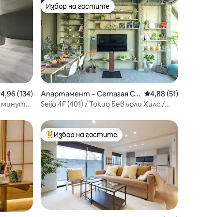
Избор на гостите
Избор на гостите
редна оценка: 4,96 от 5, 134 отзива
4,96 (134)
Апартамент – Сетагая Си
Средна оценка: 4,88
4,88 (51)
ти
2 минути
Seijo 4F (401) / Токио Бевърли Хилс /
|
Голям прозорец / Шибуя / Шинджуку /
Знаменитост / Красив изглед / Небе
/ ИЗКУСТВО
Избор на гостите
Най-популярен избор на гостите