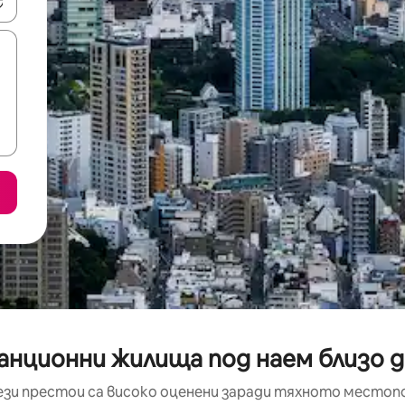
е клавишите със стрелки нагоре и надолу или навигирайте с д
нционни жилища под наем близо до
ези престои са високо оценени заради тяхното местоп