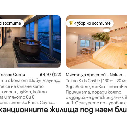
на гостите
Избор на гостите
на гостите
Най-популярен избор на гос
т 5, 136 отзива
етагая Сити
Средна оценка: 4,97 от 5, 122 отзива
4,97 (122)
Място за престой – Nakano
City
ути с кола от Шибуя/сауна,
Tokyo Kids Castle | 130㎡ | 20 
рбекю на покрива, караоке/
Шинджуку | 1 минута до гар
е се на къпане като
Здравейте, това е собстве
н интернет/отстъпка за
н горещ извор, който
Причината, поради която
ателни нощувки/на 25
ма и тялото ви в
създадохме детския замък в 
от летище Ханеда
а японска вана. Сауна
че 1. Осигурете по - удобна среда за
анционните жилища под наем близо
ибуя е на около 5 минути с
пътуване и игра за деца и 
гара Шибуя, на 25 минути от
семейства по целия свят 2. 
анеда и на добро
губете от коронавируса,
ожение близо до Шибуя, но
предизвикателството на ду