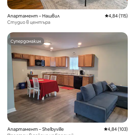
Апартамент – Нашвил
Средна оценка
4,84 (115)
Студио в центъра
Супердомакин
Супердомакин
Апартамент – Shelbyville
Средна оценка
4,84 (103)