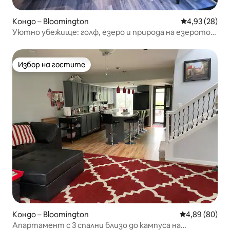
Кондо – Bloomington
Средна оценк
4,93 (28)
Уютно убежище: голф, езеро и природа на езерото
Монро
Избор на гостите
Избор на гостите
Кондо – Bloomington
Средна оценк
4,89 (80)
Апартамент с 3 спални близо до кампуса на