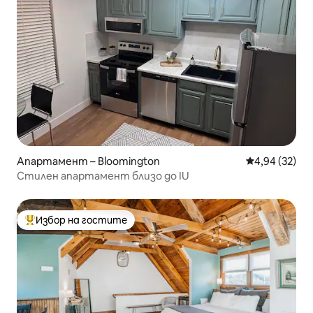
Апартамент – Bloomington
Средна оценк
4,94 (32)
Стилен апартамент близо до IU
Избор на гостите
Най-популярен избор на гостите