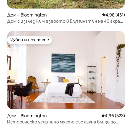
Дом – Bloomington
Средна оценка
4,98 (451)
Дом с изглед към езерото в Блумингтън на 40 акра
уединение
Избор на гостите
Избор на гостите
Дом – Bloomington
Средна оценка
4,96 (523)
Историческо уединено място със сауна близо до
езерото