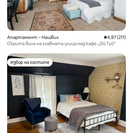
Апартамент – Нашвил
Средна оценка
4,97 (211)
Скрита вила на главната улица над кафе „Ой Гуй“
Избор на гостите
Избор на гостите