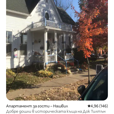
Апартамент за гости – Нашвил
Средна оценка
4,96 (146)
Добре дошли в историческата къща на Док Тилтън