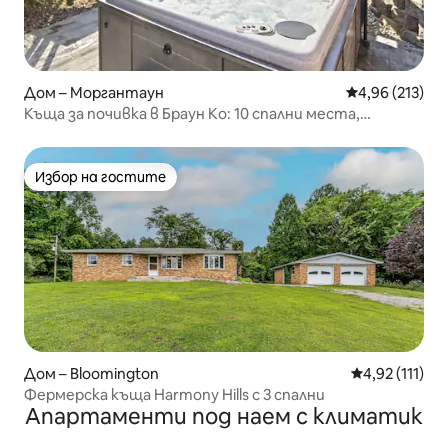
Дом – Моргантаун
Средна оценка
4,96 (213)
Къща за почивка в Браун Ко: 10 спални места,
хидромасажна вана, огнище, грил
Избор на гостите
Избор на гостите
Дом – Bloomington
Средна оценк
4,92 (111)
Фермерска къща Harmony Hills с 3 спални
Апартаменти под наем с климатик