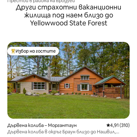
Престои в района на Бродуей
Други страхотни ваканционни
жилища под наем близо до
Yellowwood State Forest
Избор на гостите
Най-популярен избор на гостите
Дървена колиба – Моргантаун
Средна оценка
4,91 (310)
Дървена колиба в окръг Браун близо до Нашвил,