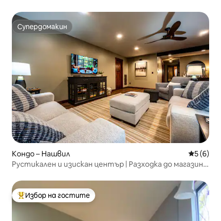
Индианския университет и езерото Монро
Супердомакин
Супердомакин
Кондо – Нашвил
Средна о
5 (6)
Рустикален и изискан център | Разходка до магазини
и ресторанти
Избор на гостите
Най-популярен избор на гостите