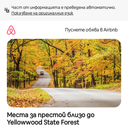
Пропускане
Част от информацията е преведена автоматично. 
към
Показване на оригиналния език
съдържанието
Пуснете обява в Airbnb
Места за престой близо до
Yellowwood State Forest