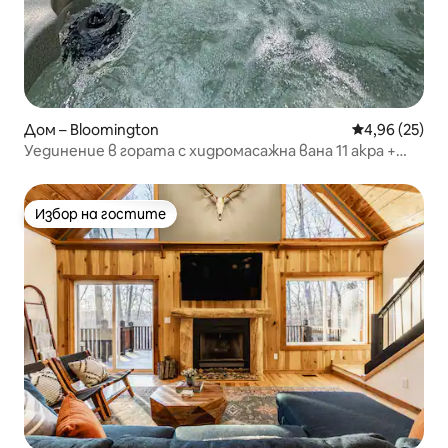
Дом – Bloomington
Средна оценк
4,96 (25)
Уединение в гората с хидромасажна вана 11 акра +
пътеки близо до Индиана Юнивърсити
Избор на гостите
Избор на гостите