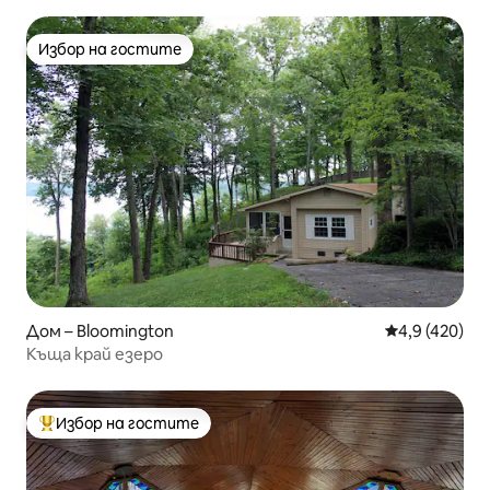
Избор на гостите
Избор на гостите
Дом – Bloomington
Средна оценк
4,9 (420)
Къща край езеро
Избор на гостите
Най-популярен избор на гостите