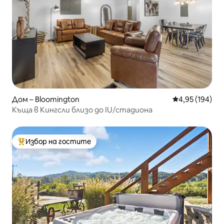
Дом – Bloomington
Средна оценка
4,95 (194)
Къща в Кингсли близо до IU/стадиона
Избор на гостите
Най-популярен избор на гостите