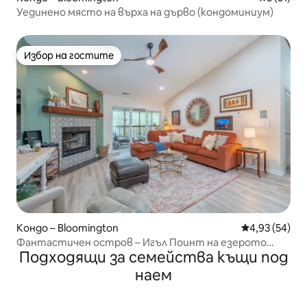
Уединено място на върха на дърво (кондоминиум)
Избор на гостите
Избор на гостите
Кондо – Bloomington
Средна оценк
4,93 (54)
Фантастичен остров – Игъл Поинт на езерото
Подходящи за семейства къщи под
Монро
наем