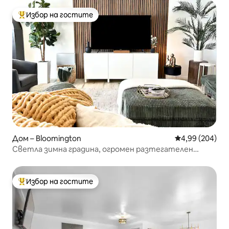
Избор на гостите
Най-популярен избор на гостите
Дом – Bloomington
Средна оценка
4,99 (204)
Светла зимна градина, огромен разтегателен
диван, 5 минути до IU, паркинг
Избор на гостите
Най-популярен избор на гостите