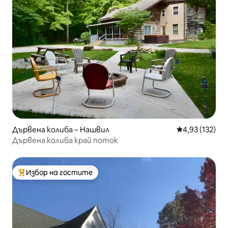
Дървена колиба – Нашвил
Средна оценка
4,93 (132)
Дървена колиба край поток
Избор на гостите
Най-популярен избор на гостите