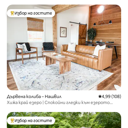
Индиана
Избор на гостите
Най-популярен избор на гостите
Дървена колиба – Нашвил
Средна оценка
4,99 (108)
Хижа край езеро | Спокойни гледки към езерото
Монро + веранда
Избор на гостите
Най-популярен избор на гостите