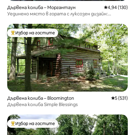
Дървена колиба – Моргантаун
Средна оценка
4,94 (130)
Уединено място в гората с луксозен дизайн:
театър, фитнес зала, хидромасажна вана
Избор на гостите
Най-популярен избор на гостите
Дървена колиба – Bloomington
Средна оце
5 (531)
Дървена колиба Simple Blessings
Избор на гостите
Най-популярен избор на гостите