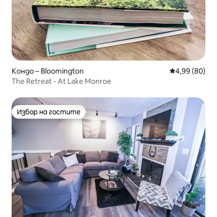
Кондо – Bloomington
Средна оценк
4,99 (80)
The Retreat - At Lake Monroe
Избор на гостите
Избор на гостите