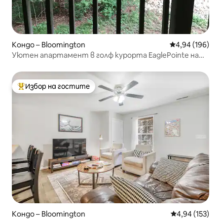
Кондо – Bloomington
Средна оценка
4,94 (196)
Уютен апартамент в голф курорта EaglePointe на
езерото Монро.
Избор на гостите
Най-популярен избор на гостите
Кондо – Bloomington
Средна оценка
4,94 (153)