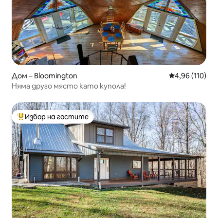
Дом – Bloomington
Средна оценка
4,96 (110)
Няма друго място като купола!
Избор на гостите
Най-популярен избор на гостите