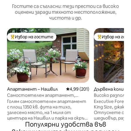
Гостите са съгласни: тези престои са високо
оценени заради тяхното местоположение,
чистота и др.
Избор на гостите
Избор на гос
Най-популярен избор на гостите
Най-популярен 
Апартамент – Нашвил
Средна оценка: 4,99 от 5, 201
4,99 (201)
Дървена колиба – 
Самостоятелен апартамент,
Високо разполож
4 спални, 1 миля до центъра и парка
Уединение с осъ
Голям самостоятелен апартамент
Executive Forest 
2 суперголеми д
с площ 1350 кв. фута на тихо,
King Size, джаку
залесено място, на 1 миля от
Отпуснете се в
центъра на Нашвил и парка на окръг
шедьовър, разпо
Популярни удобства във
Браун. 3 легла „queen size“ (едното е
гористи акра. П
скрито легло, за да има 2 отделни
професионалисти