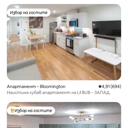
Избор на гостите
Избор на гостите
Апартамент – Bloomington
Средна оценка
4,91 (694)
Наистина хубав апартамент на Lil BUB – ЗАПАД
Избор на гостите
Най-популярен избор на гостите