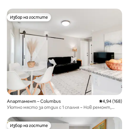
Избор на гостите
Избор на гостите
Апартамент – Columbus
Средна оценка
4,94 (168)
Уютно място за отдих с 1 спалня ~ Нов ремонт,
бърз Wi - Fi
Избор на гостите
Избор на гостите