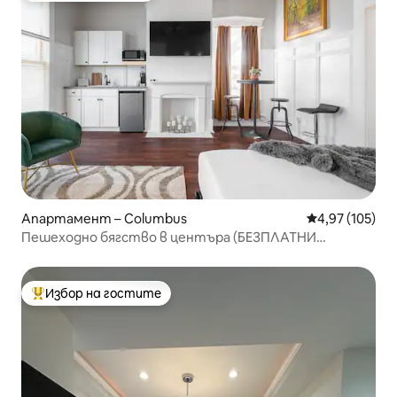
Апартамент – Columbus
Средна оценка
4,97 (105)
Пешеходно бягство в центъра (БЕЗПЛАТНИ
велосипеди за използване)
Избор на гостите
Най-популярен избор на гостите