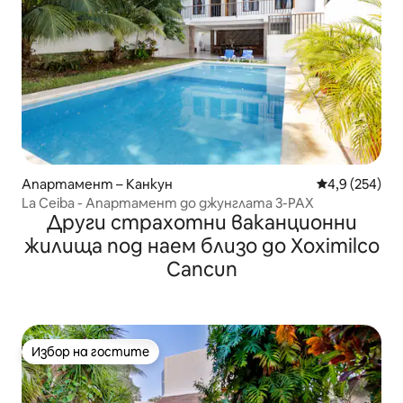
Апартамент – Канкун
Средна оценк
4,9 (254)
La Ceiba - Апартамент до джунглата 3-PAX
Други страхотни ваканционни
жилища под наем близо до Xoximilco
Cancun
Избор на гостите
Избор на гостите