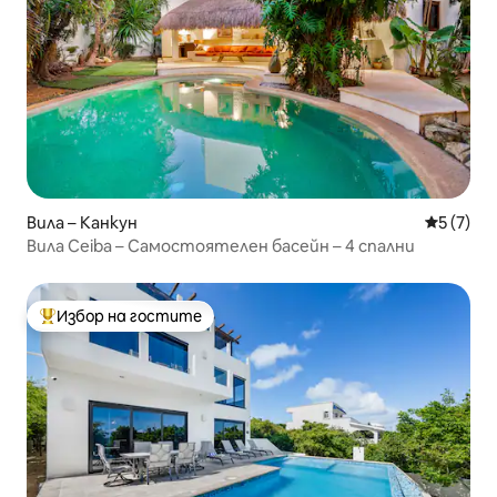
Вила – Канкун
Средна о
5 (7)
Вила Ceiba – Самостоятелен басейн – 4 спални
Избор на гостите
Най-популярен избор на гостите