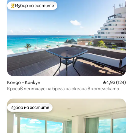
Избор на гостите
Най-популярен избор на гостите
Кондо – Канкун
Средна оценка
4,93 (124)
Красив пентхаус на брега на океана в хотелската
зона на Канкун
Избор на гостите
Избор на гостите