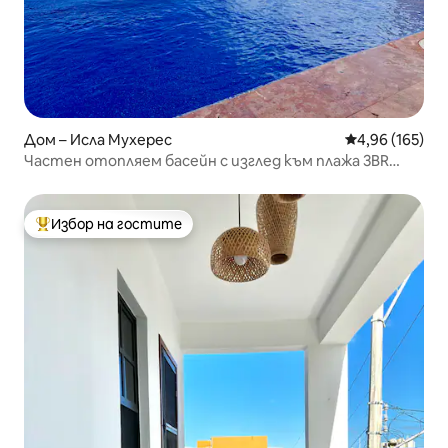
Дом – Исла Мухерес
Средна оценка
4,96 (165)
Частен отопляем басейн с изглед към плажа 3BR
къща
Избор на гостите
Най-популярен избор на гостите