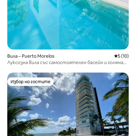
Вила – Puerto Morelos
Средна оц
5 (10)
Луксозна вила със самостоятелен басейн и голяма
градина
Избор на гостите
Избор на гостите