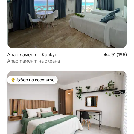
Апартамент – Канкун
Средна оценка
4,91 (196)
Апартамент на океана
Избор на гостите
Най-популярен избор на гостите