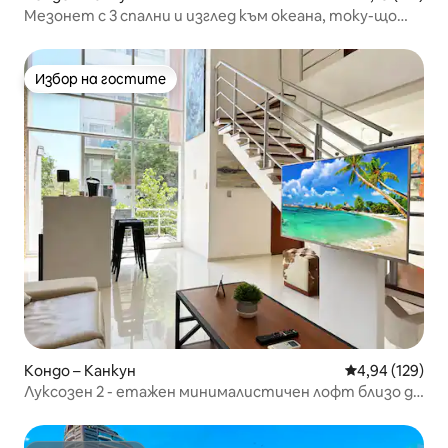
Мезонет с 3 спални и изглед към океана, току-що
обновен
Избор на гостите
Избор на гостите
Кондо – Канкун
Средна оценка
4,94 (129)
Луксозен 2 - етажен минималистичен лофт близо до
плажа!