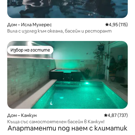
Дом – Исла Мухерес
Средна оценка
4,95 (115)
Вила с изглед към океана, басейн и ресторант
Избор на гостите
Избор на гостите
Дом – Канкун
Средна оценка
4,87 (737)
Къща със самостоятелен басейн в Канкун!
Апартаменти под наем с климатик