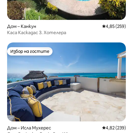
Дом – Канкун
Средна оценка
4,85 (259)
Каса Каскадас З. Хотелера
Избор на гостите
Избор на гостите
Дом – Исла Мухерес
Средна оценка
4,82 (239)