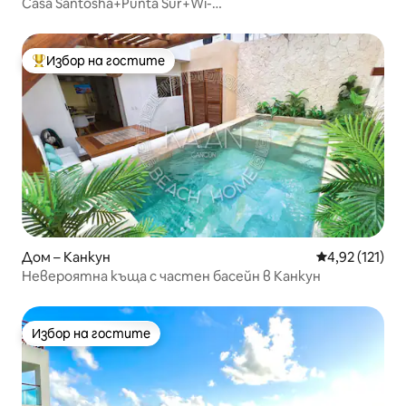
Casa Santosha+Punta Sur+Wi-
Fi+басейн+климатик+покрив
Избор на гостите
Най-популярен избор на гостите
Дом – Канкун
Средна оценка
4,92 (121)
Невероятна къща с частен басейн в Канкун
Избор на гостите
Избор на гостите