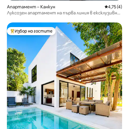
Апартамент – Канкун
Средна оцен
4,75 (4)
Луксозен апартамент на първа линия в ексклузивна
зона
Избор на гостите
Най-популярен избор на гостите