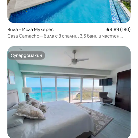
Вила – Исла Мухерес
Средна оценка
4,89 (180)
Casa Camacho – вила с 3 спални, 3,5 бани и частен
покрив
Супердомакин
Супердомакин