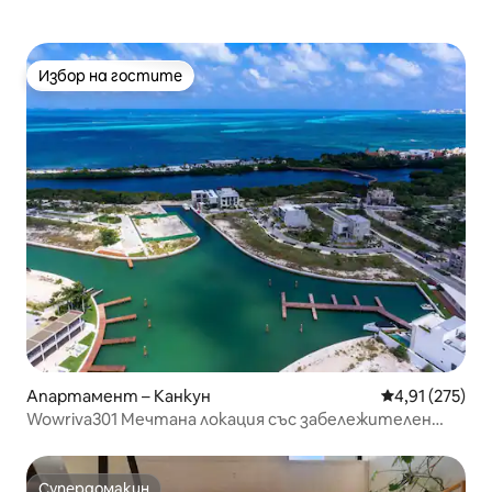
Избор на гостите
Избор на гостите
Апартамент – Канкун
Средна оценка
4,91 (275)
Wowriva301 Мечтана локация със забележителен
изглед 3 спални
Супердомакин