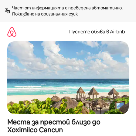
Пропускане
Част от информацията е преведена автоматично. 
към
Показване на оригиналния език
съдържанието
Пуснете обява в Airbnb
Места за престой близо до
Xoximilco Cancun