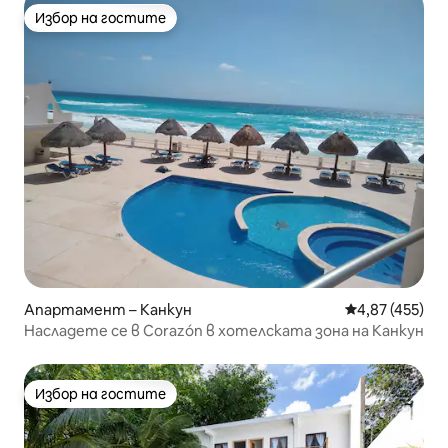
Избор на гостите
Избор на гостите
Апартамент – Канкун
Средна оценка
4,87 (455)
Насладете се в Corazón в хотелската зона на Канкун
Избор на гостите
Избор на гостите