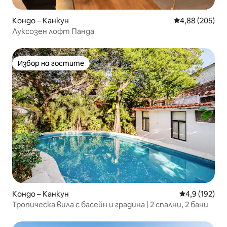
Кондо – Канкун
Средна оценка
4,88 (205)
Луксозен лофт Панда
Избор на гостите
Избор на гостите
Кондо – Канкун
Средна оценк
4,9 (192)
Тропическа вила с басейн и градина | 2 спални, 2 бани