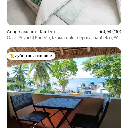
Апартамент – Канкун
Средна оценка
4,94 (110)
Oasis Privado| Басейн, климатик, тераса, барбекю, Wi-
Fi, паркинг
Избор на гостите
Най-популярен избор на гостите