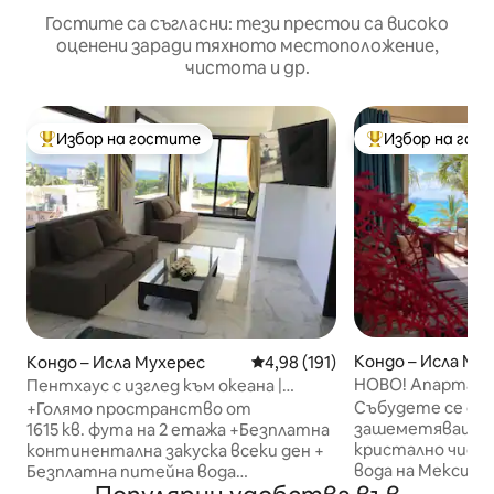
Гостите са съгласни: тези престои са високо
оценени заради тяхното местоположение,
чистота и др.
Избор на гостите
Избор на гос
Най-популярен избор на гостите
Най-популярен 
Кондо – Исла Му
Кондо – Исла Мухерес
Средна оценка: 4,98 от 5, 19
4,98 (191)
НОВО! Апартаме
Пентхаус с изглед към океана |
спалня и неверо
Съдействие с количка за голф +
Събудете се с на
+Голямо пространство от
басейна и океана
закуска
зашеметяващата
1615 кв. фута на 2 етажа +Безплатна
кристално чист
континентална закуска всеки ден +
вода на Мексика
Безплатна питейна вода
прекрасен океан
+Безплатен Wi-Fi с най-висока