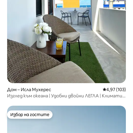
Дом – Исла Мухерес
Средна оценка
4,97 (103)
Изглед към океана | Удобни двойни ЛЕГЛА | Климатик
| WI - FI | Телевизори
Избор на гостите
Избор на гостите