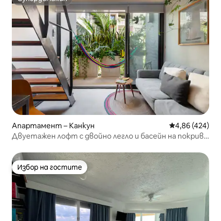
Супердомакин
Апартамент – Канкун
Средна оценка
4,86 (424)
Двуетажен лофт с двойно легло и басейн на покрива
край ферибота
Избор на гостите
Избор на гостите