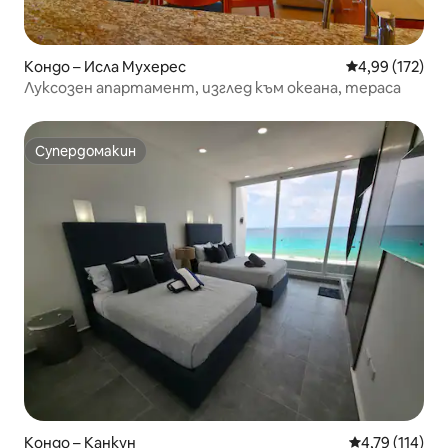
Кондо – Исла Мухерес
Средна оценка
4,99 (172)
Луксозен апартамент, изглед към океана, тераса
Супердомакин
Супердомакин
Кондо – Канкун
Средна оценка
4,79 (114)