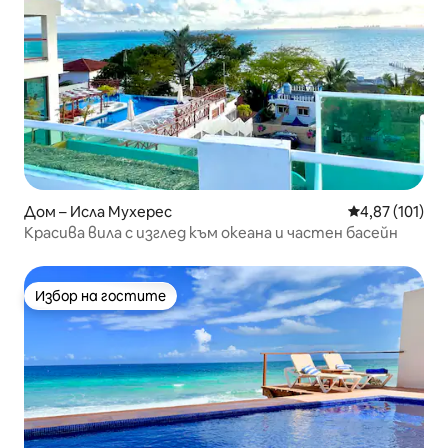
Дом – Исла Мухерес
Средна оценка
4,87 (101)
Красива вила с изглед към океана и частен басейн
Избор на гостите
Избор на гостите