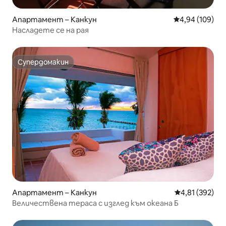
Апартамент – Канкун
Средна оценка
4,94 (109)
Насладете се на рая
Супердомакин
Супердомакин
Апартамент – Канкун
Средна оценка
4,81 (392)
Величествена тераса с изглед към океана Б