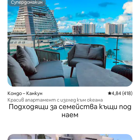
Супердомакин
Супердомакин
Кондо – Канкун
Средна оценка
4,84 (418)
Красив апартамент с изглед към океана
Подходящи за семейства къщи под
наем