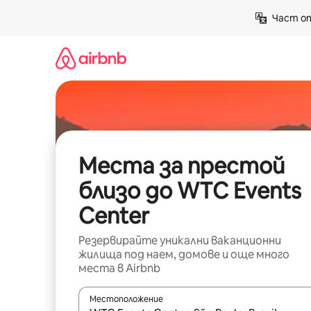
Пропускане
Част от
към
съдържанието
Места за престой
близо до WTC Events
Center
Резервирайте уникални ваканционни
жилища под наем, домове и още много
места в Airbnb
Местоположение