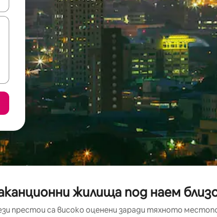
е клавишите със стрелки нагоре и надолу или навигирайте с д
аканционни жилища под наем близо
ези престои са високо оценени заради тяхното местоп