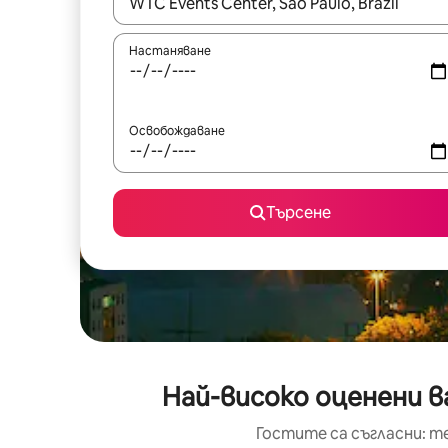
Когато резултатите се покажат, използвайт
Настаняване
Освобождаване
Търсене
Най-високо оценени в
Гостите са съгласни: т