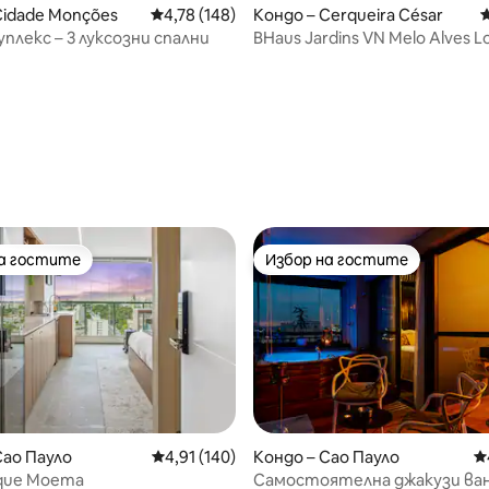
т 5, 111 отзива
Cidade Monções
Средна оценка: 4,78 от 5, 148 отзива
4,78 (148)
Кондо – Cerqueira César
С
уплекс – 3 луксозни спални
BHaus Jardins VN Melo Alves Loft Duplex
| ma162
на гостите
Избор на гостите
на гостите
Избор на гостите
т 5, 162 отзива
Сао Пауло
Средна оценка: 4,91 от 5, 140 отзива
4,91 (140)
Кондо – Сао Пауло
С
tique Moema
Самостоятелна джакузи ван