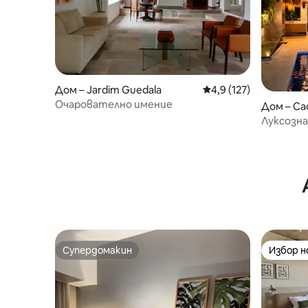
Дом – Jardim Guedala
Средна оценка: 4,9 о
4,9 (127)
Очарователно имение
Дом – Са
Луксозна
джакузи 
Супердомакин
Избор 
Супердомакин
Избор 