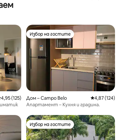
аем
! Menvik
болница Айнщайн/стадион MorumBIS
Избор на гостите
тите
Избор на гостите
редна оценка: 4,95 от 5, 125 отзива
4,95 (125)
Дом – Campo Belo
Средна оценка: 4,87 
4,87 (124)
Климатик
Апартамент – Кухня и градина.
Избор на гостите
Избор на гостите