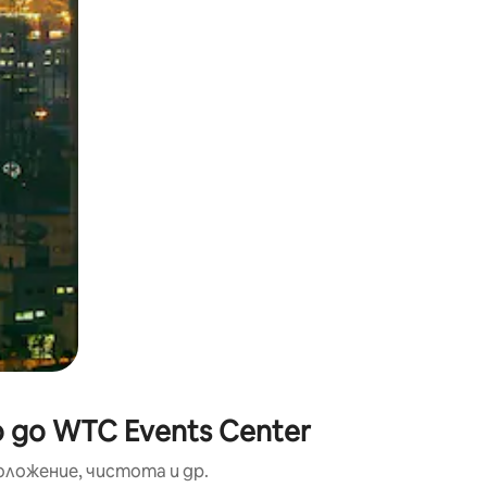
окосване или плъзгане.
 до WTC Events Center
оложение, чистота и др.