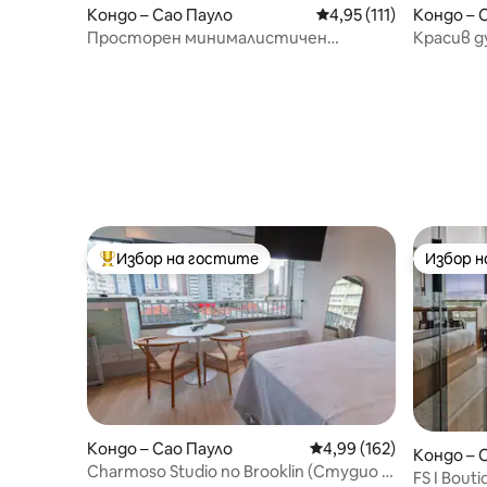
Кондо – Сао Пауло
Средна оценка: 4,95 о
4,95 (111)
Кондо – 
Просторен минималистичен
Красив д
апартамент в сърцето на Жардинс
Избор на гостите
Избор 
Най-популярен избор на гостите
Избор 
Кондо – Сао Пауло
Средна оценка: 4,99 о
4,99 (162)
Кондо – 
Charmoso Studio no Brooklin (Студио в
FS I Bou