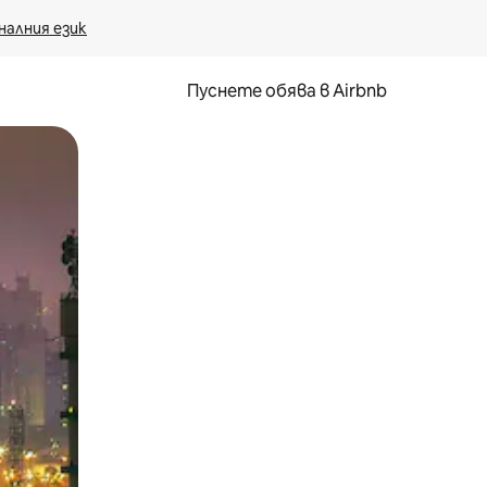
налния език
Пуснете обява в Airbnb