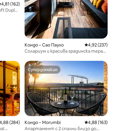
редна оценка: 4,81 от 5, 162 отзива
4,81 (162)
Кондо – Сао Пауло
Средна оценка: 4,92 
4,92 (237)
Солариум и красива градинска тераса
10
Супердомакин
Супердомакин
редна оценка: 4,88 от 5, 284 отзива
4,88 (284)
Кондо – Morumbi
Средна оценка: 4,88 
4,88 (163)
а!
Апартамент с 2 спални близо до