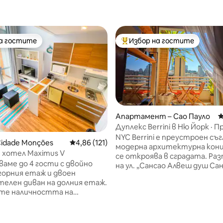
на гостите
Избор на гостите
на гостите
Най-популярен избор на гос
Апартамент – Сао Пауло
С
Дуплекс Berrini в Ню Йорк · 
гледка и самостоятелен ба
NYC Berrini е преустроен съ
idade Monções
Средна оценка: 4,86 от 5, 121 отзива
4,86 (121)
модерна архитектурна конц
 хотел Maximus V
се откроява в сградата. Ра
аме до 4 гости с двойно
на ул. „Сансао Алвеш душ Са
 горния етаж и двоен
13-ия етаж, с гледка към рек
елен диван на долния етаж.
Маржинал Пинейрос, той е 
те наличността на
за ръководители и избрани 
елния диван, моля
т 5, 125 отзива
Сао Пауло. Удобствата вкл
ваме 20 апартамента в тази
двойно легло, разтегателен
всички в еднакъв модел и
55-инчов смарт телевизор, 