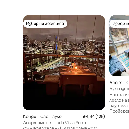
Избор на гостите
Избор 
Избор на гостите
Избор 
Лофт – C
Луксозен
Настаняв
легло на
разтегат
Провере
разтегат
Кондо – Сао Пауло
Средна оценка: 4,94 о
4,94 (125)
Управля
Апартамент Linda Vista Ponte
сграда, 
Estaiada| Morumbi| Berrini
ОЧАРОВАТЕЛЕН 🌟 АПАРТАМЕНТ С