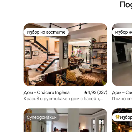
Бруклин)
По
Избор на гостите
Избор 
Избор на гостите
Избор 
Дом – Chácara Inglesa
Средна оценка: 4,92 о
4,92 (237)
Дом – Са
Красив и рустикален дом с басейн,
Пълно ст
близо до всичко.
Супердомакин
Избор
Супердомакин
Най-поп