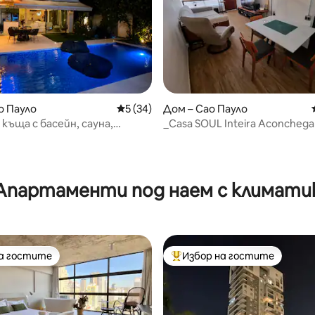
т 5, 127 отзива
о Пауло
Средна оценка: 5 от 5, 34 отзива
5 (34)
Дом – Сао Пауло
 къща с басейн, сауна,
_Casa SOUL Inteira Aconchega
на 2 мили от Моема
Берини)
Апартаменти под наем с климати
на гостите
Избор на гостите
на гостите
Най-популярен избор на гос