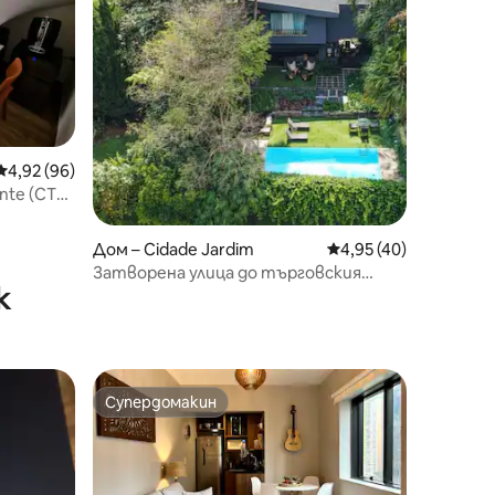
Средна оценка: 4,92 от 5, 96 отзива
4,92 (96)
nte (СТЦ,
Дом – Cidade Jardim
Средна оценка: 4,95
4,95 (40)
Затворена улица до търговския
к
център Cidade Jardim и болницата
Einstein
Супердомакин
тите
Супердомакин