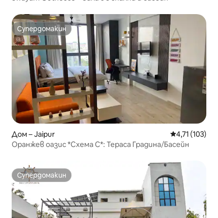
Супердомакин
Супердомакин
Дом – Jaipur
Средна оценка
4,71 (103)
Оранжев оазис *Схема C*: Тераса Градина/Басейн
Супердомакин
Супердомакин