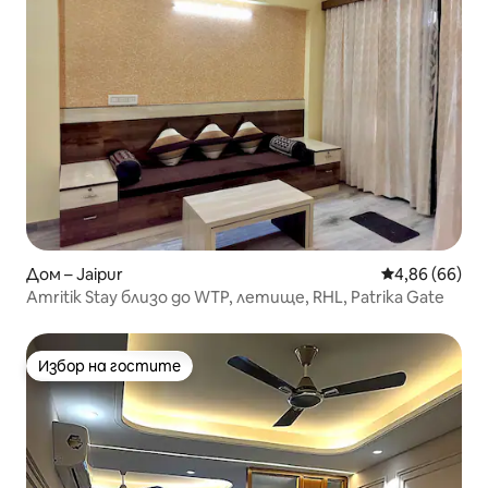
Дом – Jaipur
Средна оценк
4,86 (66)
Amritik Stay близо до WTP, летище, RHL, Patrika Gate
Избор на гостите
Избор на гостите