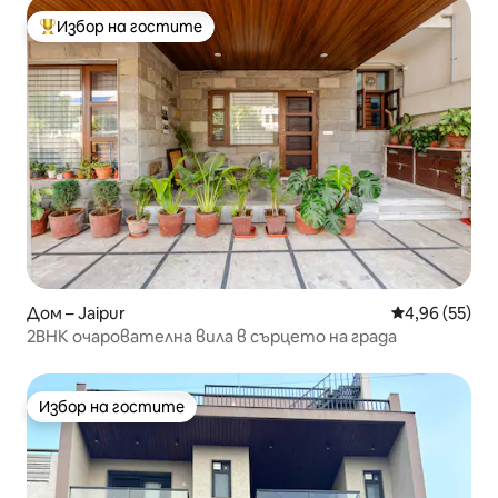
Избор на гостите
Най-популярен избор на гостите
Дом – Jaipur
Средна оценк
4,96 (55)
2BHK очарователна вила в сърцето на града
Избор на гостите
Избор на гостите