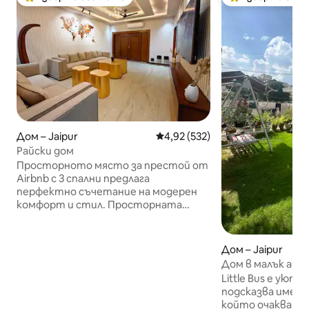
Най-популярен избор на гостите
Най-популярен 
Дом – Jaipur
Средна оценка: 4,92 от 5, 532
4,92 (532)
Райски дом
Просторното място за престой от
Airbnb с 3 спални предлага
перфектно съчетание на модерен
комфорт и стил. Просторната
всекидневна е идеална за отдих, а
елегантната трапезария гарантира
приятни хранения. Кухнята
Дом – Jaipur
превръща готвенето в лесно
Дом в малък авто
занимание. Уютната градина
легла в 3 стаи
Little Bus е уют
осигурява спокойно място за отдих
подсказва името 
на открито. Отпуснете се на
който очаквате 