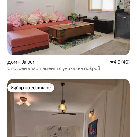
Дом – Jaipur
Средна оцен
4,9 (40)
Спокоен апартамент с уникален покрив
Избор на гостите
Избор на гостите