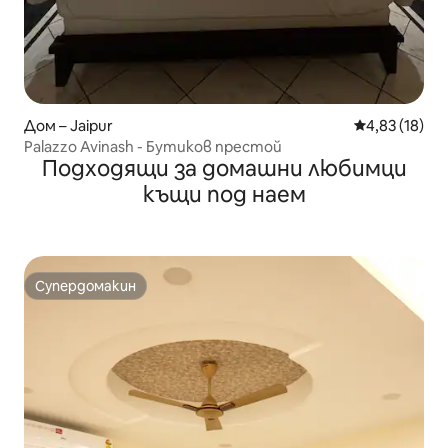
Дом – Jaipur
Средна оценк
4,83 (18)
Palazzo Avinash - Бутиков престой
Подходящи за домашни любимци
къщи под наем
Супердомакин
Супердомакин