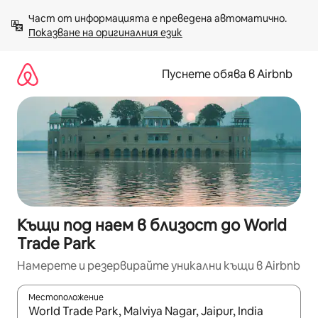
Пропускане
Част от информацията е преведена автоматично. 
към
Показване на оригиналния език
съдържанието
Пуснете обява в Airbnb
Къщи под наем в близост до World
Trade Park
Намерете и резервирайте уникални къщи в Airbnb
Местоположение
Когато резултатите се покажат, използвайте клавишите 