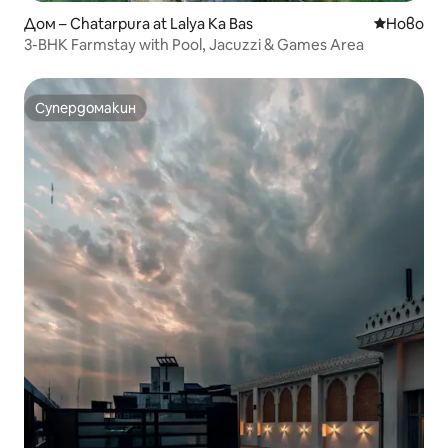
Дом – Chatarpura at Lalya Ka Bas
Ново мяс
Ново
3-BHK Farmstay with Pool, Jacuzzi & Games Area
Супердомакин
Супердомакин