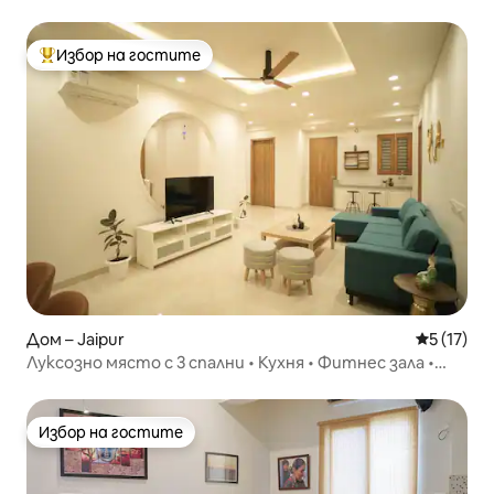
пешеходно разстояние
Избор на гостите
Най-популярен избор на гостите
Дом – Jaipur
Средна оц
5 (17)
Луксозно място с 3 спални • Кухня • Фитнес зала •
Безплатен паркинг
Избор на гостите
Избор на гостите