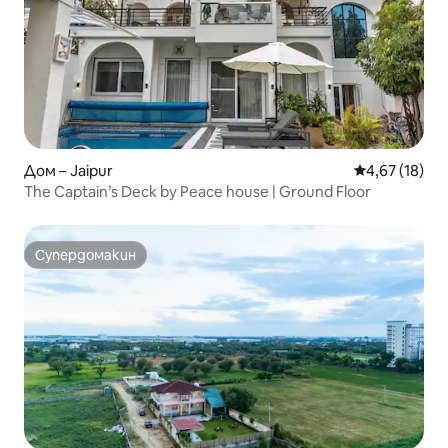
Дом – Jaipur
Средна оценк
4,67 (18)
The Captain’s Deck by Peace house | Ground Floor
Супердомакин
Супердомакин