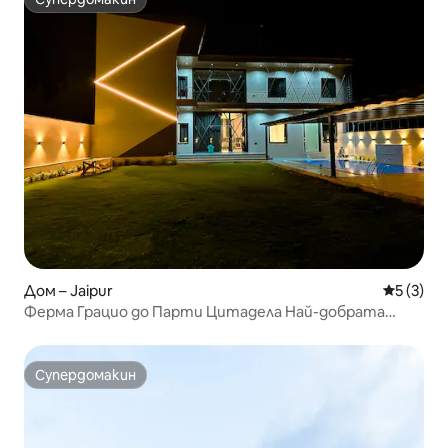
Супердомакин
Дом – Jaipur
Средна о
5 (3)
Ферма Грацио до Парти Цитадела Най-добрата
ферма в града
Супердомакин
Супердомакин