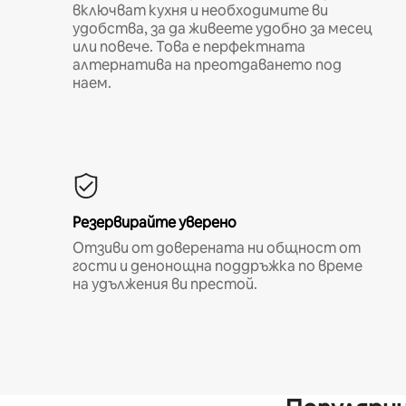
включват кухня и необходимите ви
удобства, за да живеете удобно за месец
или повече. Това е перфектната
алтернатива на преотдаването под
наем.
Резервирайте уверено
Отзиви от доверената ни общност от
гости и денонощна поддръжка по време
на удължения ви престой.