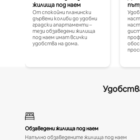
жилища под наем
път
От спокойни планински
Удоб
дървени колиби до удобни
наст
градски апартаменти –
наст
тези обзаведени жилища
дист
под наем имат всички
проф
удобства на дома.
обос
прос
Удобства
Обзаведени жилища под наем
Напълно обзаведените жилища под наем