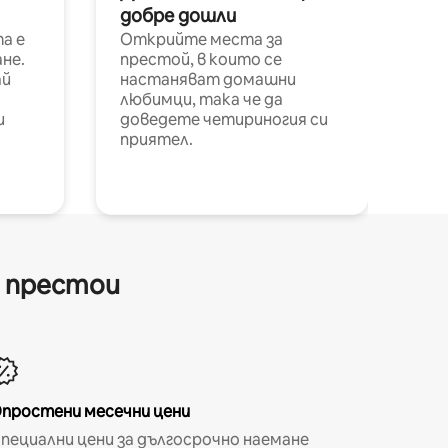
добре дошли
а е
Открийте места за
не.
престой, в които се
ай
настаняват домашни
любимци, така че да
и
доведете четириногия си
приятел.
и престои
простени месечни цени
пециални цени за дългосрочно наемане