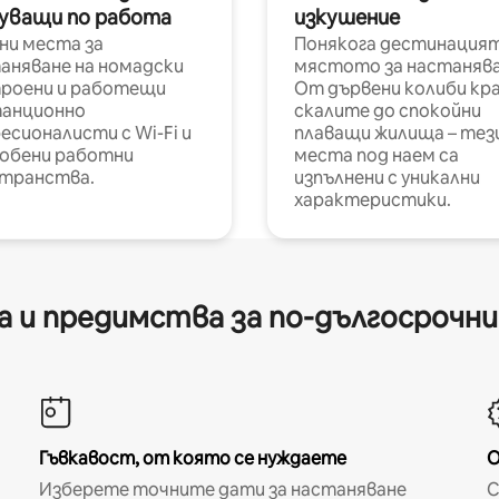
уващи по работа
изкушение
ни места за
Понякога дестинацият
аняване на номадски
мястото за настанява
роени и работещи
От дървени колиби кр
анционно
скалите до спокойни
есионалисти с Wi-Fi и
плаващи жилища – тез
обени работни
места под наем са
транства.
изпълнени с уникални
характеристики.
 и предимства за по-дългосрочн
Гъвкавост, от която се нуждаете
О
Изберете точните дати за настаняване
С