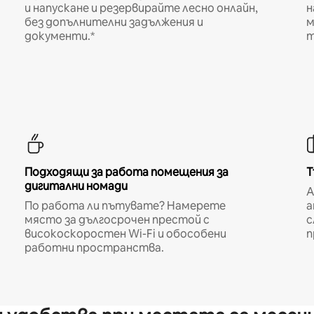
и напускане и резервирайте лесно онлайн,
н
без допълнителни задължения и
м
документи.*
т
Подходящи за работа помещения за
Т
дигитални номади
A
По работа ли пътувате? Намерете
а
място за дългосрочен престой с
с
високоскоростен Wi-Fi и обособени
п
работни пространства.