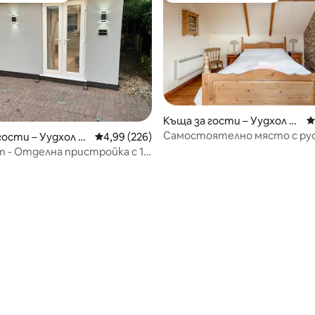
Къща за гости – Уудхол С
С
пa
Самостоятелно място с ру
гости – Уудхол С
Средна оценка: 4,99 от 5, 226 отзива
4,99 (226)
чар в Уудхол Спа
 - Отделна пристройка с 1