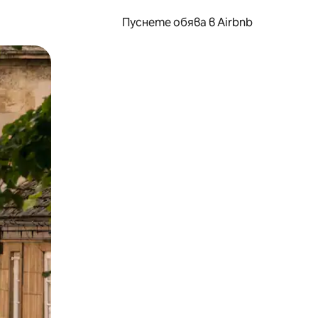
Пуснете обява в Airbnb
окосване или плъзгане.