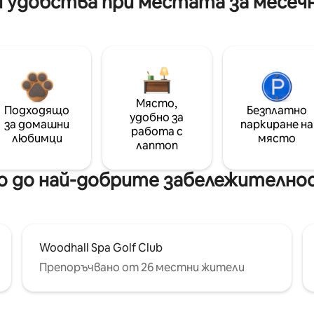
 удобства при местата за месеч
Място,
Подходящо
Безплатно
удобно за
за домашни
паркиране на
работа с
любимци
място
лаптоп
 до най-добрите забележителнос
Woodhall Spa Golf Club
Препоръчвано от 26 местни жители