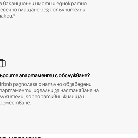
а ваканционни имоти и еднократно
есечно плащане без допълнителни
акси.*
ърсите апартаменти с обслужване?
irbnb разполага с напълно обзаведени
партаменти, идеални за настаняване на
лужители, корпоративни жилища и
реместване.