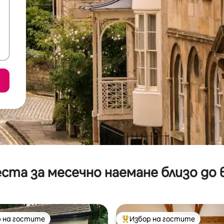
ста за месечно наемане близо до 
 на гостите
Избор на гостите
улярен избор на гостите
Най-популярен избор на гос