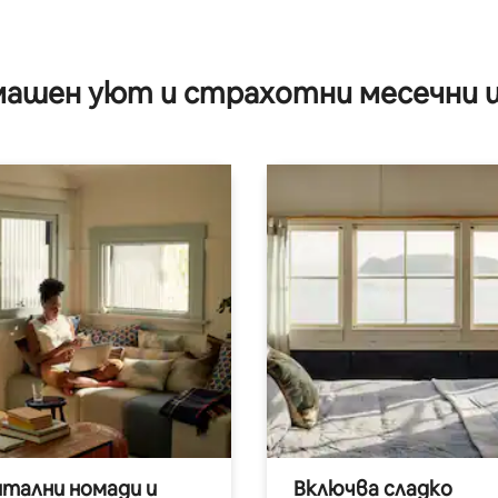
от 5, 13 отзива
ашен уют и страхотни месечни 
итални номади и
Включва сладко