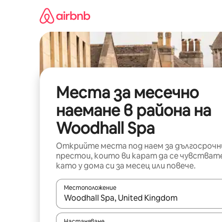
Пропускане
към
съдържанието
Места за месечно
наемане в района на
Woodhall Spa
Открийте места под наем за дългосрочн
престои, които ви карат да се чувстват
като у дома си за месец или повече.
Местоположение
Когато резултатите се покажат, използвайт
Настаняване