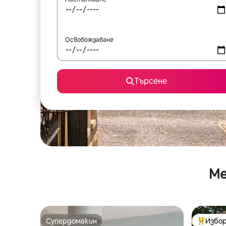
Освобождаване
Търсене
Ме
Супердомакин
Избор
Супердомакин
Най-поп