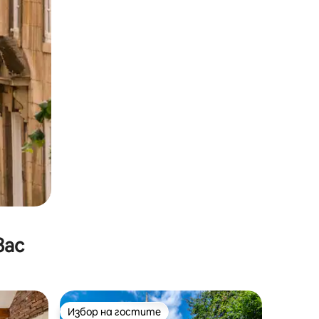
вас
Избор на гостите
тите
Избор на гостите