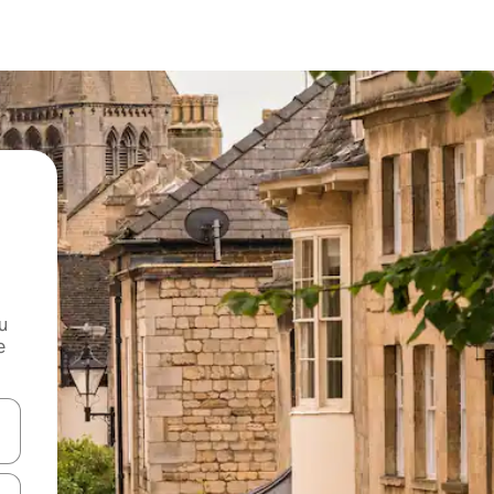
и
е
е клавишите със стрелки нагоре и надолу или навигирайте с д