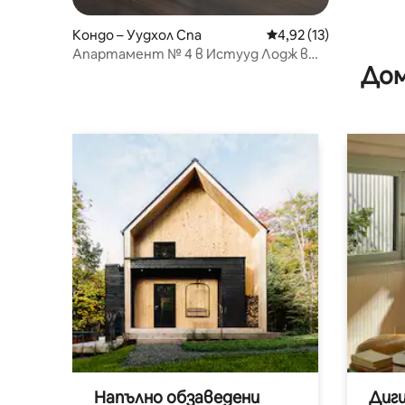
Кондо – Уудхол Спa
Средна оценка: 4,92 
4,92 (13)
Апартамент № 4 в Истууд Лодж в
Дом
Уудхол Спа
Напълно обзаведени
Диг