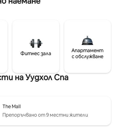
но наемане
Апартамент
Фитнес зала
с обслужване
ти на Уудхол Спa
The Mall
Препоръчвано от 9 местни жители