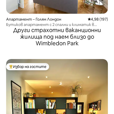
Апартамент – Голям Лондон
Средна оценка
4,98 (197)
Бутиков апартамент с 2 спални и климатик в
Други страхотни ваканционни
центъра на Лондон
жилища под наем близо до
Wimbledon Park
Избор на гостите
Най-популярен избор на гостите