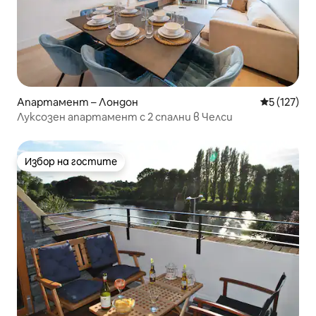
Апартамент – Лондон
Средна оце
5 (127)
Луксозен апартамент с 2 спални в Челси
Избор на гостите
Избор на гостите