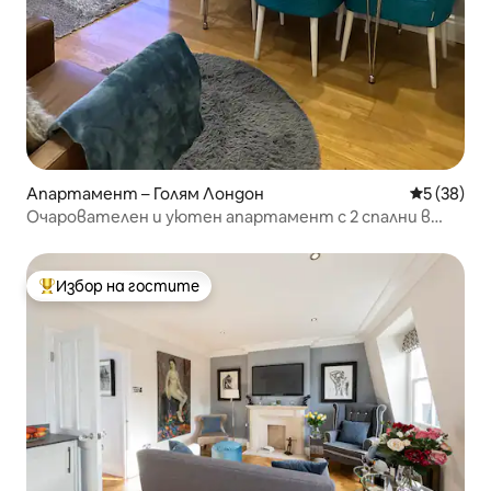
Апартамент – Голям Лондон
Средна оц
5 (38)
Очарователен и уютен апартамент с 2 спални в
красивия Уондсуърт
Избор на гостите
Най-популярен избор на гостите