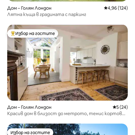
Дом – Голям Лондон
Средна оценка
4,96 (124)
Лятна къща в градината с паркинг
Избор на гостите
Най-популярен избор на гостите
Дом – Голям Лондон
Средна оц
5 (24)
Красив дом в близост до метрото, тенис кортове
Уимбълдън
Избор на гостите