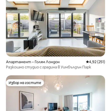
Най-популярен избор на гостите
Апартамент – Голям Лондон
Средна оценка
4,92 (251)
Разкошно студио с градина в Уимбълдън Парк
Избор на гостите
Избор на гостите