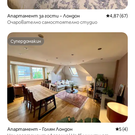
Апартамент за гости – Лондон
Средна оценк
4,87 (67)
Очарователно самостоятелно студио
Супердомакин
Супердомакин
Апартамент – Голям Лондон
Средна о
5 (4)