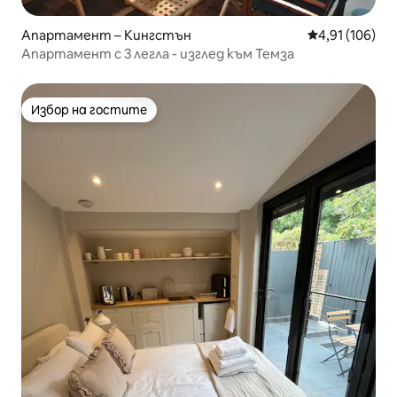
Апартамент – Кингстън
Средна оценка
4,91 (106)
Апартамент с 3 легла - изглед към Темза
Избор на гостите
Избор на гостите