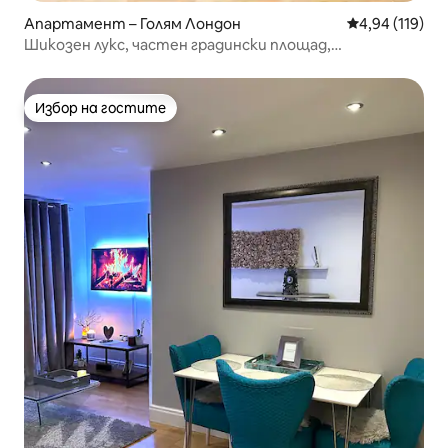
Апартамент – Голям Лондон
Средна оценка
4,94 (119)
Шикозен лукс, частен градински площад,
климатикматик и екстри
Избор на гостите
Избор на гостите