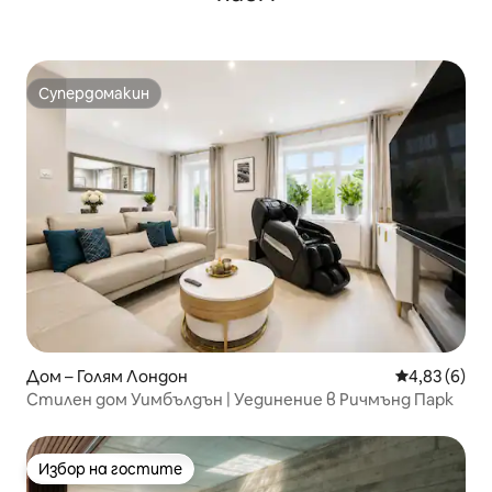
Супердомакин
Супердомакин
Дом – Голям Лондон
Средна оцен
4,83 (6)
Стилен дом Уимбълдън | Уединение в Ричмънд Парк
Избор на гостите
Избор на гостите