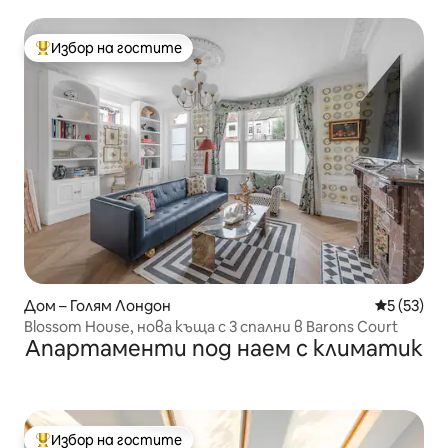
Избор на гостите
Най-популярен избор на гостите
Дом – Голям Лондон
Средна оц
5 (53)
Blossom House, нова къща с 3 спални в Barons Court
Апартаменти под наем с климатик
Избор на гостите