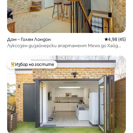
Дом – Голям Лондон
Средна оценк
4,98 (45)
Луксозен дизайнерски апартамент Mews до Хайд
Парк, Нотинг Хил
Избор на гостите
Най-популярен избор на гостите