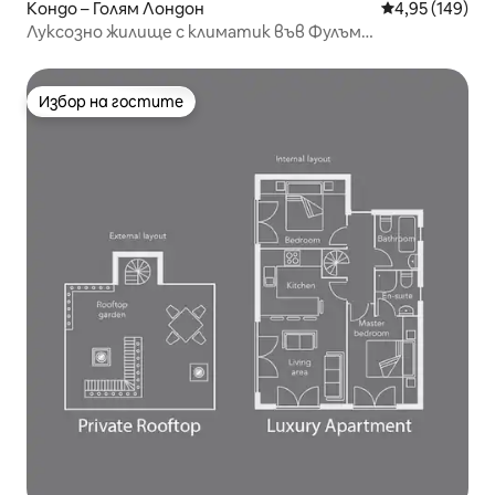
Кондо – Голям Лондон
Средна оценка
4,95 (149)
Луксозно жилище с климатик във Фулъм
(Апартамент 1).
Избор на гостите
Избор на гостите