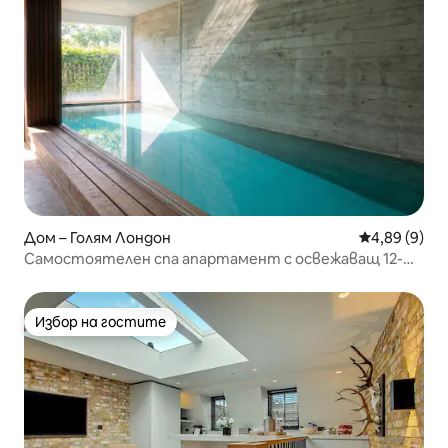
Дом – Голям Лондон
Средна оцен
4,89 (9)
Самостоятелен спа апартамент с освежаващ 12-
метров закрит басейн
Избор на гостите
Избор на гостите