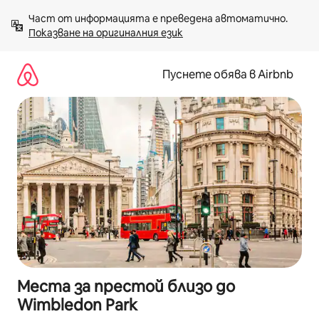
Пропускане
Част от информацията е преведена автоматично. 
към
Показване на оригиналния език
съдържанието
Пуснете обява в Airbnb
Места за престой близо до
Wimbledon Park