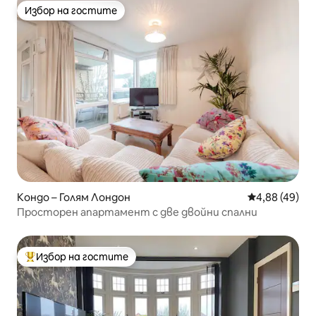
Избор на гостите
Избор на гостите
Кондо – Голям Лондон
Средна оценк
4,88 (49)
Просторен апартамент с две двойни спални
Избор на гостите
Най-популярен избор на гостите