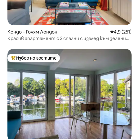
Кондо – Голям Лондон
Средна оценк
4,9 (251)
Красив апартамент с 2 спални с изглед към зеления
парк
Избор на гостите
Най-популярен избор на гостите