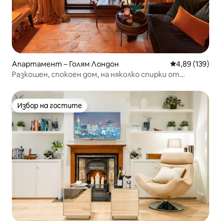
Апартамент – Голям Лондон
Средна оценка
4,89 (139)
Разкошен, спокоен дом, на няколко спирки от
центъра на Лондон
Избор на гостите
Избор на гостите