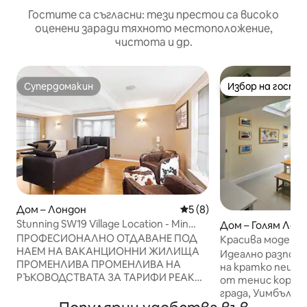
Гостите са съгласни: тези престои са високо
оценени заради тяхното местоположение,
чистота и др.
Супердомакин
Избор на гости
Супердомакин
Избор на гости
Дом – Лондон
Средна оценка: 5 от 5, 8
5 (8)
Stunning SW19 Village Location - Min
Дом – Голям Лон
Stay Applies
ПРОФЕСИОНАЛНО ОТДАВАНЕ ПОД
Красива модерна
НАЕМ НА ВАКАНЦИОННИ ЖИЛИЩА
градина и алея)
Идеално разполо
ПРОМЕНЛИВА ПРОМЕНЛИВА НА
на кратко пеше
РЪКОВОДСТВАТА ЗА ТАРИФИ PEAK
от тенис корто
НЕ Е РЕКЛАМИРАН INC Tennis & Festive
града, Уимбълдъ
ПРЕДЛАГА СЕ ЗА ДЪЛЪГ ПЕРИОД ОТ
метрото/влаков