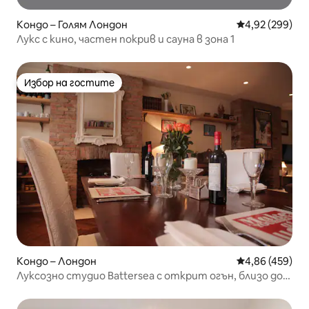
Кондо – Голям Лондон
Средна оценка
4,92 (299)
Лукс с кино, частен покрив и сауна в зона 1
Избор на гостите
Избор на гостите
Кондо – Лондон
Средна оценка
4,86 (459)
Луксозно студио Battersea с открит огън, близо до
парк