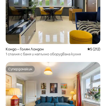
Кондо – Голям Лондон
Средна оце
5 (212)
1 спалня с баня и напълно оборудвана кухня
Супердомакин
Супердомакин