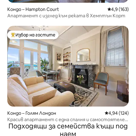
Кондо – Hampton Court
Средна оценк
4,9 (163)
Апартамент с изглед към реката в Хемптън Корт
Избор на гостите
Най-популярен избор на гостите
Кондо – Голям Лондон
Средна оценка
4,94 (124)
Красив апартамент с една спалня и самостоятелен
Подходящи за семейства къщи под
балкон
наем