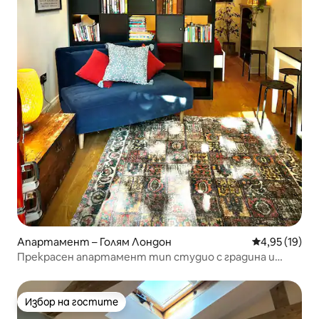
Апартамент – Голям Лондон
Средна оценк
4,95 (19)
Прекрасен апартамент тип студио с градина и
достъп до тенис кортовете на Уимбълдън
Избор на гостите
Избор на гостите