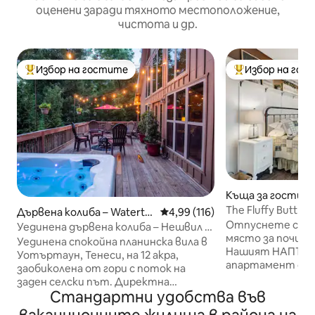
оценени заради тяхното местоположение,
чистота и др.
Избор на гостите
Избор на гос
Най-популярен избор на гостите
Най-популярен 
Къща за гости –
The Fluffy Butt Hu
Дървена колиба – Waterto
Средна оценка: 4,99 от 5, 11
4,99 (116)
Отпуснете се н
wn
Уединена дървена колиба – Нешвил –
място за почивк
Джакузи – Домашен любимец –
Уединена спокойна планинска вила в
Нашият НАПЪЛН
Билярдна маса – FP
Уотъртаун, Тенеси, на 12 акра,
апартамент с пл
заобиколена от гори с поток на
съчетава уютен
заден селски път. Директна
очарователни ф
Стандартни удобства във
комуникация със собственика.
Насладете се на: 🛏️ 2 спални (
Побира 10 души с голямо двойно