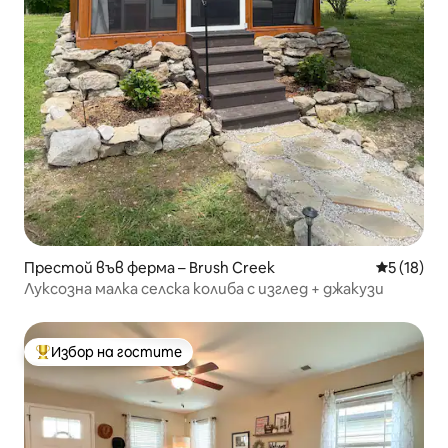
Престой във ферма – Brush Creek
Средна оц
5 (18)
Луксозна малка селска колиба с изглед + джакузи
Избор на гостите
Най-популярен избор на гостите