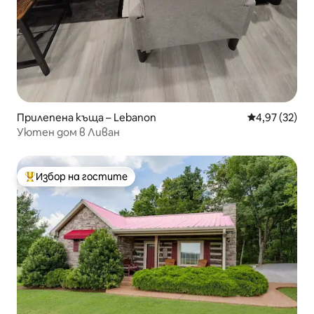
Прилепена къща – Lebanon
Средна оценк
4,97 (32)
Уютен дом в Ливан
Избор на гостите
Най-популярен избор на гостите