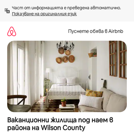
Пропускане
Част от информацията е преведена автоматично. 
към
Показване на оригиналния език
съдържанието
Пуснете обява в Airbnb
Ваканционни жилища под наем в
района на Wilson County