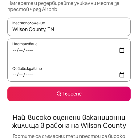
Намерете и резервирайте уникални места за
престой чрез Airbnb
Местоположение
Когато резултатите се покажат, използвайте клавишите 
Настаняване
Освобождаване
Търсене
Най-високо оценени ваканционни
жилища в района на Wilson County
Гостите са съгласни: тези престои са високо