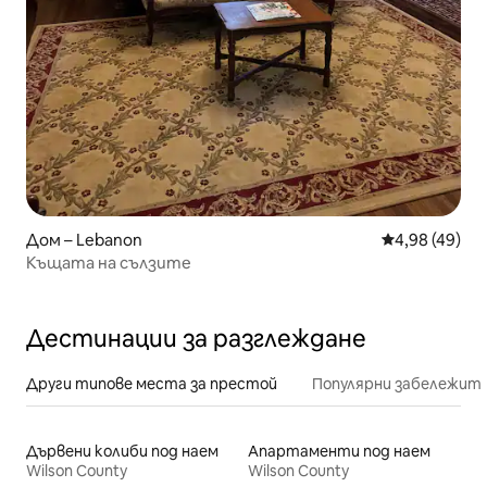
Дом – Lebanon
Средна оценк
4,98 (49)
Къщата на сълзите
Дестинации за разглеждане
Други типове места за престой
Популярни забележит
Дървени колиби под наем
Апартаменти под наем
Wilson County
Wilson County