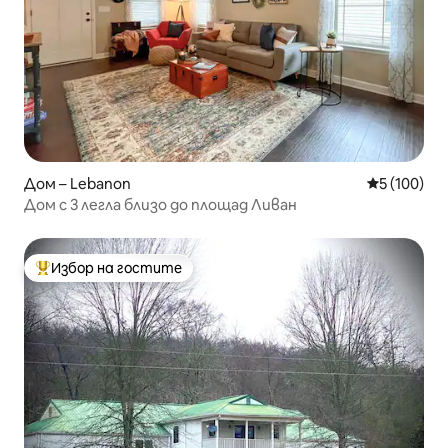
Дом – Lebanon
Средна оце
5 (100)
Дом с 3 легла близо до площад Ливан
Избор на гостите
Най-популярен избор на гостите