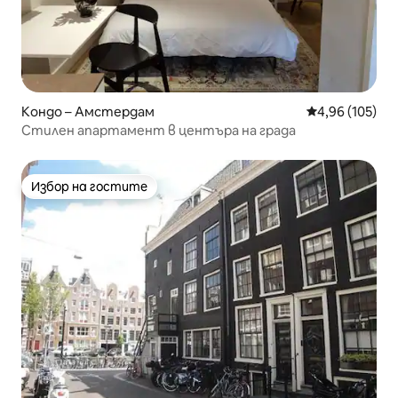
Кондо – Амстердам
Средна оценка
4,96 (105)
Стилен апартамент в центъра на града
Избор на гостите
Избор на гостите