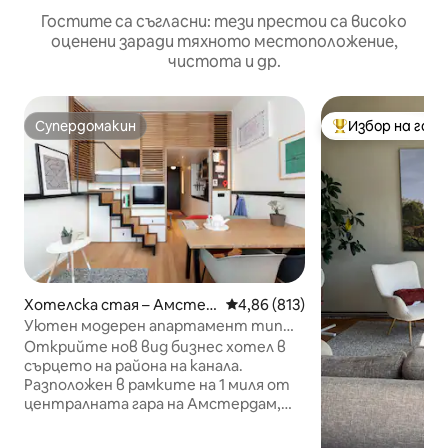
Гостите са съгласни: тези престои са високо
оценени заради тяхното местоположение,
чистота и др.
Супердомакин
Избор на гос
Супердомакин
Най-популярен 
Хотелска стая – Амстер
Средна оценка: 4,86 от 5, 813
4,86 (813)
дам
Уютен модерен апартамент тип
„лофт“ в района на каналите
Открийте нов вид бизнес хотел в
сърцето на района на канала.
Разположен в рамките на 1 миля от
централната гара на Амстердам,
Zoku е предназначен за
професионалисти, пътуващи по