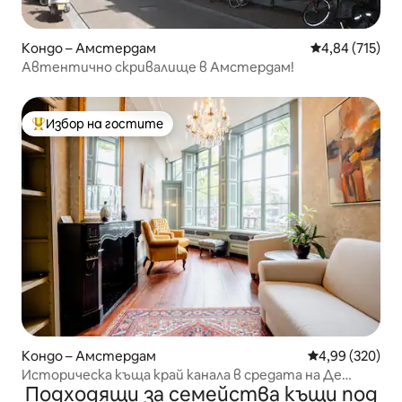
Кондо – Амстердам
Средна оценка
4,84 (715)
Автентично скривалище в Амстердам!
Избор на гостите
Най-популярен избор на гостите
Кондо – Амстердам
Средна оценка
4,99 (320)
Историческа къща край канала в средата на Де
Подходящи за семейства къщи под
Йордан!