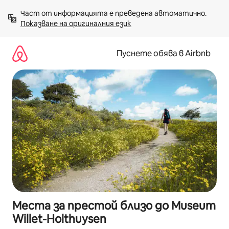
Пропускане
Част от информацията е преведена автоматично. 
към
Показване на оригиналния език
съдържанието
Пуснете обява в Airbnb
Места за престой близо до Museum
Willet-Holthuysen