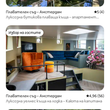
Плавателен съд – Амстердам
Средна о
5 (4)
Луксозна бутикова плаваща къща – апартамент
Deckhouse
Избор на гостите
Избор на гостите
Плавателен съд – Амстердам
Средна оценк
4,96 (56)
Луксозна уелнес къща на лодка – Каюта на капитана