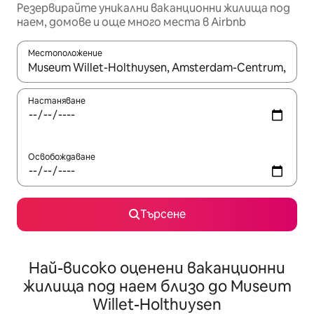
Резервирайте уникални ваканционни жилища под
наем, домове и още много места в Airbnb
Местоположение
Когато резултатите се покажат, използвайте клавишите 
Настаняване
Освобождаване
Търсене
Най-високо оценени ваканционни
жилища под наем близо до Museum
Willet-Holthuysen