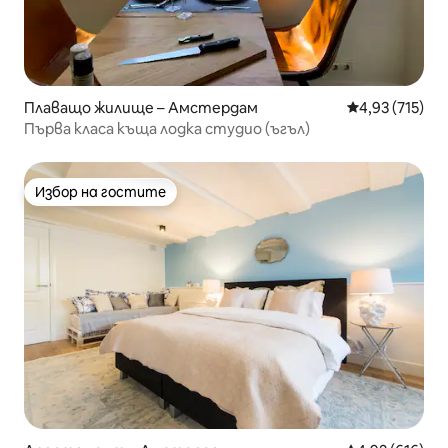
Плаващо жилище – Амстердам
Средна оценка
4,93 (715)
Първа класа къща лодка студио (ъгъл)
Избор на гостите
Избор на гостите