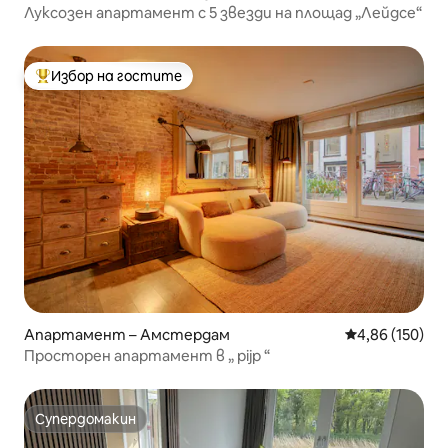
Луксозен апартамент с 5 звезди на площад „Лейдсе“
Избор на гостите
Най-популярен избор на гостите
Апартамент – Амстердам
Средна оценка
4,86 (150)
Просторен апартамент в „ pijp “
Супердомакин
Супердомакин