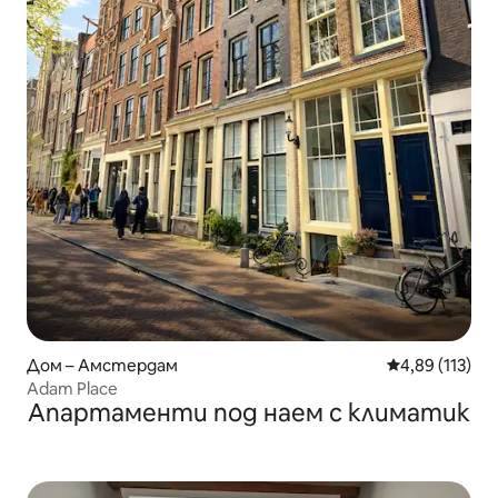
Дом – Амстердам
Средна оценка
4,89 (113)
Adam Place
Апартаменти под наем с климатик