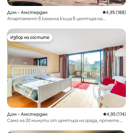
Дом – Амстердам
Средна оценка
4,95 (188)
Апартамент в канална къща в центъра на
Амстердам!
Избор на гостите
Избор на гостите
Дом – Амстердам
Средна оценка
4,95 (174)
Само на 20 минути от центъра на града, прочетете
отзивите ни!