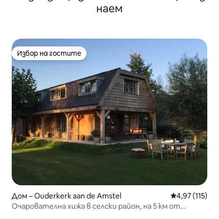
наем
Избор на гостите
Избор на гостите
Дом – Ouderkerk aan de Amstel
Средна оценка
4,97 (115)
Очарователна хижа в селски район, на 5 км от
Амстердам