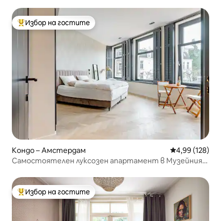
Избор на гостите
Най-популярен избор на гостите
Кондо – Амстердам
Средна оценка
4,99 (128)
Самостоятелен луксозен апартамент в Музейния
квартал (40 кв. м)
Избор на гостите
Най-популярен избор на гостите