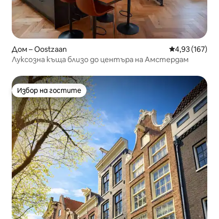
Дом – Oostzaan
Средна оценка
4,93 (167)
Луксозна къща близо до центъра на Амстердам
Избор на гостите
Избор на гостите