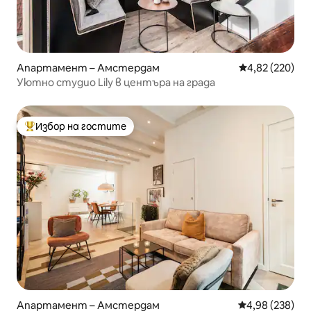
Апартамент – Амстердам
Средна оценка
4,82 (220)
Уютно студио Lily в центъра на града
Избор на гостите
Най-популярен избор на гостите
Апартамент – Амстердам
Средна оценка
4,98 (238)