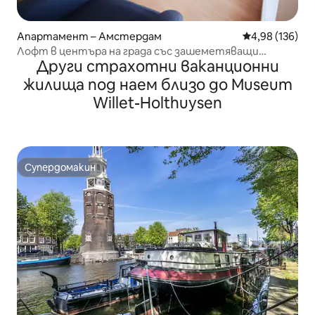
Апартамент – Амстердам
Средна оценка
4,98 (136)
Лофт в центъра на града със зашеметяващи
Други страхотни ваканционни
изгледи
жилища под наем близо до Museum
Willet-Holthuysen
Супердомакин
Супердомакин