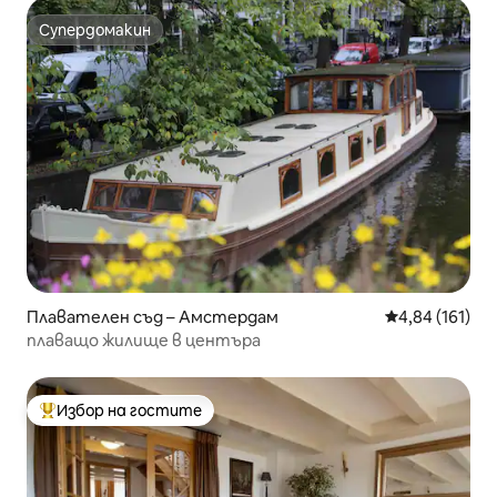
Супердомакин
Супердомакин
Плавателен съд – Амстердам
Средна оценка
4,84 (161)
плаващо жилище в центъра
Избор на гостите
Най-популярен избор на гостите