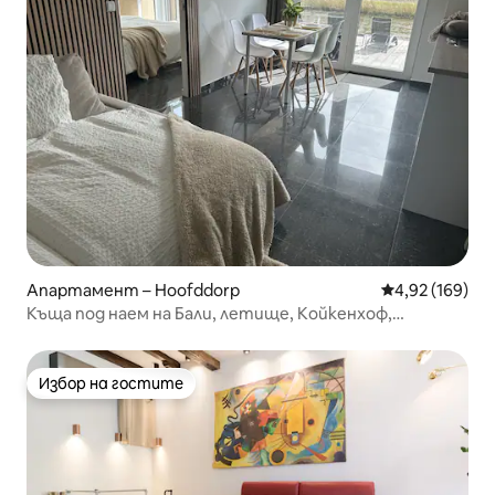
Апартамент – Hoofddorp
Средна оценка
4,92 (169)
Къща под наем на Бали, летище, Койкенхоф,
Зандвоорт
Избор на гостите
Избор на гостите