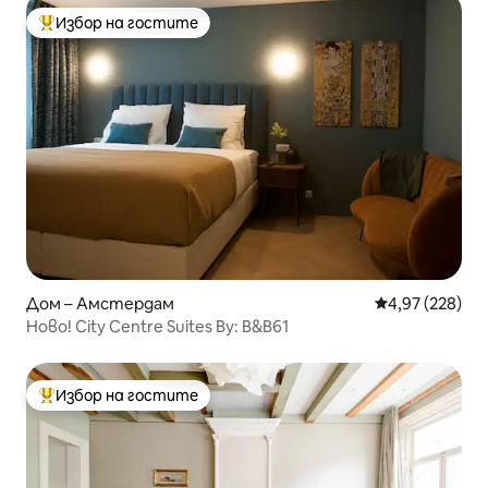
Избор на гостите
Най-популярен избор на гостите
Дом – Амстердам
Средна оценка
4,97 (228)
Ново! City Centre Suites By: B&B61
Избор на гостите
Най-популярен избор на гостите