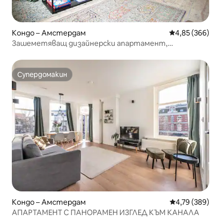
Кондо – Амстердам
Средна оценка
4,85 (366)
Зашеметяващ дизайнерски апартамент,
местоположение в центъра
Супердомакин
Супердомакин
Кондо – Амстердам
Средна оценка
4,79 (389)
АПАРТАМЕНТ С ПАНОРАМЕН ИЗГЛЕД КЪМ КАНАЛА