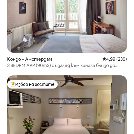
Кондо – Амстердам
Средна оценка
4,99 (230)
3 BEDRM APP (90m2) с изглед към канала близо до
Вонделпарк
Избор на гостите
Най-популярен избор на гостите