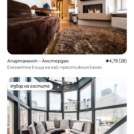
Апартамент – Амстердам
Средна оценк
4,79 (28)
Елегантна къща на най-престижния канал
Избор на гостите
Избор на гостите