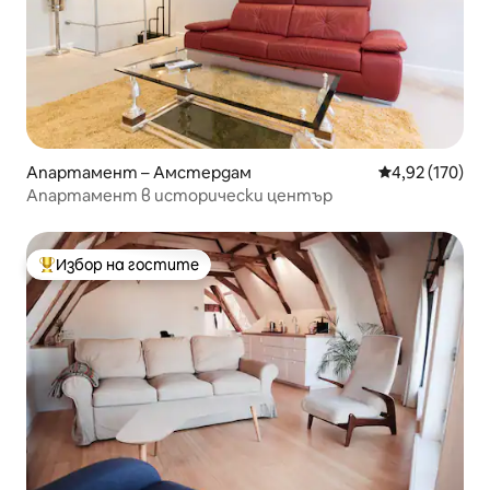
Апартамент – Амстердам
Средна оценка
4,92 (170)
Апартамент в исторически център
Избор на гостите
Най-популярен избор на гостите