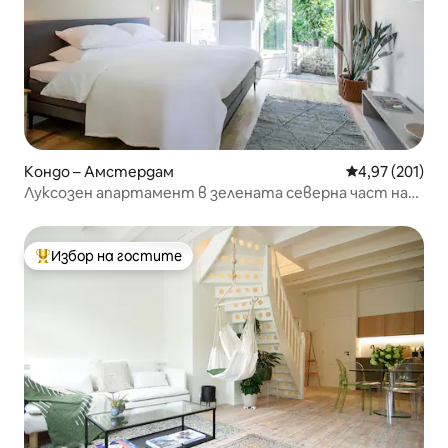
Кондо – Амстердам
Средна оценка
4,97 (201)
Луксозен апартамент в зелената северна част на
Амстердам
Избор на гостите
Най-популярен избор на гостите