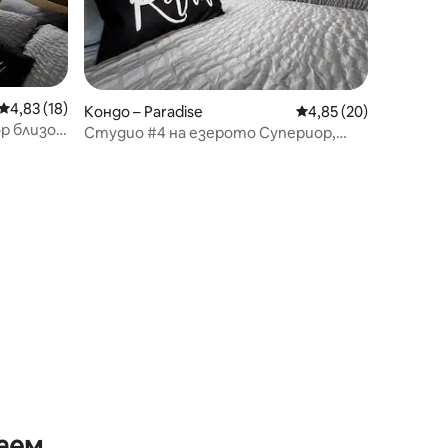
Средна оценка: 4,83 от 5, 18 отзива
4,83 (18)
Кондо – Paradise
Средна оценка: 4,85
4,85 (20)
р близо
Студио #4 на езерото Супериор,
гледка към водата, рай
аем