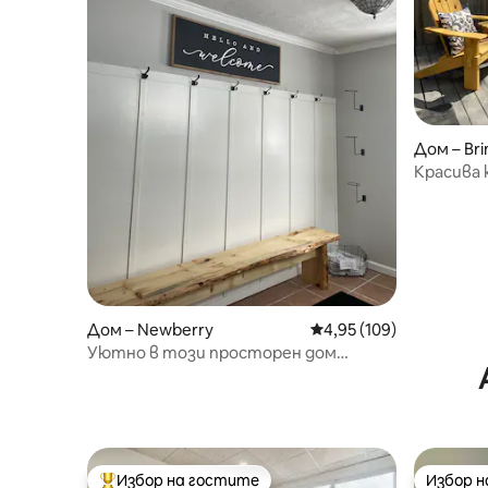
Дом – Bri
Красива 
на топл
Дом – Newberry
Средна оценка: 4,95 о
4,95 (109)
Уютно в този просторен дом
*ЦЕНТРАЛНО разположение
Избор на гостите
Избор 