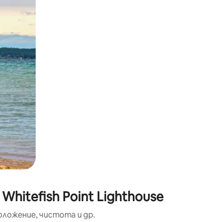
окосване или плъзгане.
hitefish Point Lighthouse
оложение, чистота и др.