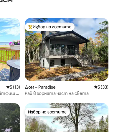
Избор на гостите
Най-популярен избор на гостите
Средна оценка: 5 от 5, 13 отзива
5 (13)
Дом – Paradise
Средна оценка: 5
5 (33)
айтфиш (3
Рай в горната част на света
Избор на гостите
Избор на гостите