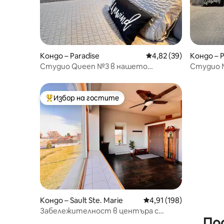
Кондо – Paradise
Средна оценка: 4,82 
4,82 (39)
Кондо – P
Студио Queen №3 в нашето
Студио 
спокойно място за отдих край
близо д
езерото
Избор на гостите
Най-популярен избор на гостите
Кондо – Sault Ste. Marie
Средна оценка: 4,91 о
4,91 (198)
Забележителност в центъра с
По
изглед към известните шлюзове на