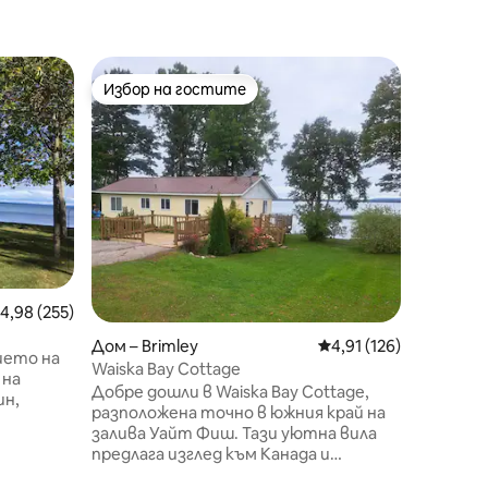
Ваканци
Избор на гостите
Избор 
тите
Избор на гостите
Избор 
way
Cedar L
Красив, 
площ от 
плаж на
100 акра
удобств
извънга
езеро и
АГА готв
джакузи,
редна оценка: 4,98 от 5, 255 отзива
4,98 (255)
и плажни
палубат
Дом – Brimley
Средна оценка: 4,91 
4,91 (126)
плажа и др. Всички най - 
ието на
Waiska Bay Cottage
атракции
 на
Добре дошли в Waiska Bay Cottage,
разстояние с ко
ин,
разположена точно в южния край на
искате 
залива Уайт Фиш. Тази уютна вила
този им
 на
предлага изглед към Канада и
големите езерни товарни кораби,
юдавате