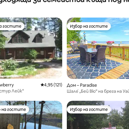
на гостите
Избор на гостите
на гостите
Избор на гостите
от 5, 17 отзива
wberry
Средна оценка: 4,95 от 5, 121 отзива
4,95 (121)
Дом – Paradise
стур Лейк“
Шале́ „Бей Вю“ на брега на У
спални/2 бани)
 на гостите
Избор на гостите
улярен избор на гостите
Избор на гостите