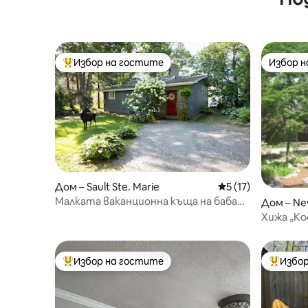
Су!
Избор на гостите
Избор 
Най-популярен избор на гостите
Избор 
Дом – Sault Ste. Marie
Средна оценка: 5 
5 (17)
Малката ваканционна къща на баба
Дом – Ne
край езерото Супериор
Хижа „Ко
Избор на гостите
Избор
Най-популярен избор на гостите
Най-поп