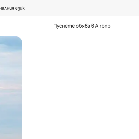
налния език
Пуснете обява в Airbnb