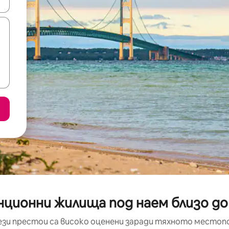
е клавишите със стрелки нагоре и надолу или навигирайте с д
ционни жилища под наем близо до W
ези престои са високо оценени заради тяхното местоп