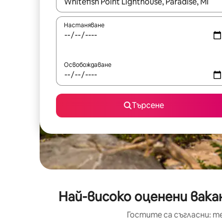
Когато резултатите се покажат, използвайт
Настаняване
Освобождаване
Търсене
Най-високо оценени вакан
Гостите са съгласни: т