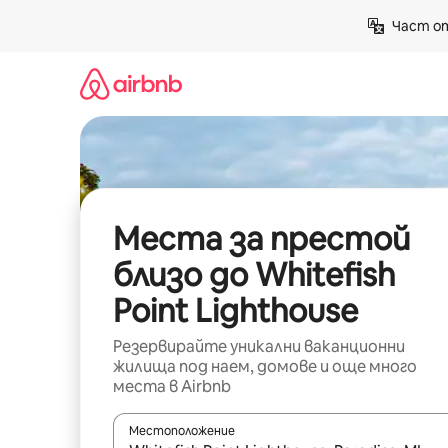
Пропускане
Част от
към
съдържанието
Места за престой
близо до Whitefish
Point Lighthouse
Резервирайте уникални ваканционни
жилища под наем, домове и още много
места в Airbnb
Местоположение