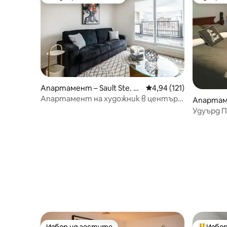
Най-популярен избор на гостите
Избор 
Апартамент – Sault Ste. M
Средна оценка: 4,94 о
4,94 (121)
arie
Апартамент на художник в центъра
Апартаме
на Солт
arie
Удуърд П
Избор на гостите
Избор