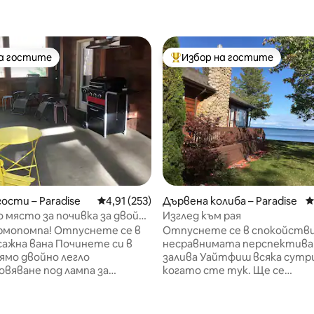
на гостите
Избор на гостите
на гостите
Най-популярен избор на гос
гости – Paradise
Средна оценка: 4,91 от 5, 253 отзива
4,91 (253)
Дървена колиба – Paradise
С
 място за почивка за двойки
Изглед към рая
 край езерото Супериор
рмопомпа! Отпуснете се в
Отпуснете се в спокойств
т 5, 171 отзива
ажна вана Починете си в
несравнимата перспектива
ямо двойно легло
залива Уайтфиш всяка сутр
вяване под лампа за
когато сте тук. Ще се
е с чайник, хладилник, двойна
наслаждавате на изгревите
отлон, микровълнова печка,
слънцето и Луната от
за хранене, тенджери и
всекидневната си, ще набл