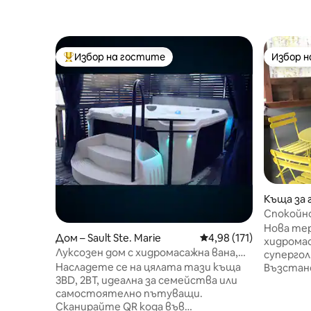
Избор на гостите
Избор 
Най-популярен избор на гостите
Избор 
Къща за 
Спокойно
в гората
Нова те
Дом – Sault Ste. Marie
Средна оценка: 4,98 о
4,98 (171)
хидромас
Луксозен дом с хидромасажна вана,
супергол
PS5, електромобил, 75 - инчов 4K
Насладете се на цялата тази къща
Възстано
телевизор и барбекю
3BD, 2BT, идеална за семейства или
нагряван
самостоятелно пътуващи.
фурна, к
Сканирайте QR кода във
прибори 