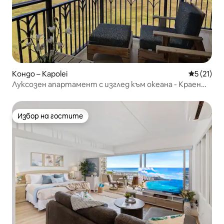
Кондо – Kapolei
Средна оц
5 (21)
Луксозен апартамент с изглед към океана - Краен
блок O-824
Избор на гостите
Избор на гостите