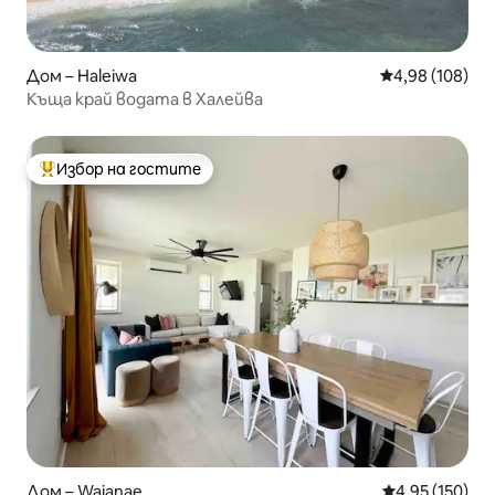
Дом – Haleiwa
Средна оценка
4,98 (108)
Къща край водата в Халейва
Избор на гостите
Най-популярен избор на гостите
Дом – Waianae
Средна оценка
4,95 (150)