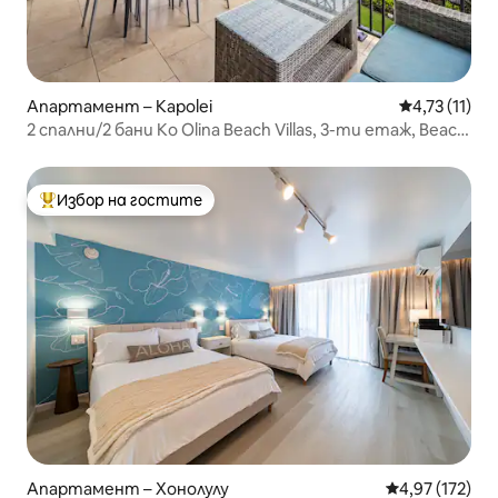
Апартамент – Kapolei
Средна оцен
4,73 (11)
2 спални/2 бани Ko Olina Beach Villas, 3-ти етаж, Beach
Tower
Избор на гостите
Най-популярен избор на гостите
Апартамент – Хонолулу
Средна оценка
4,97 (172)