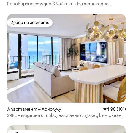
Реновирано студио в Уайкики • На пешеходно
разстояние от плажа
Избор на гостите
Избор на гостите
Апартамент – Хонолулу
Средна оценка
4,98 (101)
29FL – модерна и шикозна спалня с изглед към океана
с безплатно паркиране~