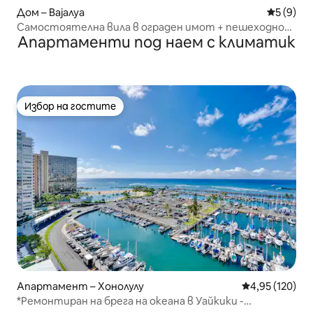
Дом – Вајалуа
Средна о
5 (9)
Самостоятелна вила в ограден имот + пешеходно
Апартаменти под наем с климатик
разстояние до плажа
Избор на гостите
Избор на гостите
Апартамент – Хонолулу
Средна оценка
4,95 (120)
*Ремонтиран на брега на океана в Уайкики -