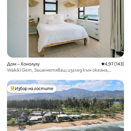
Дом – Хонолулу
Средна оценка
4,97 (143)
Waikiki Gem, Зашеметяващ изглед към океана,
Включен паркинг
Избор на гостите
Най-популярен избор на гостите