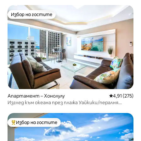
яхтеното пристанище Иликаи
Избор на гостите
Избор на гостите
Апартамент – Хонолулу
Средна оценка
4,91 (275)
Изглед към океана през плажа Уайкики/пералня
сушилня/паркинг
Избор на гостите
Най-популярен избор на гостите