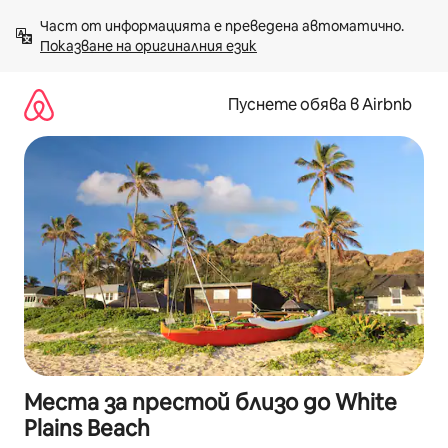
Пропускане
Част от информацията е преведена автоматично. 
към
Показване на оригиналния език
съдържанието
Пуснете обява в Airbnb
Места за престой близо до White
Plains Beach