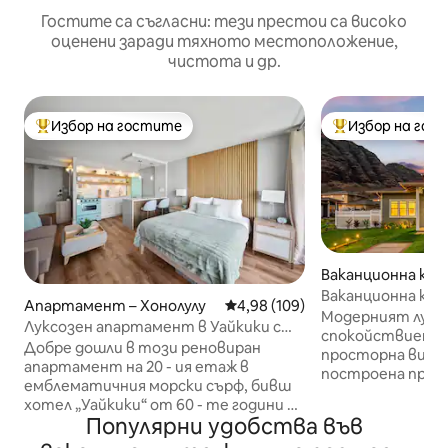
Гостите са съгласни: тези престои са високо
оценени заради тяхното местоположение,
чистота и др.
Избор на гостите
Избор на гос
Най-популярен избор на гостите
Най-популярен 
Ваканционна къщ
ae
Ваканционна къщ
Апартамент – Хонолулу
Средна оценка: 4,98 от 5, 109
4,98 (109)
дом край плажов
Модерният лукс 
Луксозен апартамент в Уайкики с
спокойствието н
ретро чар и БЕЗПЛАТЕН паркинг
Добре дошли в този реновиран
просторна вила с 
апартамент на 20 - ия етаж в
построена през 2
емблематичния морски сърф, бивш
приеме до 8 душ
хотел „Уайкики“ от 60 - те години на
просторна всеки
Популярни удобства във
миналия век. Насладете се на
метрови тавани
винтидж чар с модерен лукс,