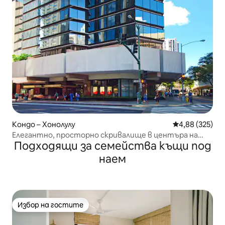
Кондо – Хонолулу
Средна оценка
4,88 (325)
Елегантно, просторно скривалище в центъра на
Подходящи за семейства къщи под
града с паркинг
наем
Избор на гостите
Избор на гостите