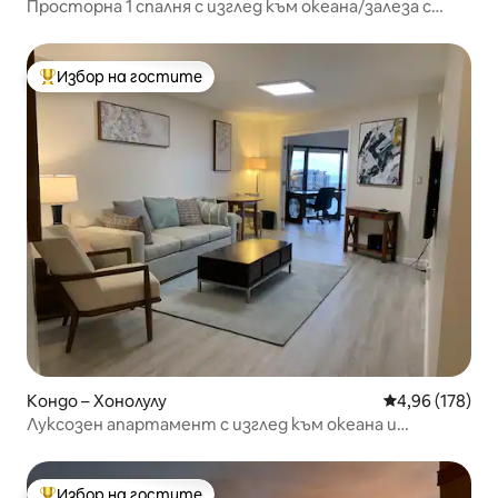
Просторна 1 спалня с изглед към океана/залеза с
паркинг
Избор на гостите
Най-популярен избор на гостите
Кондо – Хонолулу
Средна оценка
4,96 (178)
Луксозен апартамент с изглед към океана и
БЕЗПЛАТЕН паркинг!
Избор на гостите