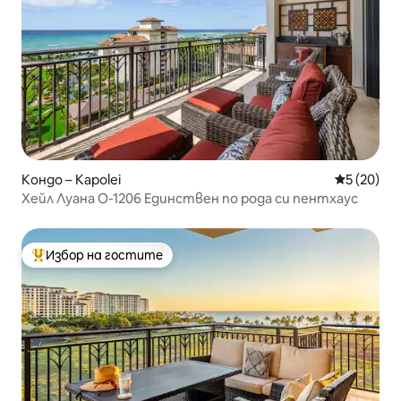
Кондо – Kapolei
Средна оц
5 (20)
Хейл Луана O-1206 Единствен по рода си пентхаус
Избор на гостите
Най-популярен избор на гостите