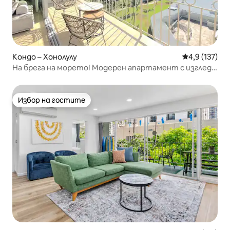
Кондо – Хонолулу
Средна оценк
4,9 (137)
На брега на морето! Модерен апартамент с изглед
към океана (WS1116)
Избор на гостите
Избор на гостите