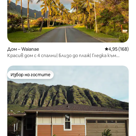
Дом – Waianae
Средна оценка
4,95 (168)
Красив дом с 4 спални| Близо до плаж| Гледка към
планината
Избор на гостите
Избор на гостите