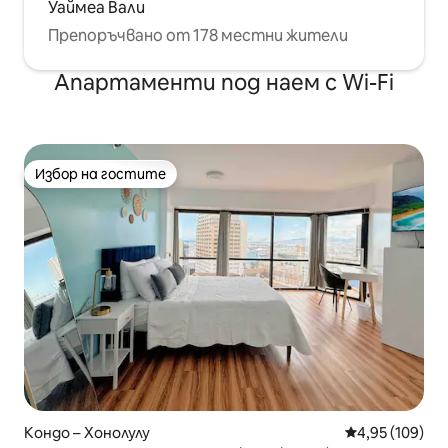
Уаймеа Вали
Препоръчвано от 178 местни жители
Апартаменти под наем с Wi-Fi
Избор на гостите
Избор на гостите
Кондо – Хонолулу
Средна оценка
4,95 (109)