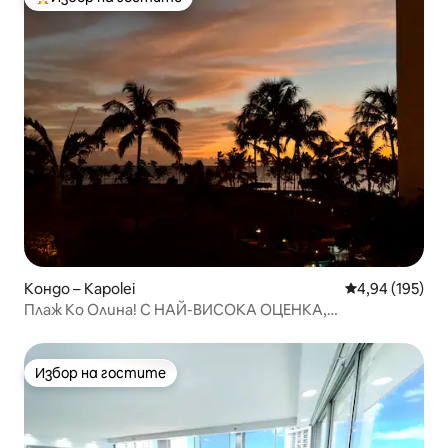
Най-популярен избор на гостите
Кондо – Kapolei
Средна оценка
4,94 (195)
Плаж Ко Олина! С НАЙ-ВИСОКА ОЦЕНКА,
3 спални/3 бани, следващото настаняване на 27.08.
Избор на гостите
Избор на гостите