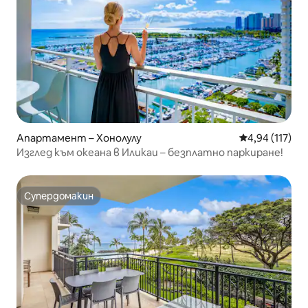
Апартамент – Хонолулу
Средна оценка
4,94 (117)
Изглед към океана в Иликаи – безплатно паркиране!
Супердомакин
Супердомакин