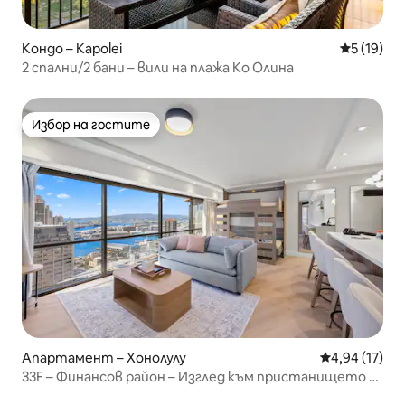
Кондо – Kapolei
Средна оц
5 (19)
2 спални/2 бани – вили на плажа Ко Олина
Избор на гостите
Избор на гостите
Апартамент – Хонолулу
Средна оценк
4,94 (17)
33F – Финансов район – Изглед към пристанището –
1 спалня с паркинг