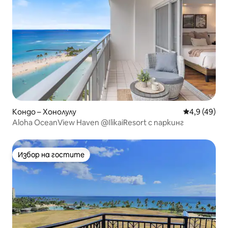
Кондо – Хонолулу
Средна оцен
4,9 (49)
Aloha OceanView Haven @IlikaiResort с паркинг
Избор на гостите
Избор на гостите