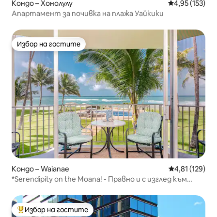
Кондо – Хонолулу
Средна оценка
4,95 (153)
Апартамент за почивка на плажа Уайкики
Избор на гостите
Избор на гостите
Кондо – Waianae
Средна оценка
4,81 (129)
*Serendipity on the Moana! - Правно и с изглед към
плажа !*
Избор на гостите
Най-популярен избор на гостите