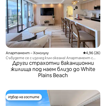
Апартамент – Хонолулу
Средна оценк
4,96 (26)
Събудете се с изглед към океана! Апартамент с
Други страхотни ваканционни
2 легла queen size и безплатен паркинг
жилища под наем близо до White
Plains Beach
Избор на гостите
Избор на гостите