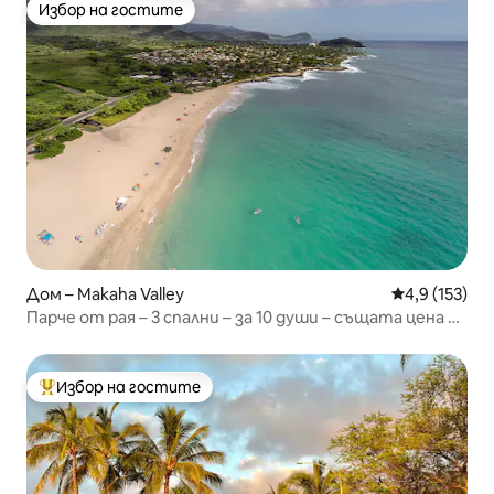
Избор на гостите
Избор на гостите
Дом – Makaha Valley
Средна оценк
4,9 (153)
Парче от рая – 3 спални – за 10 души – същата цена за
10 души, както за 2
Избор на гостите
Най-популярен избор на гостите