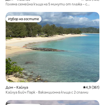
Голяма семейна къща на 5 минути от плажа – с
басейн
Избор на гостите
Избор на гостите
Дом – Кайлуа
Средна оценк
4,9 (361)
Кайлуа Бийч Парк - Ваканционна къща с 2 спални