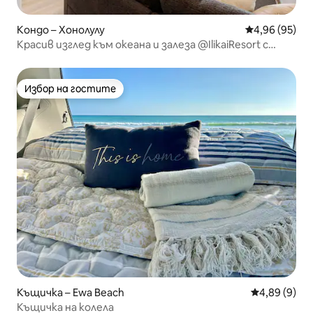
Кондо – Хонолулу
Средна оценк
4,96 (95)
Красив изглед към океана и залеза @IlikaiResort с
паркинг
Избор на гостите
Избор на гостите
Къщичка – Ewa Beach
Средна оцен
4,89 (9)
Къщичка на колела