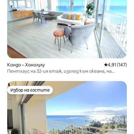
Кондо – Хонолулу
Средна оценка
4,91 (147)
Пентхаус на 32-ия етаж, изглед към океана, на
3 минути пеша от плажа
Избор на гостите
Избор на гостите