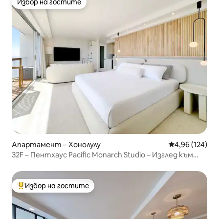
Избор на гостите
Избор на гостите
Апартамент – Хонолулу
Средна оценка
4,96 (124)
32F – Пентхаус Pacific Monarch Studio – Изглед към
океана
Избор на гостите
Най-популярен избор на гостите