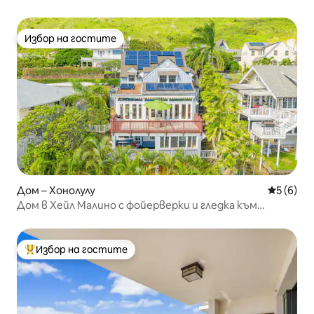
Избор на гостите
Избор на гостите
Дом – Хонолулу
Средна о
5 (6)
Дом в Хейл Малино с фойерверки и гледка към
Даймънд Хед
Избор на гостите
Най-популярен избор на гостите