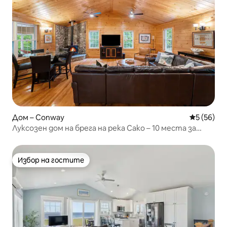
Дом – Conway
Средна оц
5 (56)
Луксозен дом на брега на река Сако – 10 места за
спане
Избор на гостите
Избор на гостите