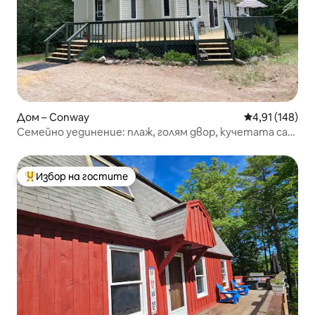
Дом – Conway
Средна оценка
4,91 (148)
Семейно уединение: плаж, голям двор, кучетата са
добре дошли
Избор на гостите
Най-популярен избор на гостите