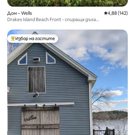
Дом – Wells
Средна оценка
4,88 (142)
Drakes Island Beach Front - спираща дъха
собственост!
Избор на гостите
Най-популярен избор на гостите