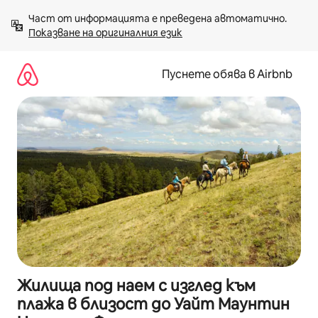
Пропускане
Част от информацията е преведена автоматично. 
към
Показване на оригиналния език
съдържанието
Пуснете обява в Airbnb
Жилища под наем с изглед към
плажа в близост до Уайт Маунтин