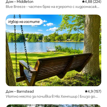
Дом – Middleton
Средна оценка
4,88 (224)
Blue Breeze - частен бряг на езерото с хидромасажна
вана
Избор на гостите
Избор на гостите
Дом – Barnstead
Средна оценк
4,9 (157)
Уютно място за почивка в Ню Хемпшир | Близо до
езера, пътеки, място за лагерен огън