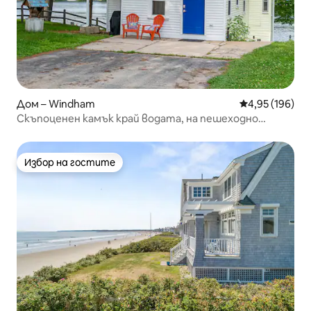
Дом – Windham
Средна оценка
4,95 (196)
Скъпоценен камък край водата, на пешеходно
разстояние от ресторанти!
Избор на гостите
Избор на гостите