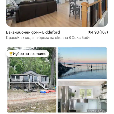
Ваканционен дом – Biddeford
Средна оценка
4,93 (107)
Красива къща на брега на океана в Хилс Бийч
Избор на гостите
Най-популярен избор на гостите