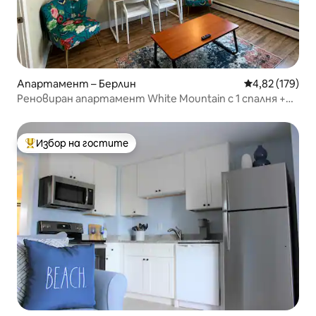
Апартамент – Берлин
Средна оценка
4,82 (179)
Реновиран апартамент White Mountain с 1 спалня +
разтегателен диван за спане
Избор на гостите
Най-популярен избор на гостите