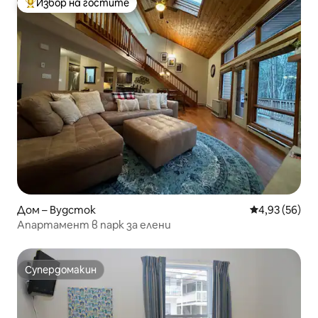
Избор на гостите
Най-популярен избор на гостите
Дом – Вудсток
Средна оценк
4,93 (56)
Апартамент в парк за елени
Супердомакин
Супердомакин