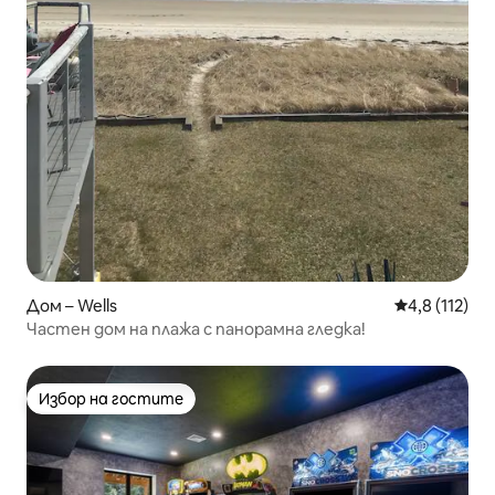
Дом – Wells
Средна оценк
4,8 (112)
Частен дом на плажа с панорамна гледка!
Избор на гостите
Избор на гостите