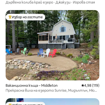
Дървена колиба край езеро · Джакузи · Игрова стая
Избор на гостите
Най-популярен избор на гостите
Ваканционна къща – Middleton
Средна оценка
4,98 (119)
Прекрасна вила на езерото Sunrise, Мидълтън, Ню
Хемпшир.