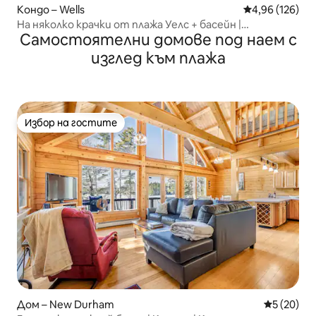
Кондо – Wells
Средна оценка
4,96 (126)
На няколко крачки от плажа Уелс + басейн |
Самостоятелни домове под наем с
Уединение край брега
изглед към плажа
Избор на гостите
Избор на гостите
Дом – New Durham
Средна оц
5 (20)