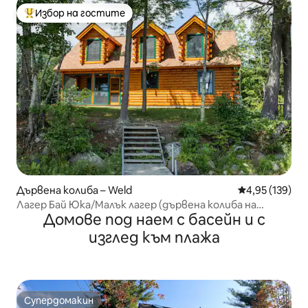
Избор на гостите
Най-популярен избор на гостите
Дървена колиба – Weld
Средна оценка
4,95 (139)
Лагер Бай Юка/Малък лагер (дървена колиба на
Домове под наем с басейн и с
езерото Уеб)
изглед към плажа
Супердомакин
Супердомакин