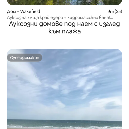
Дом – Wakefield
Средна оц
5 (25)
Луксозна къща край езеро + хидромасажна вана!
Луксозни домове под наем с изглед
Магия край водата в Ню Хемпшир
към плажа
Супердомакин
Супердомакин