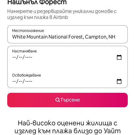
Нашънъл Форест
Намерете и резервирайте уникални домове с
изглед към плажа в Airbnb
Местоположение
Когато резултатите се покажат, използвайте клавишите 
Настаняване
Освобождаване
Търсене
Най-високо оценени жилища с
изглед към плажа близо до Уайт