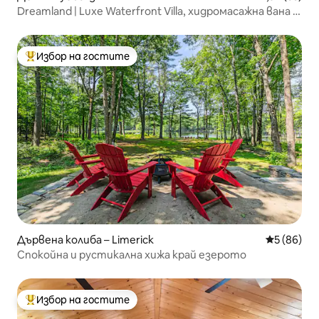
Dreamland | Luxe Waterfront Villa, хидромасажна вана +
сауна
Избор на гостите
Най-популярен избор на гостите
Дървена колиба – Limerick
Средна оц
5 (86)
Спокойна и рустикална хижа край езерото
Избор на гостите
Най-популярен избор на гостите