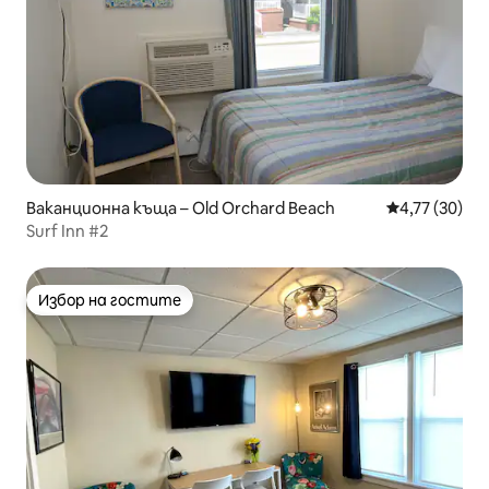
Ваканционна къща – Old Orchard Beach
Средна оценк
4,77 (30)
Surf Inn #2
Избор на гостите
Избор на гостите