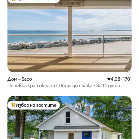
Най-популярен избор на гостите
Дом – Saco
Средна оценка
4,98 (170)
Почивка край океана • Пеша до плажа • За 14 души
Избор на гостите
Най-популярен избор на гостите