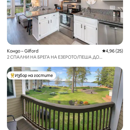
Кондо – Gilford
Средна оценк
4,96 (25)
2 СПАЛНИ НА БРЕГА НА ЕЗЕРОТО/ПЕША ДО
NH PAVILION/ПЛАЖ И ГЛЕДКИ
Избор на гостите
Най-популярен избор на гостите