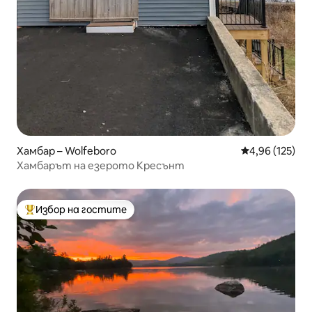
Хамбар – Wolfeboro
Средна оценка
4,96 (125)
Хамбарът на езерото Кресънт
Избор на гостите
Най-популярен избор на гостите