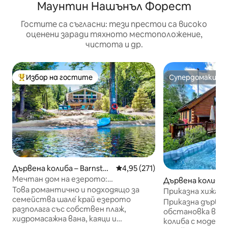
Маунтин Нашънъл Форест
Гостите са съгласни: тези престои са високо
оценени заради тяхното местоположение,
чистота и др.
Избор на гостите
Супердомакин
Най-популярен избор на гостите
Супердомакин
Дървена колиба – Barnstea
Средна оценка: 4,95 от 5, 27
4,95 (271)
d
Мечтан дом на езерото:
Дървена колиба –
хидромасажна вана, каяци и
Това романтично и подходящо за
Woods
Приказна хижа в
подходящ за деца
семейства шале́ край езерото
Колумбия, хидром
Приказна дървен
разполага със собствен плаж,
пътеки
обстановка в Хо
хидромасажна вана, каяци и
колиба с модерни