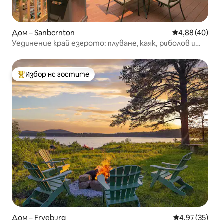
Дом – Sanbornton
Средна оценк
4,88 (40)
Уединение край езерото: плуване, каяк, риболов и
др.!
Избор на гостите
Най-популярен избор на гостите
Дом – Fryeburg
Средна оценк
4,97 (35)