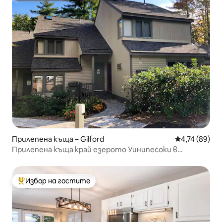
Прилепена къща – Gilford
Средна оценк
4,74 (89)
Прилепена къща край езерото Уинипесоки в
Самосет
Избор на гостите
Най-популярен избор на гостите