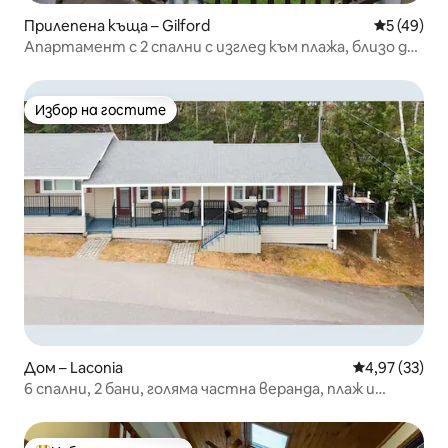
Прилепена къща – Gilford
Средна оц
5 (49)
Апартамент с 2 спални с изглед към плажа, близо до
NH Pavilion
Избор на гостите
Избор на гостите
Дом – Laconia
Средна оценк
4,97 (33)
6 спални, 2 бани, голяма частна веранда, плаж и
басейн