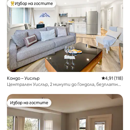
Избор на гостите
Най-популярен избор на гостите
Кондо – Уислър
Средна оценка
4,91 (118)
Централен Уислър, 2 минути до Гондола, безплатно
паркиране
Избор на гостите
Избор на гостите