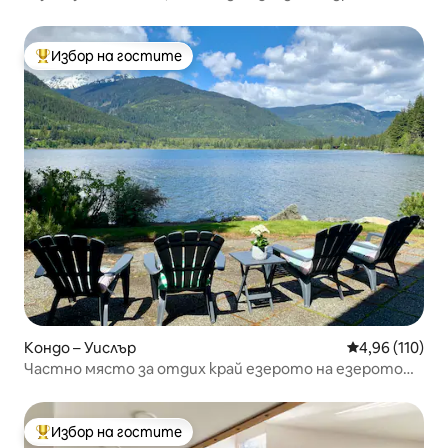
вана
Избор на гостите
Най-популярен избор на гостите
Кондо – Уислър
Средна оценка
4,96 (110)
Частно място за отдих край езерото на езерото
Алта
Избор на гостите
Най-популярен избор на гостите