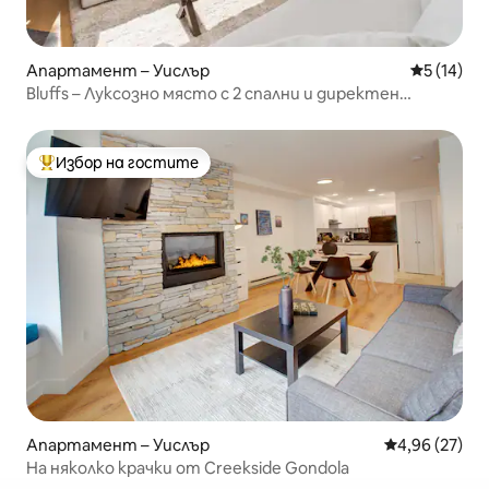
Апартамент – Уислър
Средна оц
5 (14)
Bluffs – Луксозно място с 2 спални и директен
достъп до ски пистите – Гледки!
Избор на гостите
Най-популярен избор на гостите
Апартамент – Уислър
Средна оценк
4,96 (27)
На няколко крачки от Creekside Gondola