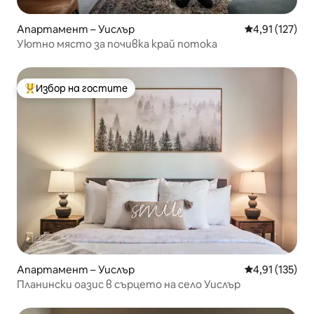
Апартамент – Уислър
Средна оценка
4,91 (127)
Уютно място за почивка край потока
Избор на гостите
Най-популярен избор на гостите
Апартамент – Уислър
Средна оценка
4,91 (135)
Планински оазис в сърцето на село Уислър