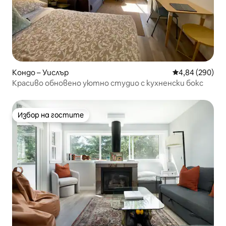
Кондо – Уислър
Средна оценка
4,84 (290)
Красиво обновено уютно студио с кухненски бокс
Избор на гостите
Избор на гостите