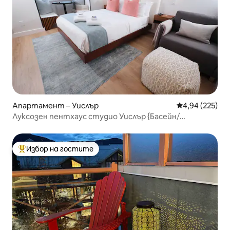
Апартамент – Уислър
Средна оценка
4,94 (225)
Луксозен пентхаус студио Уислър {Басейн/
Хидромасажна вана/Фитнес зала}
Избор на гостите
Най-популярен избор на гостите