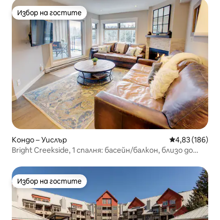
Избор на гостите
Избор на гостите
Кондо – Уислър
Средна оценка
4,83 (186)
Bright Creekside, 1 спалня: басейн/балкон, близо до
гондолата
Избор на гостите
Избор на гостите