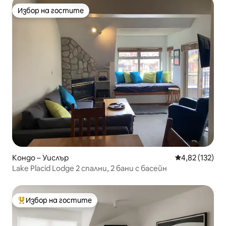
Избор на гостите
Избор на гостите
Кондо – Уислър
Средна оценка
4,82 (132)
Lake Placid Lodge 2 спални, 2 бани с басейн
Избор на гостите
Най-популярен избор на гостите