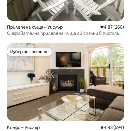
Прилепена къща – Уислър
Средна оценка
4,87 (260)
Очарователна прилепена къща с 2 спални в Уистлър
Вилидж.
Избор на гостите
Избор на гостите
Кондо – Уислър
Средна оценка
4,93 (594)