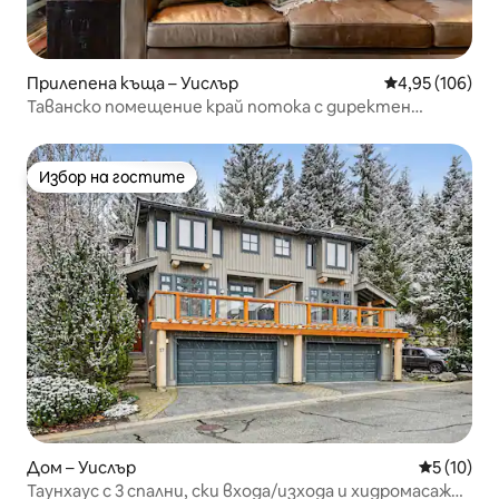
Прилепена къща – Уислър
Средна оценка
4,95 (106)
Таванско помещение край потока с директен
достъп до ски пистите
Избор на гостите
Избор на гостите
Дом – Уислър
Средна оц
5 (10)
Таунхаус с 3 спални, ски входа/изхода и хидромасажна