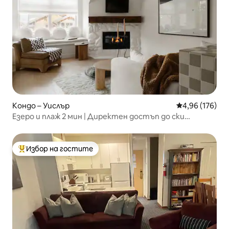
Кондо – Уислър
Средна оценка
4,96 (176)
Езеро и плаж 2 мин | Директен достъп до ски
пистите | Сауна + басейн
Избор на гостите
Най-популярен избор на гостите