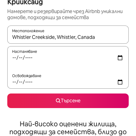
Крийксайд
Намерете и резервирайте чрез Airbnb уникални
домове, подходящи за семейства
Местоположение
Когато резултатите се покажат, използвайте клавишите 
Настаняване
Освобождаване
Търсене
Най-високо оценени жилища,
подходящи за семейства, близо до