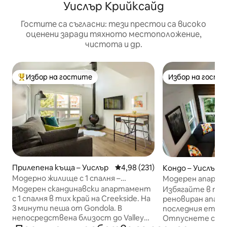
Уислър Крийксайд
Гостите са съгласни: тези престои са високо
оценени заради тяхното местоположение,
чистота и др.
Избор на гостите
Избор на гости
Най-популярен избор на гостите
Избор на гости
Прилепена къща – Уислър
Средна оценка: 4,98 от 5, 231
4,98 (231)
Кондо – Уислър
Модерно жилище с 1 спалня –
Модерен апартам
климатик, на минути от гондола,
потока с тераса
Модерен скандинавски апартамент
Избягайте в тоз
езера, пътеки
с 1 спалня в тих край на Creekside. На
реновиран апар
3 минути пеша от Gondola. В
последния етаж 
непосредствена близост до Valley
Отпуснете се на