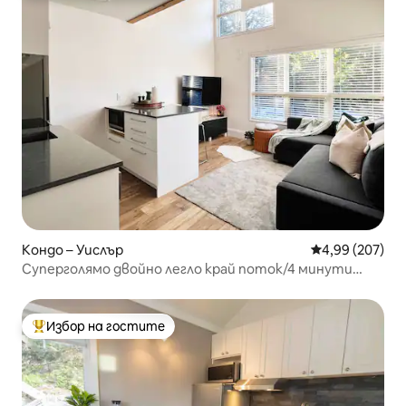
Кондо – Уислър
Средна оценка
4,99 (207)
Суперголямо двойно легло край поток/4 минути
пеша до лифта/Чисто и уютно
Избор на гостите
Най-популярен избор на гостите