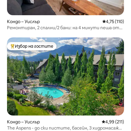
Кондо – Уислър
Средна оценка
4,75 (110)
Ремонтиран, 2 спални/2 бани: на 4 минути пеша от
ски лифтовете на Крийксайд
Избор на гостите
Най-популярен избор на гостите
Кондо – Уислър
Средна оценка
4,99 (211)
The Aspens - до ски пистите, басейн, 3 хидромасажни