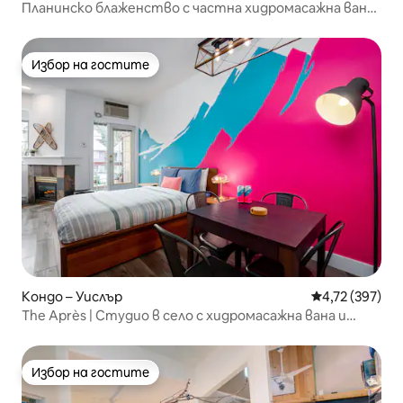
Планинско блаженство с частна хидромасажна вана
и безплатно паркиране
Избор на гостите
Избор на гостите
Кондо – Уислър
Средна оценка
4,72 (397)
The Après | Студио в село с хидромасажна вана и
изглед
Избор на гостите
Избор на гостите