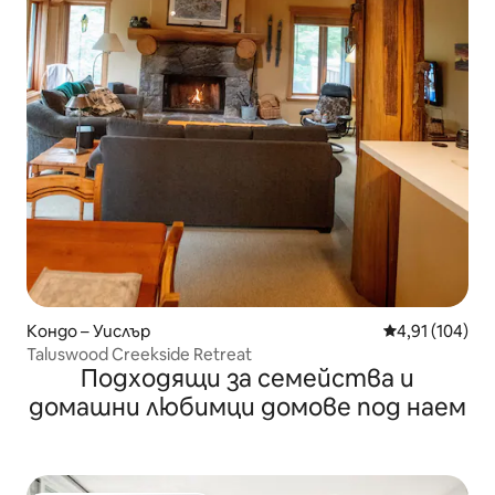
Кондо – Уислър
Средна оценка
4,91 (104)
Taluswood Creekside Retreat
Подходящи за семейства и
домашни любимци домове под наем