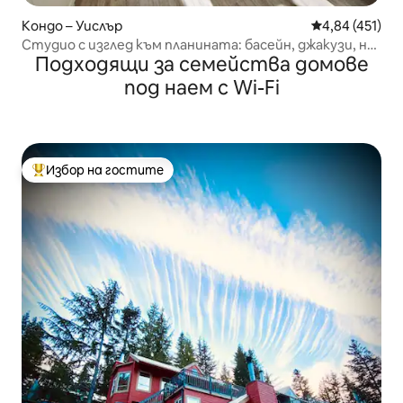
Кондо – Уислър
Средна оценка
4,84 (451)
Студио с изглед към планината: басейн, джакузи, на
Подходящи за семейства домове
пешеходно разстояние от планината и езерото!
под наем с Wi-Fi
Избор на гостите
Най-популярен избор на гостите