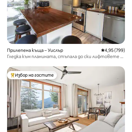
Прилепена къща – Уислър
Средна оценка
4,95 (799)
Гледка към планината, стъпала до ски лифтовете и
безплатен паркинг
Избор на гостите
Най-популярен избор на гостите