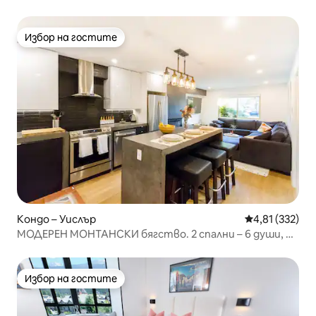
вани, фитнес зала
Избор на гостите
Избор на гостите
Кондо – Уислър
Средна оценка
4,81 (332)
МОДЕРЕН МОНТАНСКИ бягство. 2 спални – 6 души, на
няколко крачки от ски лифтовете
Избор на гостите
Избор на гостите