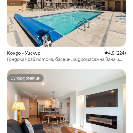
Кондо – Уислър
Средна оценк
4,9 (224)
Гондола край потока, басейн, хидромасажна вана и
безплатен паркинг!
Супердомакин
Супердомакин