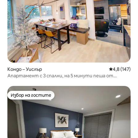
Кондо – Уислър
Средна оценк
4,8 (147)
Апартамент с 3 спални, на 5 минути пеша от
Creekside gondola
Избор на гостите
Избор на гостите