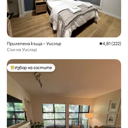
Прилепена къща – Уислър
Средна оценка
4,81 (222)
Сън на Уислър
Избор на гостите
Най-популярен избор на гостите