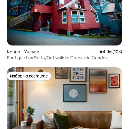
Кондо – Уислър
Средна оценка
4,96 (103)
Boutique Lux Ski-In/Out walk to Creekside Gondola
Избор на гостите
Избор на гостите