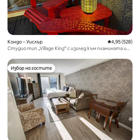
Кондо – Уислър
Средна оценка
4,95 (528)
Студио тип „Village King“ с изглед към планината и
хидромасажна вана + SR
Избор на гостите
Избор на гостите