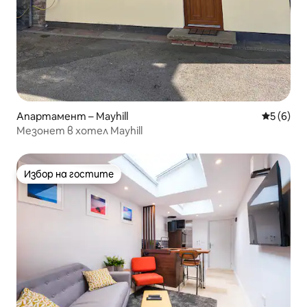
Апартамент – Mayhill
Средна о
5 (6)
Мезонет в хотел Mayhill
Избор на гостите
Избор на гостите