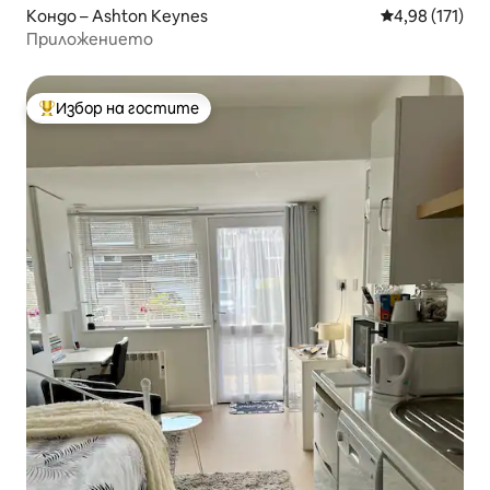
Кондо – Ashton Keynes
Средна оценка
4,98 (171)
Приложението
Избор на гостите
Най-популярен избор на гостите