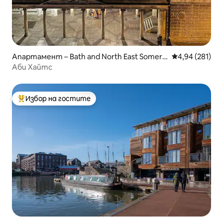
Апартамент – Bath and North East Somers
Средна оценка
4,94 (281)
et
Аби Хайтс
Избор на гостите
Най-популярен избор на гостите