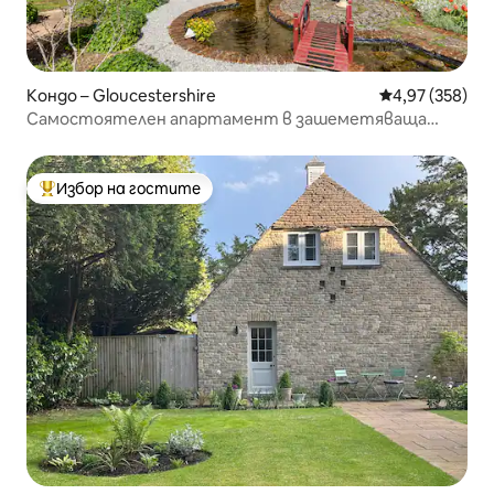
Кондо – Gloucestershire
Средна оценка
4,97 (358)
Самостоятелен апартамент в зашеметяваща
историческа къща
Избор на гостите
Най-популярен избор на гостите