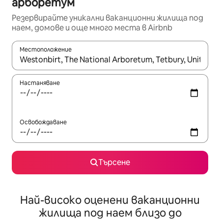
арборетум
Резервирайте уникални ваканционни жилища под
наем, домове и още много места в Airbnb
Местоположение
Когато резултатите се покажат, използвайте клавишите 
Настаняване
Освобождаване
Търсене
Най-високо оценени ваканционни
жилища под наем близо до