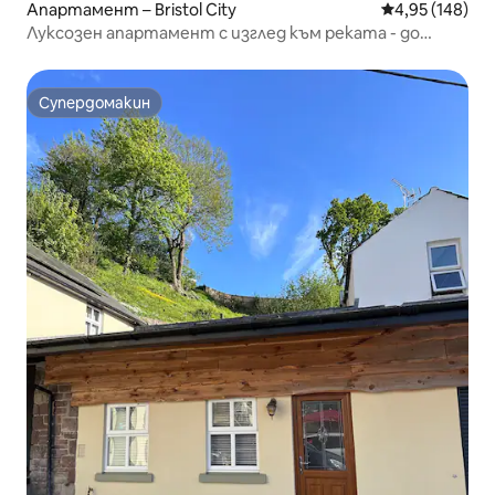
Апартамент – Bristol City
Средна оценка
4,95 (148)
Луксозен апартамент с изглед към реката - до
пристанището и кафенетата
Супердомакин
Супердомакин