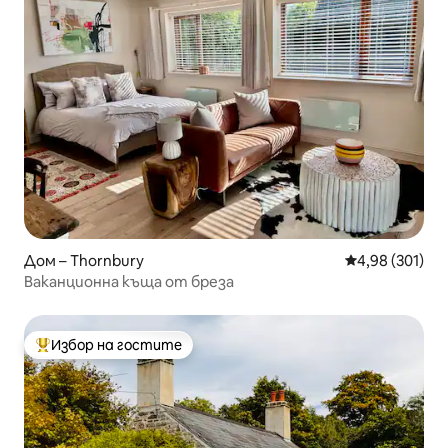
Дом – Thornbury
Средна оценка
4,98 (301)
Ваканционна къща от бреза
Избор на гостите
Най-популярен избор на гостите