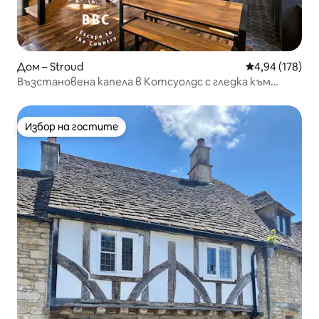
Дом – Stroud
Средна оценка
4,94 (178)
Възстановена капела в Котсуолдс с гледка към
долината, която спира дъха
Избор на гостите
Избор на гостите