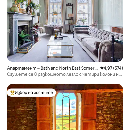
Апартамент – Bath and North East Somers
Средна оценка
4,97 (574)
et
Сгушете се в разкошното легло с четири колони на
тераса в георгиански стил
Избор на гостите
Най-популярен избор на гостите