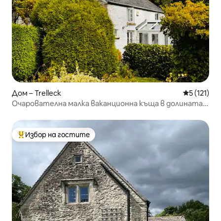
Дом – Trelleck
Средна оце
5 (121)
Очарователна малка ваканционна къща в долината
Уай
Избор на гостите
Най-популярен избор на гостите