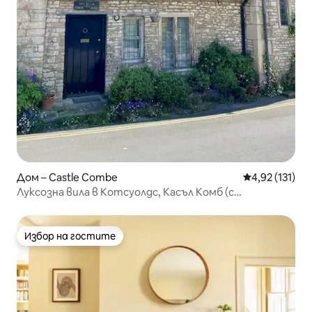
Дом – Castle Combe
Средна оценка
4,92 (131)
Луксозна вила в Котсуолдс, Касъл Комб (с
възможност за хидромасажна вана)
Избор на гостите
Избор на гостите