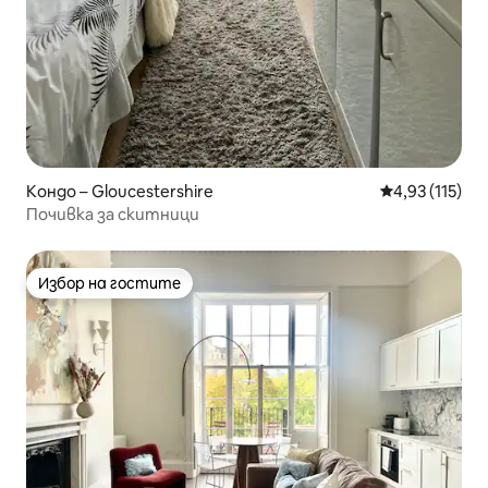
Кондо – Gloucestershire
Средна оценка
4,93 (115)
Почивка за скитници
Избор на гостите
Избор на гостите