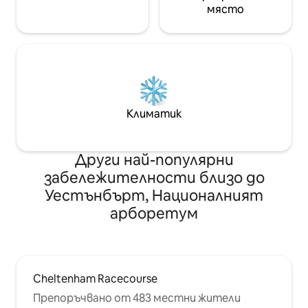
място
Климатик
Други най-популярни
забележителности близо до
Уестънбърт, Националният
арборетум
Cheltenham Racecourse
Препоръчвано от 483 местни жители