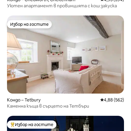
Уютен апартамент в провинцията с кош закуска
Избор на гостите
Избор на гостите
Кондо – Tetbury
Средна оценка
4,88 (562)
Каменна къща в сърцето на Тетбъри
Избор на гостите
Най-популярен избор на гостите