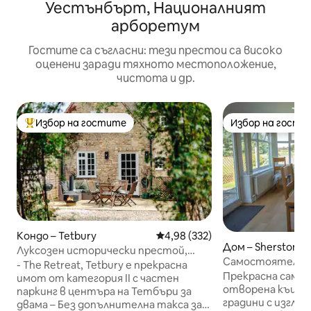
Уестънбърт, Националният
арборетум
Гостите са съгласни: тези престои са високо
оценени заради тяхното местоположение,
чистота и др.
Избор на гостите
Избор на гости
Най-популярен избор на гостите
Избор на гости
Кондо – Tetbury
Средна оценка: 4,98 от 5, 332
4,98 (332)
Дом – Sherston
Луксозен исторически престой,
Самостоятелна 
подходящ за кучета, паркинг и
- The Retreat, Tetbury е прекрасна
Шърстън в Кот
Прекрасна само
градина
имот от категория II с частен
отворена къща, 
паркинг в центъра на Тетбъри за
градини с изгле
двама – Без допълнителна такса за