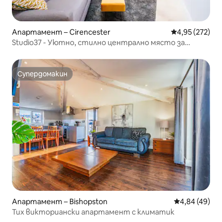
Апартамент – Cirencester
Средна оценка
4,95 (272)
Studio37 - Уютно, стилно централно място за
отдих
Супердомакин
Супердомакин
Апартамент – Bishopston
Средна оценк
4,84 (49)
Тих викториански апартамент с климатик