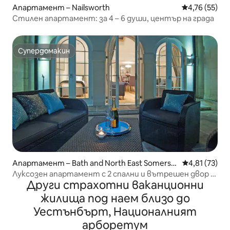
Апартамент – Nailsworth
Средна оценк
4,76 (55)
Стилен апартамент: за 4 – 6 души, център на града
Супердомакин
Супердомакин
Апартамент – Bath and North East Somerse
Средна оценк
4,81 (73)
t
Луксозен апартамент с 2 спални и вътрешен двор в
Други страхотни ваканционни
центъра на Бата
жилища под наем близо до
Уестънбърт, Националният
арборетум