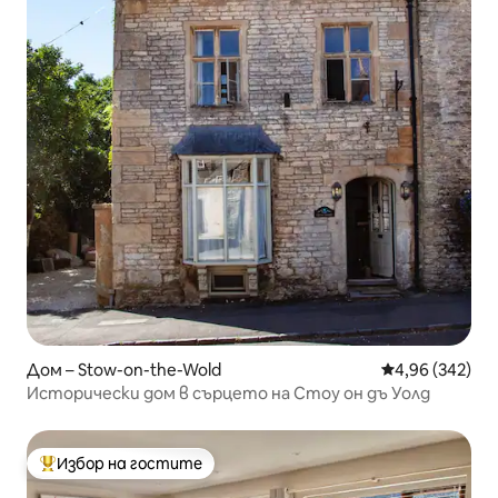
Дом – Stow-on-the-Wold
Средна оценка
4,96 (342)
Исторически дом в сърцето на Стоу он дъ Уолд
Избор на гостите
Най-популярен избор на гостите