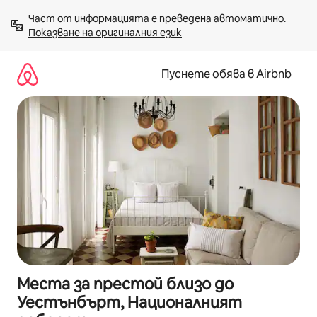
Пропускане
Част от информацията е преведена автоматично. 
към
Показване на оригиналния език
съдържанието
Пуснете обява в Airbnb
Места за престой близо до
Уестънбърт, Националният