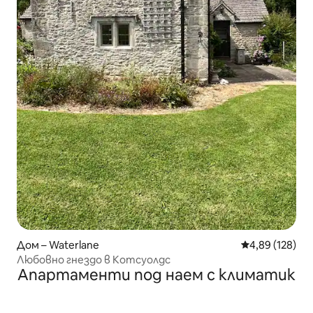
Дом – Waterlane
Средна оценка
4,89 (128)
Любовно гнездо в Котсуолдс
Апартаменти под наем с климатик