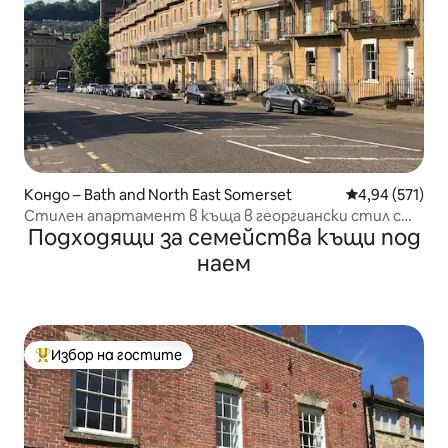
Кондо – Bath and North East Somerset
Средна оценка
4,94 (571)
Стилен апартамент в къща в георгиански стил с
Подходящи за семейства къщи под
безплатен паркинг
наем
Избор на гостите
Най-популярен избор на гостите