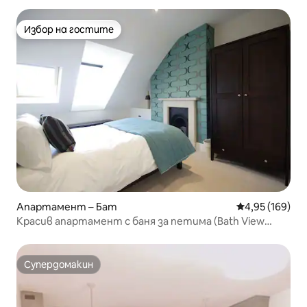
Избор на гостите
Избор на гостите
Апартамент – Бат
Средна оценка
4,95 (169)
Красив апартамент с баня за петима (Bath View
Four)
Супердомакин
Супердомакин