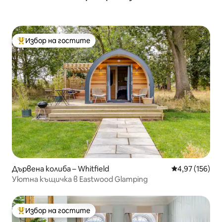
Избор на гостите
Най-популярен избор на гостите
Дървена колиба – Whitfield
Средна оценка
4,97 (156)
Уютна къщичка в Eastwood Glamping
Избор на гостите
Най-популярен избор на гостите