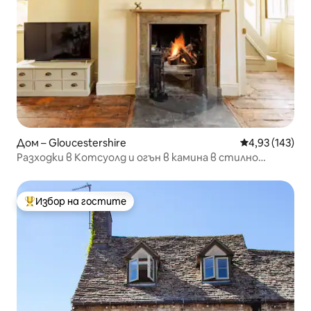
Дом – Gloucestershire
Средна оценка
4,93 (143)
Разходки в Котсуолд и огън в камина в стилно
обновено място
Избор на гостите
Най-популярен избор на гостите