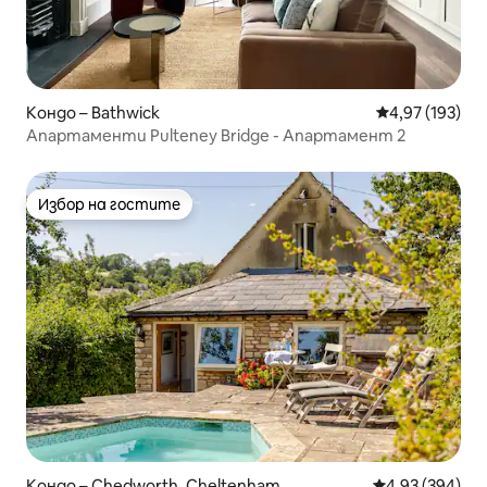
Кондо – Bathwick
Средна оценка
4,97 (193)
Апартаменти Pulteney Bridge - Апартамент 2
Избор на гостите
Избор на гостите
Кондо – Chedworth, Cheltenham
Средна оценка
4,93 (394)