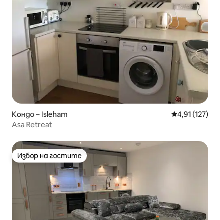
Кондо – Isleham
Средна оценка
4,91 (127)
Asa Retreat
Избор на гостите
Избор на гостите