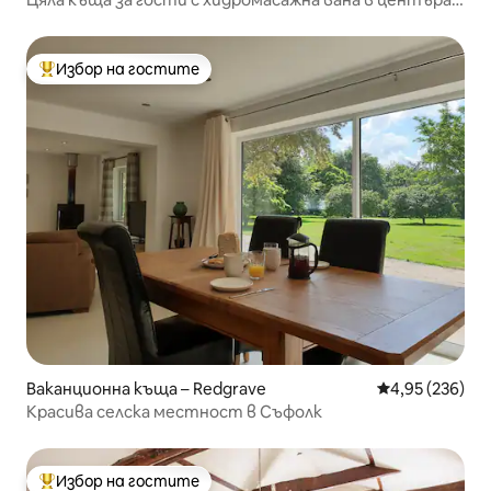
на Съфолк
Избор на гостите
Най-популярен избор на гостите
Ваканционна къща – Redgrave
Средна оценка
4,95 (236)
Красива селска местност в Съфолк
Избор на гостите
Най-популярен избор на гостите