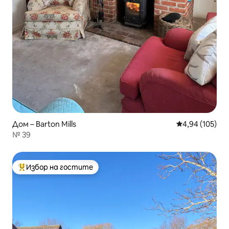
Дом – Barton Mills
Средна оценка
4,94 (105)
№ 39
Избор на гостите
Най-популярен избор на гостите