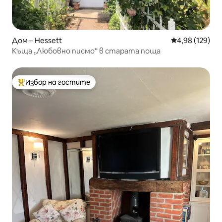
Дом – Hessett
Средна оценка
4,98 (129)
Къща „Любовно писмо“ в старата поща
Избор на гостите
Най-популярен избор на гостите