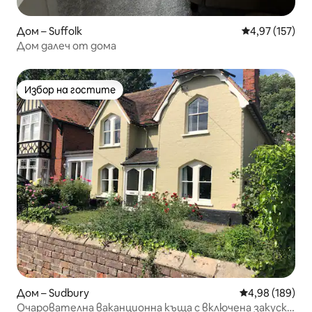
Дом – Suffolk
Средна оценка
4,97 (157)
Дом далеч от дома
Избор на гостите
Избор на гостите
Дом – Sudbury
Средна оценка
4,98 (189)
Очарователна ваканционна къща с включена закуска