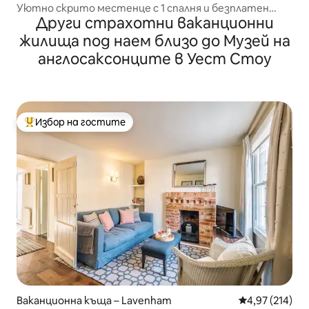
Уютно скрито местенце с 1 спалня и безплатен
Други страхотни ваканционни
паркинг
жилища под наем близо до Музей на
англосаксонците в Уест Стоу
Избор на гостите
Най-популярен избор на гостите
Ваканционна къща – Lavenham
Средна оценка
4,97 (214)