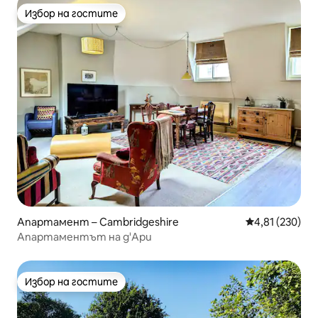
Избор на гостите
Избор на гостите
Апартамент – Cambridgeshire
Средна оценка
4,81 (230)
Апартаментът на д'Ари
Избор на гостите
Избор на гостите