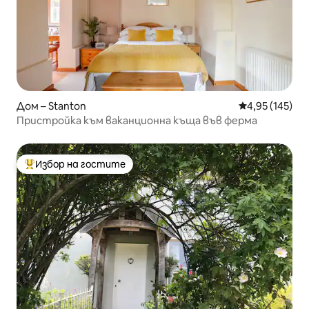
Дом – Stanton
Средна оценка
4,95 (145)
Пристройка към ваканционна къща във ферма
Избор на гостите
Най-популярен избор на гостите