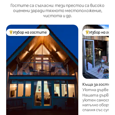
Гостите са съгласни: тези престои са високо
оценени заради тяхното местоположение,
чистота и др.
Избор на гостите
Избор на гос
Най-популярен избор на гостите
Най-популярен 
Къща за гости – 
nds
Уютна дървена к
електрическо з
Нашата дървена 
уютен самостоя
напълно оборудва
спалня със супер
легло, луксозен