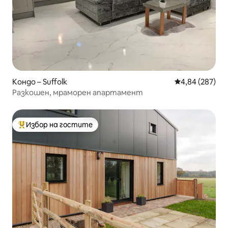
Кондо – Suffolk
Средна оценка
4,84 (287)
Разкошен, мраморен апартамент
Избор на гостите
Най-популярен избор на гостите