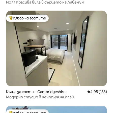
No77 Красива вила в сърцето на Лавенъм
Избор на гостите
Най-популярен избор на гостите
Къща за гости – Cambridgeshire
Средна оценка
4,95 (138)
Модерно студио в центъра на Илай
Избор на гостите