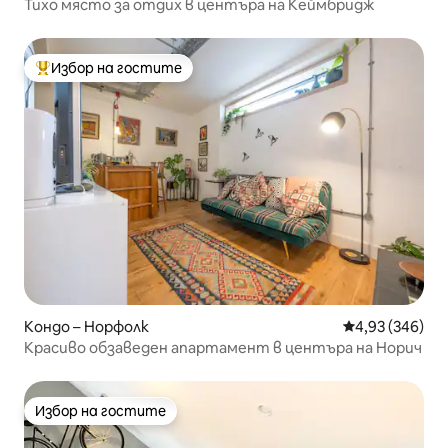
Тихо място за отдих в центъра на Кеймбридж
Избор на гостите
Най-популярен избор на гостите
Кондо – Норфолк
Средна оценка
4,93 (346)
Красиво обзаведен апартамент в центъра на Норич
Избор на гостите
Избор на гостите