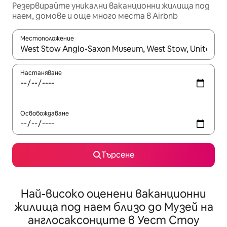
Резервирайте уникални ваканционни жилища под
наем, домове и още много места в Airbnb
Местоположение
Когато резултатите се покажат, използвайте клавишите 
Настаняване
Освобождаване
Търсене
Най-високо оценени ваканционни
жилища под наем близо до Музей на
англосаксонците в Уест Стоу