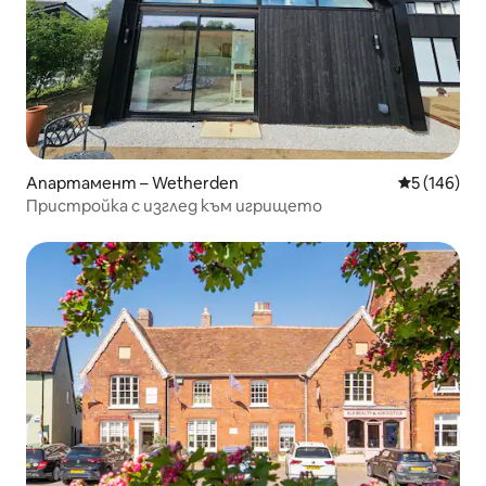
Апартамент – Wetherden
Средна оце
5 (146)
Пристройка с изглед към игрището