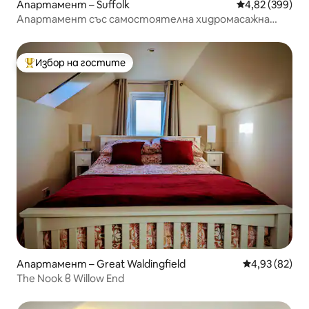
Апартамент – Suffolk
Средна оценка
4,82 (399)
Апартамент със самостоятелна хидромасажна
вана, балкон и паркинг
Избор на гостите
Най-популярен избор на гостите
Апартамент – Great Waldingfield
Средна оценк
4,93 (82)
The Nook в Willow End