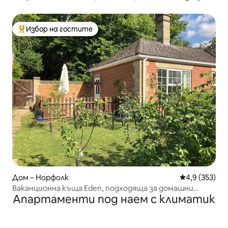
близо до Медоус и Парк
Избор на гостите
Най-популярен избор на гостите
Дом – Норфолк
Средна оценк
4,9 (353)
Ваканционна къща Eden, подходяща за домашни
Апартаменти под наем с климатик
любимци, за 2 възрастни и 2 деца