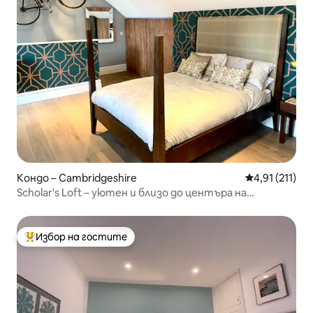
Кондо – Cambridgeshire
Средна оценк
4,91 (211)
Scholar's Loft – уютен и близо до центъра на
Кеймбридж
Избор на гостите
Най-популярен избор на гостите