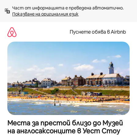
Пропускане
Част от информацията е преведена автоматично. 
към
Показване на оригиналния език
съдържанието
Пуснете обява в Airbnb
Места за престой близо до Музей
на англосаксонците в Уест Стоу