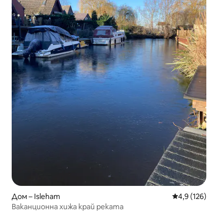
Дом – Isleham
Средна оценк
4,9 (126)
Ваканционна хижа край реката