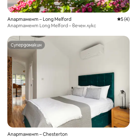
Апартамент – Long Melford
Средна о
5 (4)
Апартамент Long Melford – вечен лукс
Супердомакин
Супердомакин
Апартамент – Chesterton