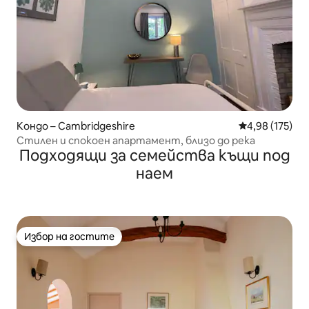
Кондо – Cambridgeshire
Средна оценка
4,98 (175)
Стилен и спокоен апартамент, близо до река
Подходящи за семейства къщи под
наем
Избор на гостите
Избор на гостите