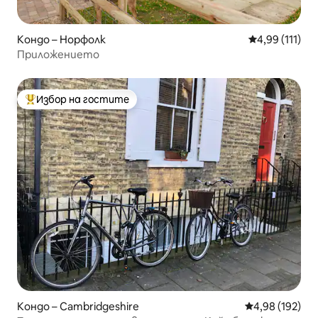
Кондо – Норфолк
Средна оценка
4,99 (111)
Приложението
Избор на гостите
Най-популярен избор на гостите
Кондо – Cambridgeshire
Средна оценка
4,98 (192)