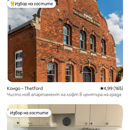
Избор на гостите
Най-популярен избор на гостите
Кондо – Thetford
Средна оценка
4,99 (165)
Чисто нов апартамент на лофт в центъра на града
Избор на гостите
Избор на гостите