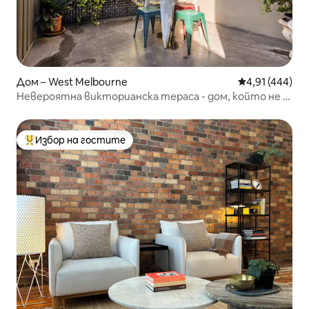
Дом – West Melbourne
Средна оценка
4,91 (444)
Невероятна викторианска тераса - дом, който не е
небостъргач!
Избор на гостите
Най-популярен избор на гостите