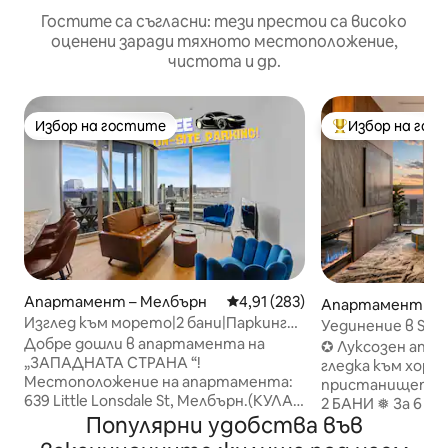
Гостите са съгласни: тези престои са високо
оценени заради тяхното местоположение,
чистота и др.
Избор на гостите
Избор на гос
Избор на гостите
Най-популярен 
Апартамент – Мелбърн
Средна оценка: 4,91 от 5, 283
4,91 (283)
Апартамент – 
Изглед към морето|2 бани|Паркинг
Уединение в Skyli
на място, балкон, басейн (S34B)
Добре дошли в апартамента на
емблематични г
✪ Луксозен апар
„ЗАПАДНАТА СТРАНА “!
паркинг!
гледка към хори
Местоположение на апартамента:
пристанището! ✪ ❅ 3 СПАЛ
639 Little Lonsdale St, Мелбърн.(КУЛА
2 БАНИ ❅ За 6 ду
ДВЕ) Магазин за взимане на ключове:
Популярни удобства във
1 матрак Queen K
ул. „Спенсър“ № 3/200, Мелбърн (на 5
града и пристан