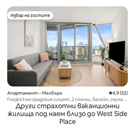
покрива | Изглед към океана
Избор на гостите
Избор на гостите
Апартамент – Мелбърн
Средна оцен
4,9 (52)
Гледка към градския силует, 2 спални, басейн, сауна и
Други страхотни ваканционни
фитнес зала
жилища под наем близо до West Side
Place