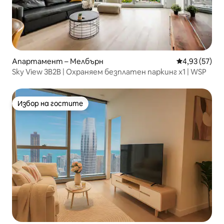
Апартамент – Мелбърн
Средна оценк
4,93 (57)
Sky View 3B2B | Охраняем безплатен паркинг x1 | WSP
Избор на гостите
Избор на гостите