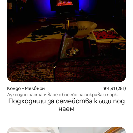
Кондо – Мелбърн
Средна оценка
4,91 (281)
Луксозно настаняване с басейн на покрива и парк.
Подходящи за семейства къщи под
наем