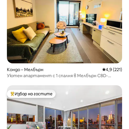
Кондо – Мелбърн
Средна оценк
4,9 (221)
Уютен апартамент с 1 спалня в Мелбърн CBD-
Southern Cross stn
Избор на гостите
Най-популярен избор на гостите