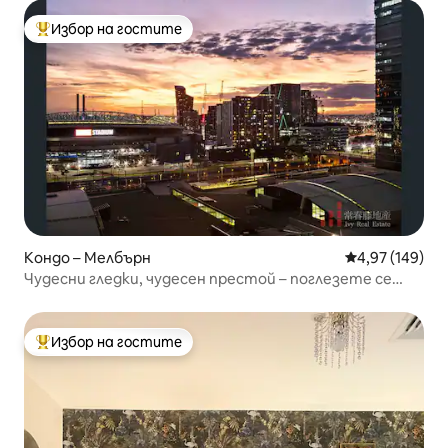
Избор на гостите
Най-популярен избор на гостите
Кондо – Мелбърн
Средна оценка
4,97 (149)
Чудесни гледки, чудесен престой – поглезете се
тук
Избор на гостите
Най-популярен избор на гостите