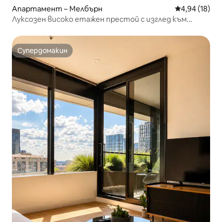
Апартамент – Мелбърн
Средна оценк
4,94 (18)
Луксозен високо етажен престой с изглед към
океана в WSP
Супердомакин
Супердомакин