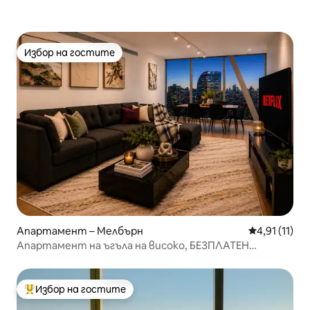
Избор на гостите
Избор на гостите
Апартамент – Мелбърн
Средна оцен
4,91 (11)
Апартамент на ъгъла на високо, БЕЗПЛАТЕН
паркинг, 39-ти етаж
Избор на гостите
Най-популярен избор на гостите