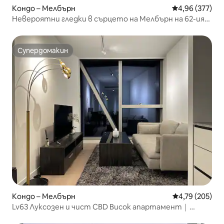
Кондо – Мелбърн
Средна оценка
4,96 (377)
Невероятни гледки в сърцето на Мелбърн на 62-ия
етаж
Супердомакин
Супердомакин
Кондо – Мелбърн
Средна оценка
4,79 (205)
Lv63 Луксозен и чист CBD Висок апартамент｜
Басейн｜Фитнес зала｜Сауна