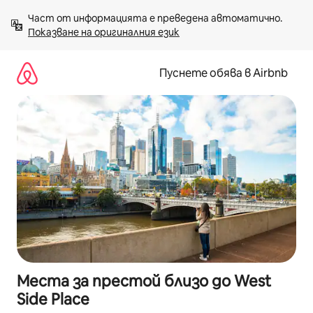
Пропускане
Част от информацията е преведена автоматично. 
към
Показване на оригиналния език
съдържанието
Пуснете обява в Airbnb
Места за престой близо до West
Side Place