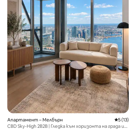
Апартамент – Мелбърн
Средна оц
5 (13)
CBD Sky-High 2B2B | Гледка към хоризонта на града и
океана