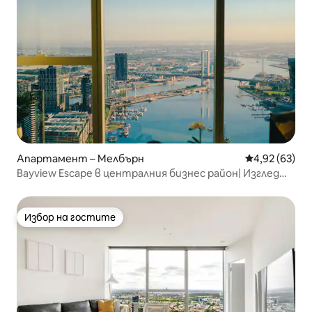
Апартамент – Мелбърн
Средна оценк
4,92 (63)
Bayview Escape в централния бизнес район| Изглед
към морето + басейн + фитнес зала
Избор на гостите
Избор на гостите