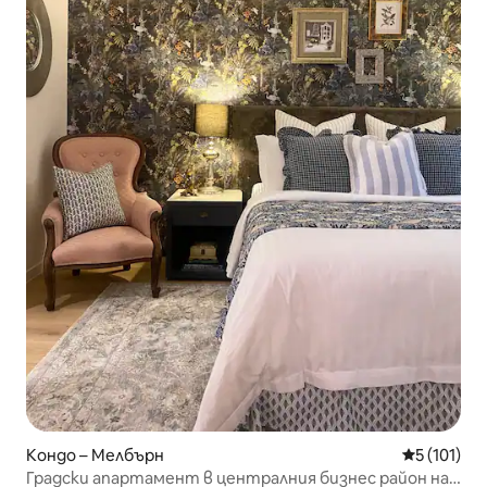
Кондо – Мелбърн
Средна оце
5 (101)
Градски апартамент в централния бизнес район на