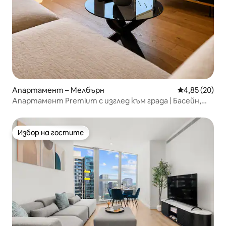
Апартамент – Мелбърн
Средна оценк
4,85 (20)
Апартамент Premium с изглед към града | Басейн,
сауна и фитнес зала
Избор на гостите
Избор на гостите