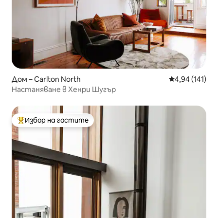
Дом – Carlton North
Средна оценка
4,94 (141)
Настаняване в Хенри Шугър
Избор на гостите
Най-популярен избор на гостите