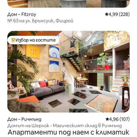
Дом – Fitzroy
Средна оценка
4,99 (228)
№ 63 на ул. Брънсуик, Фицрой
Избор на гостите
Най-популярен избор на гостите
Дом – Ричмънд
Средна оценка
4,96 (107)
Домът на Шерлок - Магическият склад в Ричмънд
Апартаменти под наем с климатик