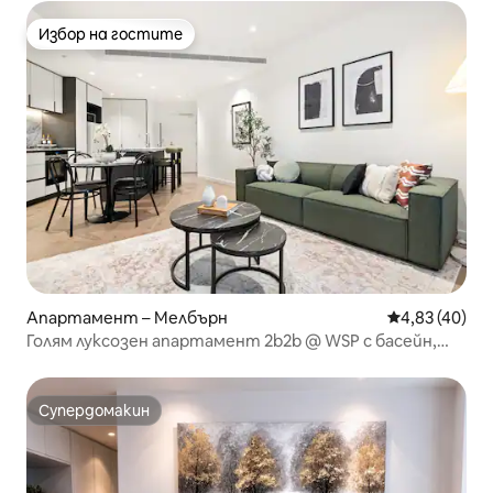
Избор на гостите
Избор на гостите
Апартамент – Мелбърн
Средна оценк
4,83 (40)
Голям луксозен апартамент 2b2b @ WSP с басейн,
фитнес и сауна
Супердомакин
Супердомакин