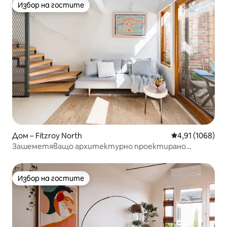
Избор на гостите
Избор на гостите
Дом – Fitzroy North
Средна оценка:
4,91 (1068)
Зашеметяващо архитектурно проектирано
студио
Избор на гостите
Избор на гостите