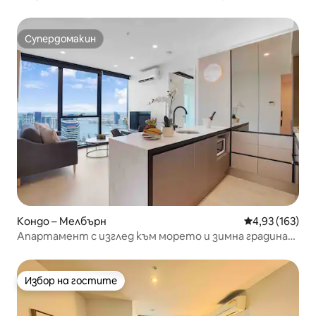
улица Колинс
Супердомакин
Супердомакин
Кондо – Мелбърн
Средна оценка
4,93 (163)
Апартамент с изглед към морето и зимна градина
2B2B в централния бизнес район
Избор на гостите
Избор на гостите