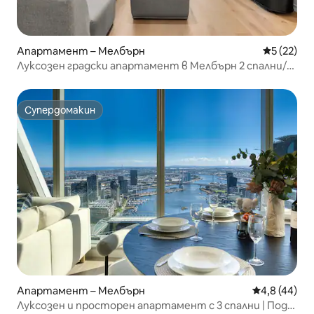
Апартамент – Мелбърн
Средна оц
5 (22)
Луксозен градски апартамент в Мелбърн 2 спални/
басейн, сауна и фитнес
Супердомакин
Супердомакин
Апартамент – Мелбърн
Средна оцен
4,8 (44)
Луксозен и просторен апартамент с 3 спални | Под