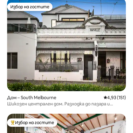
Избор на гостите
Избор на гостите
Дом – South Melbourne
Средна оценка
4,93 (151)
Шикозен централен дом. Разходка до пазара и
кафенетата
Избор на гостите
Най-популярен избор на гостите