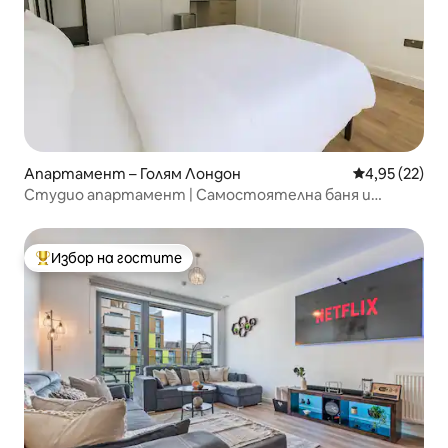
Апартамент – Голям Лондон
Средна оценк
4,95 (22)
Студио апартамент | Самостоятелна баня и
кухненски бокс NW10
Избор на гостите
Най-популярен избор на гостите