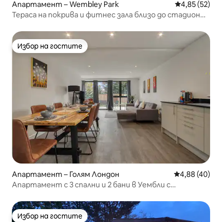
Апартамент – Wembley Park
Средна оценк
4,85 (52)
Тераса на покрива и фитнес зала близо до стадион
„Уембли“
Избор на гостите
Избор на гостите
Апартамент – Голям Лондон
Средна оценк
4,88 (40)
Апартамент с 3 спални и 2 бани в Уембли с
безплатно паркиране
Избор на гостите
Избор на гостите