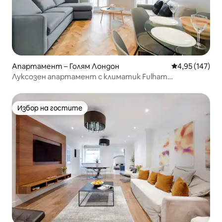
Апартамент – Голям Лондон
Средна оценка
4,95 (147)
Луксозен апартамент с климатик Fulham
(апартамент 2)
Избор на гостите
Избор на гостите