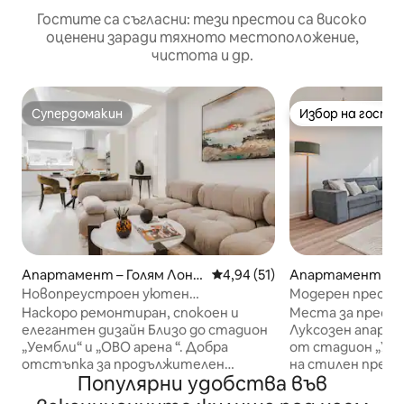
Гостите са съгласни: тези престои са високо
оценени заради тяхното местоположение,
чистота и др.
Супердомакин
Избор на гости
Супердомакин
Избор на гости
Апартамент – Голям Лонд
Средна оценка: 4,94 от 5, 51
4,94 (51)
Апартамент – Л
он
Новопреустроен уютен
Модерен престой
апартамент с 2 спални в Уембли
5 минути до стад
Наскоро ремонтиран, спокоен и
Места за престой
места
елегантен дизайн Близо до стадион
Луксозен апарта
„Уембли“ и „ОВО арена “. Добра
от стадион „Уембли“ Насл
отстъпка за продължителен
на стилен прест
Популярни удобства във
престой. Приземен етаж. Двете
апартамент, ко
единични легла в Rm 2 могат да
на 5 минути пеш