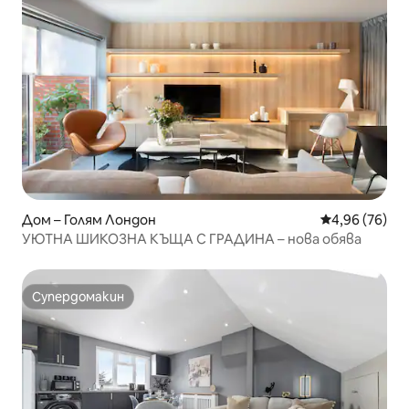
Дом – Голям Лондон
Средна оценк
4,96 (76)
УЮТНА ШИКОЗНА КЪЩА С ГРАДИНА – нова обява
Супердомакин
Супердомакин