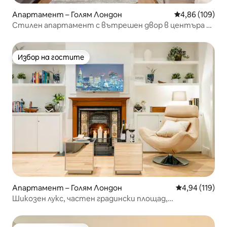
Апартамент – Голям Лондон
Средна оценка
4,86 (109)
Стилен апартамент с вътрешен двор в центъра на
Лондон
Избор на гостите
Избор на гостите
Апартамент – Голям Лондон
Средна оценка
4,94 (119)
Шикозен лукс, частен градински площад,
климатикматик и екстри