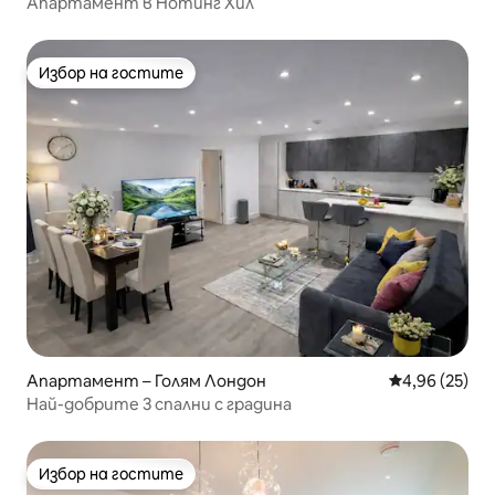
Апартамент в Нотинг Хил
Избор на гостите
Избор на гостите
Апартамент – Голям Лондон
Средна оценк
4,96 (25)
Най-добрите 3 спални с градина
Избор на гостите
Избор на гостите