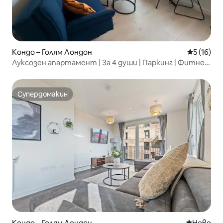
Кондо – Голям Лондон
Средна оц
5 (16)
Луксозен апартамент | За 4 души | Паркинг | Фитнес
зала | Работно пространство
Супердомакин
Супердомакин
Кондо – Голям Лондон
Ново мяс
Ново