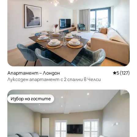
Апартамент – Лондон
Средна оце
5 (127)
Луксозен апартамент с 2 спални в Челси
Избор на гостите
Избор на гостите