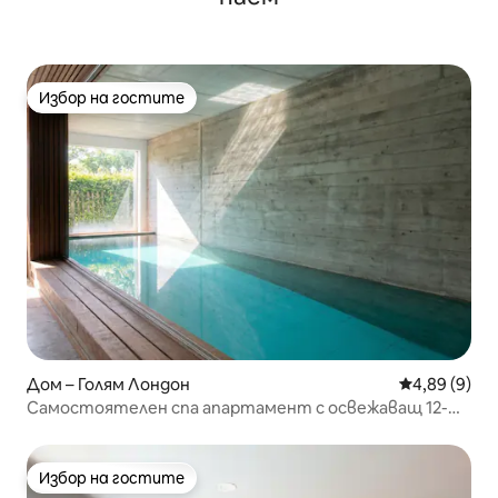
Избор на гостите
Избор на гостите
Дом – Голям Лондон
Средна оцен
4,89 (9)
Самостоятелен спа апартамент с освежаващ 12-
метров закрит басейн
Избор на гостите
Избор на гостите