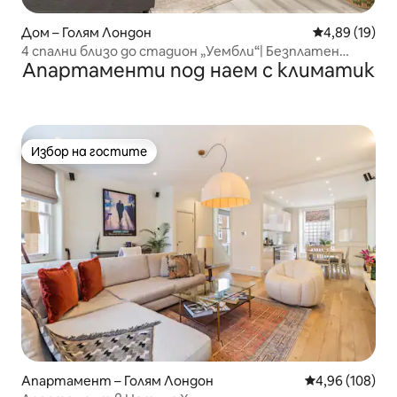
Дом – Голям Лондон
Средна оценк
4,89 (19)
4 спални близо до стадион „Уембли“| Безплатен
Апартаменти под наем с климатик
паркинг
Избор на гостите
Избор на гостите
Апартамент – Голям Лондон
Средна оценка
4,96 (108)