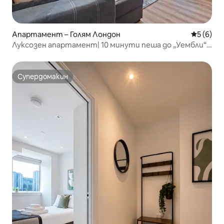
Апартамент – Голям Лондон
Средна о
5 (6)
Луксозен апартамент| 10 минути пеша до „Уембли“|
За 8 души
Супердомакин
Супердомакин