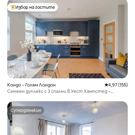
Избор на гостите
Най-популярен избор на гостите
Кондо – Голям Лондон
Средна оценка
4,97 (155)
Семеен дуплекс с 3 спални в Уест Хампстед •
3 метро линии
Супердомакин
Супердомакин