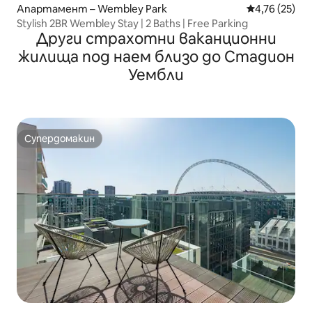
Апартамент – Wembley Park
Средна оценк
4,76 (25)
Stylish 2BR Wembley Stay | 2 Baths | Free Parking
Други страхотни ваканционни
жилища под наем близо до Стадион
Уембли
Супердомакин
Супердомакин