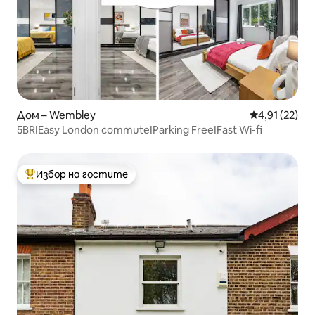
Дом – Wembley
Средна оценк
4,91 (22)
5BRIEasy London commuteIParking FreeIFast Wi-fi
Избор на гостите
Най-популярен избор на гостите