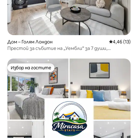
Дом – Голям Лондон
Средна оценк
4,46 (13)
Престой за събитие на „Уембли“ за 7 души,
безплатен Wi-Fi и паркинг
Избор на гостите
Избор на гостите