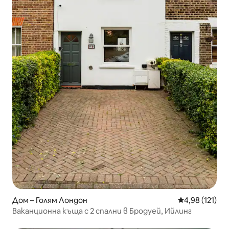
Дом – Голям Лондон
Средна оценка
4,98 (121)
Ваканционна къща с 2 спални в Бродуей, Ийлинг