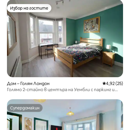
Избор на гостите
Избор на гостите
Дом – Голям Лондон
Средна оценк
4,92 (25)
Голямо 2-стайно в центъра на Уембли с паркинг и
гледка
Супердомакин
Супердомакин