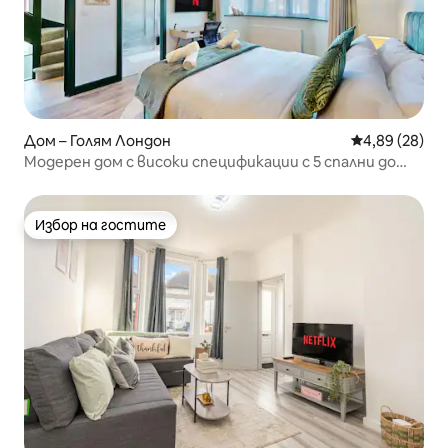
Дом – Голям Лондон
Средна оценк
4,89 (28)
Модерен дом с високи спецификации с 5 спални до
стадион „Уембли“.
Избор на гостите
Избор на гостите