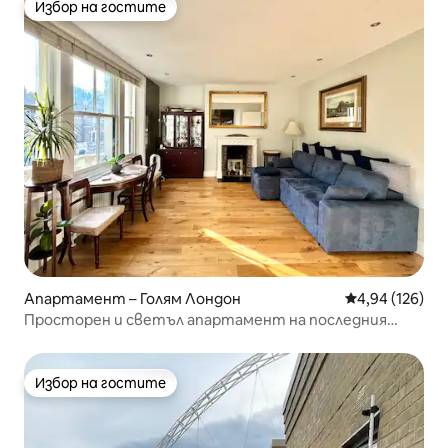
Избор на гостите
Избор на гостите
Апартамент – Голям Лондон
Средна оценка
4,94 (126)
Просторен и светъл апартамент на последния
етаж в Холанд Парк
Избор на гостите
Избор на гостите