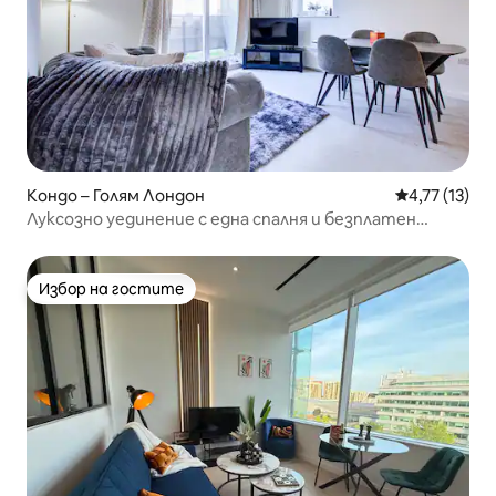
Кондо – Голям Лондон
Средна оценк
4,77 (13)
Луксозно уединение с една спалня и безплатен
паркинг в Уембли
Избор на гостите
Избор на гостите