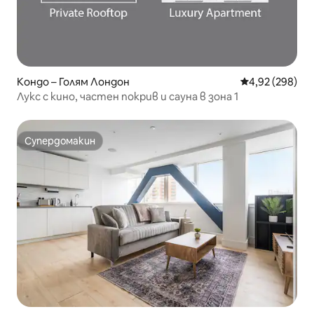
Кондо – Голям Лондон
Средна оценка
4,92 (298)
Лукс с кино, частен покрив и сауна в зона 1
Супердомакин
Супердомакин