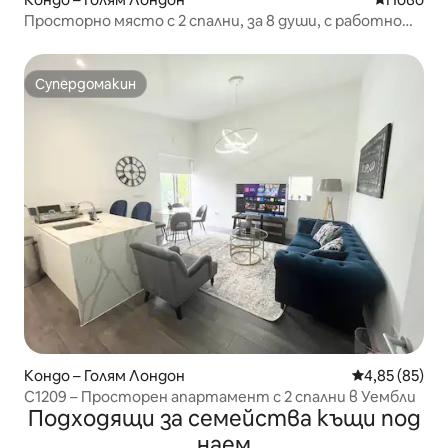
Просторно място с 2 спални, за 8 души, с работно
пространство, близо до „Уембли“
Супердомакин
Супердомакин
Кондо – Голям Лондон
Средна оценк
4,85 (85)
C1209 – Просторен апартамент с 2 спални в Уембли
Подходящи за семейства къщи под
наем