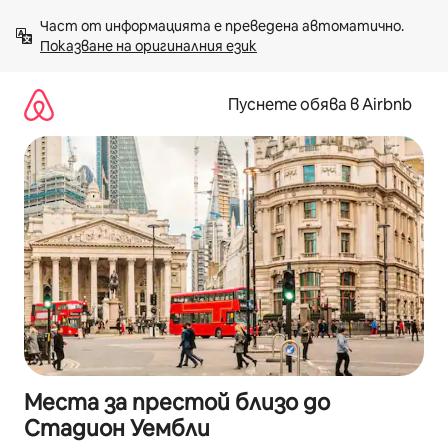
Пропускане
Част от информацията е преведена автоматично. 
към
Показване на оригиналния език
съдържанието
Пуснете обява в Airbnb
Места за престой близо до
Стадион Уембли