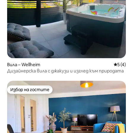
Вила – Wellheim
Средна о
5 (4)
Дизайнерска вила с джакузи и изглед към природата
Избор на гостите
Избор на гостите