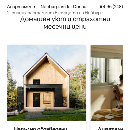
Апартамент – Neuburg an der Donau
Средна оценка
4,96 (248)
1-стаен апартамент в сърцето на Нойбург
Домашен уют и страхотни
месечни цени
Напълно обзаведени
Дигитални н