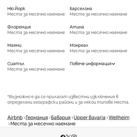
Ню Йорк
Барселона
Места за месечно наемане
Места за месечно наемане
Флоренция
Атина
Места за месечно наемане
Места за месечно наемане
Маями
Монреал
Места за месечно наемане
Места за месечно наемане
Сиатъл
Повече информация
Места за месечно наемане
*Възможно е да се прилагат известни изключения в
определени географски райони и за някои типове места.
Airbnb
Германия
Бавария
Upper Bavaria
Wellheim
Места за месечно наемане