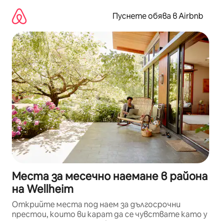
Пропускане
към
Пуснете обява в Airbnb
съдържанието
Места за месечно наемане в района
на Wellheim
Открийте места под наем за дългосрочни
престои, които ви карат да се чувствате като у