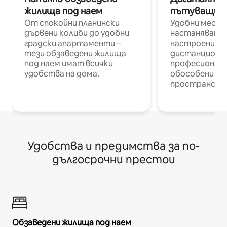
жилища под наем
пътуващи п
От спокойни планински
Удобни места
дървени колиби до удобни
настаняване 
градски апартаменти –
настроени и
тези обзаведени жилища
дистанционн
под наем имат всички
професионалис
удобства на дома.
обособени р
пространств
Удобства и предимства за по-
дългосрочни престои
Обзаведени жилища под наем