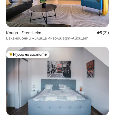
Кондо – Eitensheim
Средна оц
5 (21)
Ваканционни жилища Инголщадт-Айхщет
Избор на гостите
Най-популярен избор на гостите