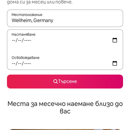
дома си за месец или повече.
Местоположение
Когато резултатите се покажат, използвайте клавишите 
Настаняване
Освобождаване
Търсене
Места за месечно наемане близо до
вас