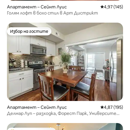
Апартамент – Сейнт Луис
Средна оценка
4,97 (145)
Голям лофт в бохо стил в Арт Дистрикт
Избор на гостите
Избор на гостите
Апартамент – Сейнт Луис
Средна оценка
4,87 (195)
Делмар Луп – разходка, Форест Парк, Университет
на Вашингтон, кафене и още!13