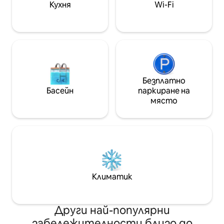
Кухня
Wi-Fi
тавана и няма врата. Прегледайте
снимките, за да се уверите, че
помещението отговаря на нуждите
ви.
Безплатно
Басейн
паркиране на
място
Климатик
Други най-популярни
забележителности близо до