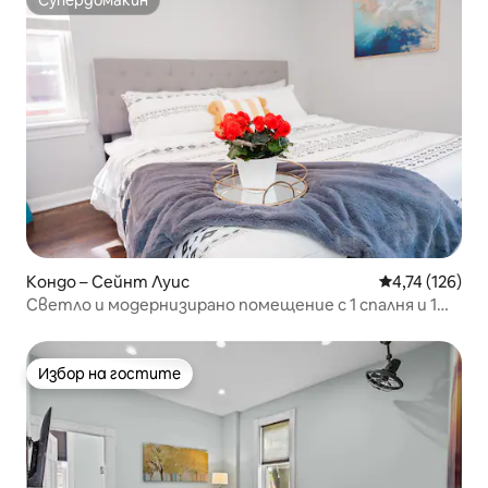
Супердомакин
Супердомакин
Кондо – Сейнт Луис
Средна оценка
4,74 (126)
Светло и модернизирано помещение с 1 спалня и 1
баня
Избор на гостите
Избор на гостите