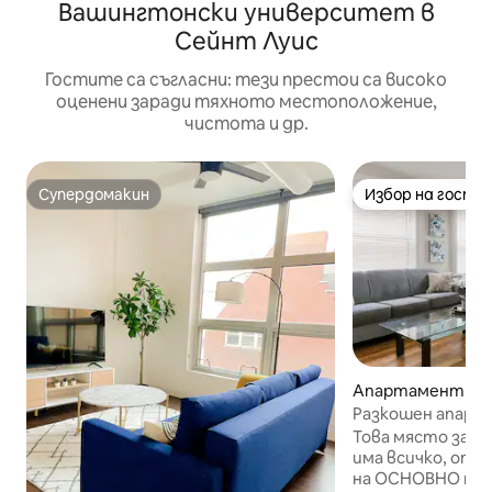
Вашингтонски университет в
Сейнт Луис
Гостите са съгласни: тези престои са високо
оценени заради тяхното местоположение,
чистота и др.
Супердомакин
Избор на гости
Супердомакин
Избор на гости
Апартамент – С
ис
Разкошен апарт
Сейнт Луис! Гур
Това място за о
има всичко, от 
на ОСНОВНО място! Наслад