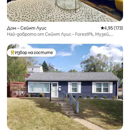
Дом – Сейнт Луис
Средна оценка
4,95 (173)
Най-доброто от Сейнт Луис – ForestPk, Музей,
зоопарк, SLU/WashU, Barnes
Избор на гостите
Най-популярен избор на гостите