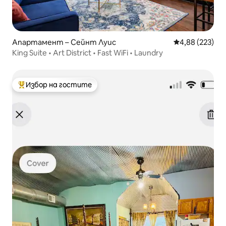
Апартамент – Сейнт Луис
Средна оценка
4,88 (223)
King Suite • Art District • Fast WiFi • Laundry
Избор на гостите
Най-популярен избор на гостите