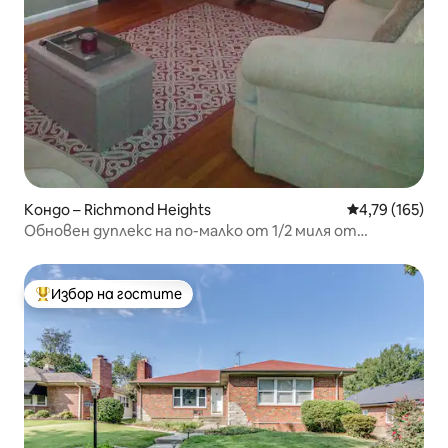
Кондо – Richmond Heights
Средна оценка
4,79 (165)
Обновен дуплекс на по-малко от 1/2 миля от
Клейтън.
Избор на гостите
Най-популярен избор на гостите