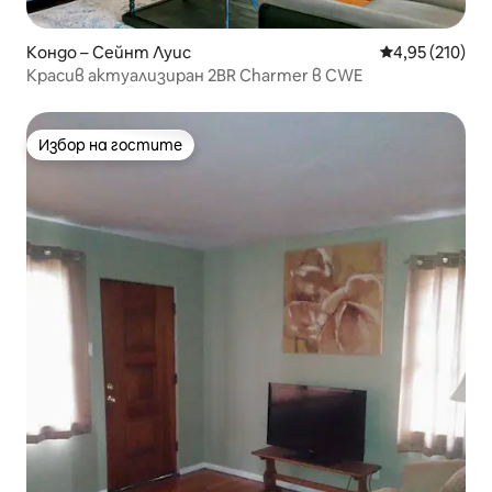
Кондо – Сейнт Луис
Средна оценка
4,95 (210)
Красив актуализиран 2BR Charmer в CWE
Избор на гостите
Избор на гостите