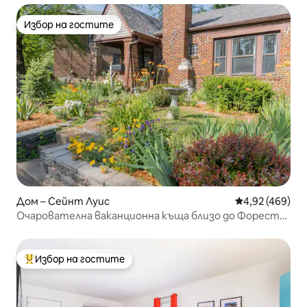
Избор на гостите
Избор на гостите
Дом – Сейнт Луис
Средна оценка
4,92 (469)
Очарователна ваканционна къща близо до Форест
Парк в тиха зона
Избор на гостите
Най-популярен избор на гостите