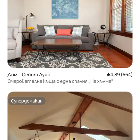
Дом – Сейнт Луис
Средна оценка
4,89 (664)
Очарователна къща с една спалня „На хълма“
Супердомакин
Супердомакин