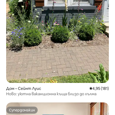
Дом – Сейнт Луис
Средна оценка
4,95 (181)
Ново: уютна ваканционна къща близо до хълма
Супердомакин
Супердомакин