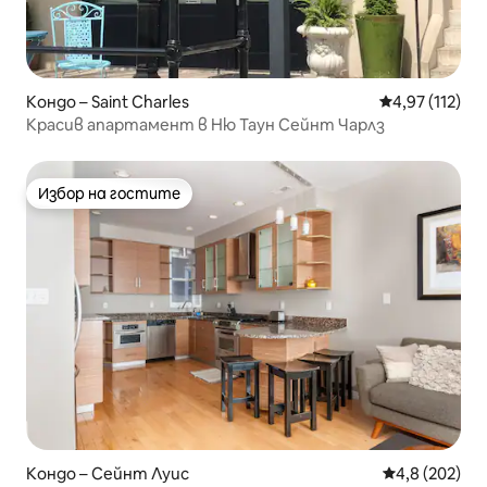
Кондо – Saint Charles
Средна оценка
4,97 (112)
Красив апартамент в Ню Таун Сейнт Чарлз
Избор на гостите
Избор на гостите
Кондо – Сейнт Луис
Средна оценк
4,8 (202)