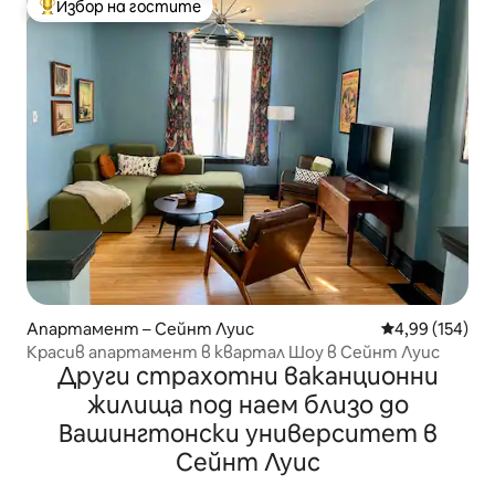
Избор на гостите
Най-популярен избор на гостите
Апартамент – Сейнт Луис
Средна оценка
4,99 (154)
Красив апартамент в квартал Шоу в Сейнт Луис
Други страхотни ваканционни
жилища под наем близо до
Вашингтонски университет в
Сейнт Луис