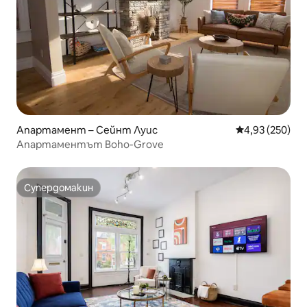
Апартамент – Сейнт Луис
Средна оценка
4,93 (250)
Апартаментът Boho-Grove
Супердомакин
Супердомакин