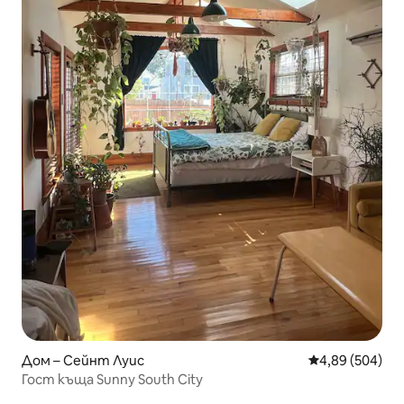
Дом – Сейнт Луис
Средна оценка
4,89 (504)
Гост къща Sunny South City