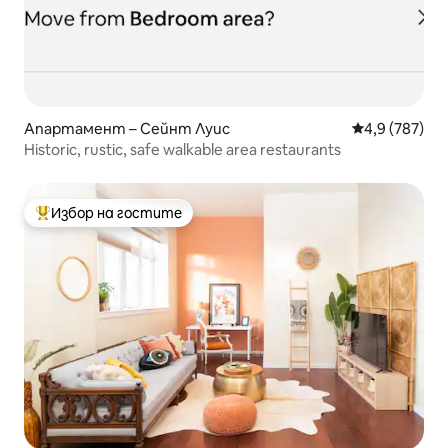
Апартамент – Сейнт Луис
Средна оценк
4,9 (787)
Historic, rustic, safe walkable area restaurants
Избор на гостите
Най-популярен избор на гостите