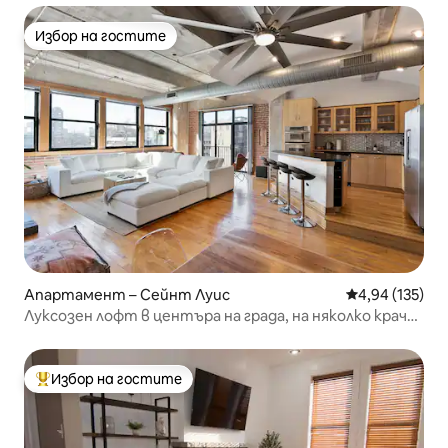
Избор на гостите
Избор на гостите
Апартамент – Сейнт Луис
Средна оценка
4,94 (135)
Луксозен лофт в центъра на града, на няколко крачки
от градския музей
Избор на гостите
Най-популярен избор на гостите