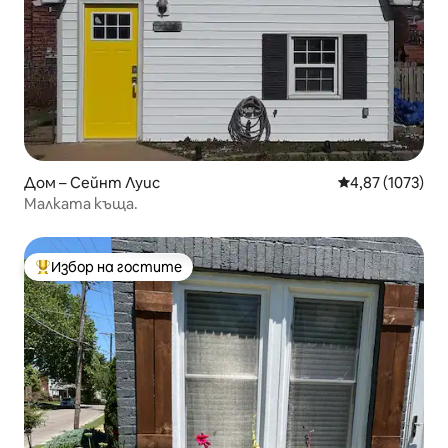
Дом – Сейнт Луис
Средна оценка:
4,87 (1073)
Малката къща.
Избор на гостите
Най-популярен избор на гостите