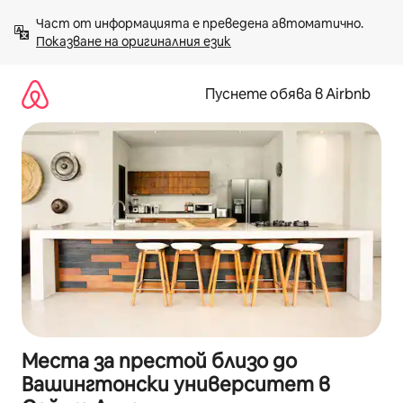
Пропускане
Част от информацията е преведена автоматично. 
към
Показване на оригиналния език
съдържанието
Пуснете обява в Airbnb
Места за престой близо до
Вашингтонски университет в