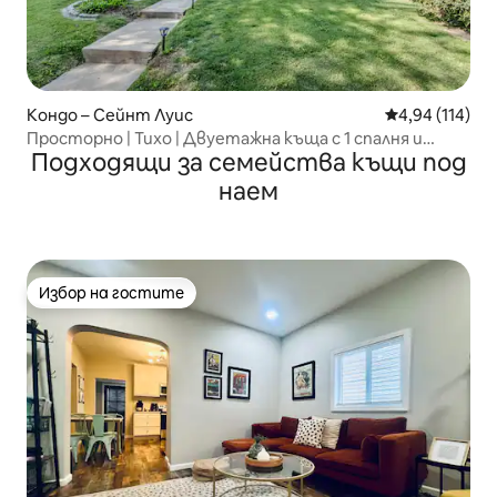
Кондо – Сейнт Луис
Средна оценка
4,94 (114)
Просторно | Тихо | Двуетажна къща с 1 спалня и
Подходящи за семейства къщи под
паркинг!
наем
Избор на гостите
Избор на гостите