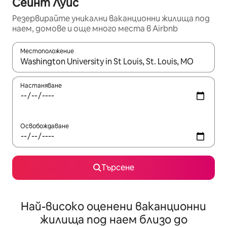
Сейнт Луис
Резервирайте уникални ваканционни жилища под
наем, домове и още много места в Airbnb
Местоположение
Когато резултатите се покажат, използвайте клавишите 
Настаняване
Освобождаване
Търсене
Най-високо оценени ваканционни
жилища под наем близо до