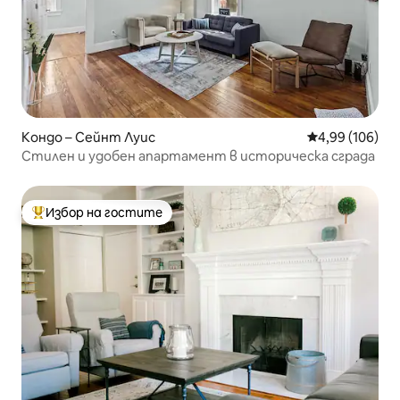
Кондо – Сейнт Луис
Средна оценка
4,99 (106)
Стилен и удобен апартамент в историческа сграда
Избор на гостите
Най-популярен избор на гостите