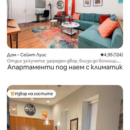
Дом – Сейнт Луис
Средна оценка
4,95 (124)
Отдих за кучета: заграден двор, близо до болници,
Апартаменти под наем с климатик
пералня
Избор на гостите
Най-популярен избор на гостите