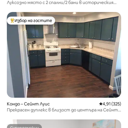
Луксозно място с 2 спални/2 бани в историческия
квартал CWE/1E M
Избор на гостите
Най-популярен избор на гостите
Кондо – Сейнт Луис
Средна оценка
4,91 (325)
Прекрасен дуплекс в близост до центъра на Сейнт
Луис