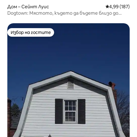
Дом – Сейнт Луис
Средна оценка
4,99 (187)
Dogtown: Мястото, където да бъдете близо до
зоологическата градина, Wash U, BJC
Избор на гостите
Избор на гостите