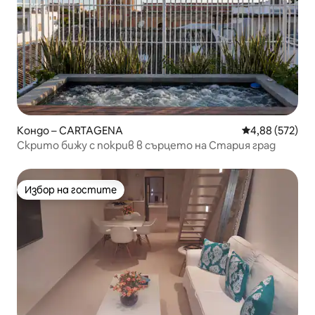
Кондо – CARTAGENA
Средна оценка
4,88 (572)
Скрито бижу с покрив в сърцето на Стария град
Избор на гостите
Избор на гостите