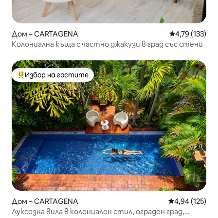
Дом – CARTAGENA
Средна оценка
4,79 (133)
Колониална къща с частно джакузи в град със стени
Избор на гостите
Най-популярен избор на гостите
Дом – CARTAGENA
Средна оценка
4,94 (125)
Луксозна вила в колониален стил, ограден град,