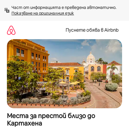
Пропускане
Част от информацията е преведена автоматично. 
към
Показване на оригиналния език
съдържанието
Пуснете обява в Airbnb
Места за престой близо до
Картахена