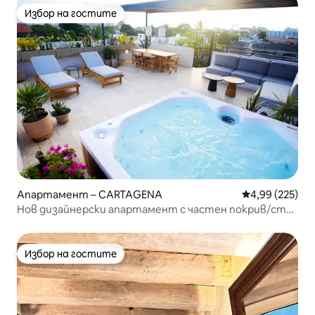
Избор на гостите
Избор на гостите
Апартамент – CARTAGENA
Средна оценка
4,99 (225)
Нов дизайнерски апартамент с частен покрив/стар
град
Избор на гостите
Избор на гостите