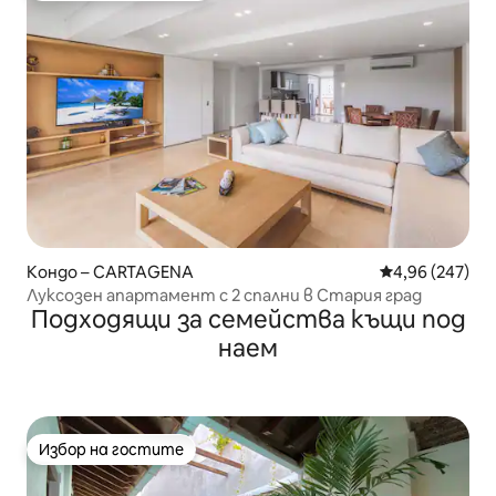
Кондо – CARTAGENA
Средна оценка
4,96 (247)
Луксозен апартамент с 2 спални в Стария град
Подходящи за семейства къщи под
наем
Избор на гостите
Избор на гостите