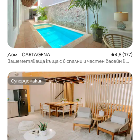
Дом – CARTAGENA
Средна оценк
4,8 (177)
Зашеметяваща къща с 6 спални и частен басейн в
Стария град
Супердомакин
Супердомакин