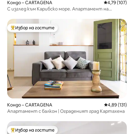
Кондо – CARTAGENA
Средна оценка
4,79 (107)
С изглед към Карибско море. Апартамент на
крепостната стена
Избор на гостите
Най-популярен избор на гостите
Кондо – CARTAGENA
Средна оценка
4,89 (131)
Апартамент с балкон | Ограденият град Картахена
Избор на гостите
Най-популярен избор на гостите