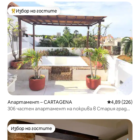
Избор на гостите
Най-популярен избор на гостите
Апартамент – CARTAGENA
Средна оценка
4,89 (226)
306 частен апартамент на покрива в Стария град
на Картахена
Избор на гостите
Избор на гостите