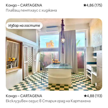
Кондо – CARTAGENA
Средна оценка
4,86 (175)
Плаващ пентхаус с хиджама
Избор на гостите
Избор на гостите
Кондо – CARTAGENA
Средна оценка
4,88 (113)
Ексклузивен оазис в Стария град на Картахена