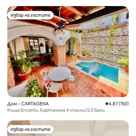
басейн, 15 гости
Избор на гостите
Избор на гостите
Дом – CARTAGENA
Средна оценка
4,87 (150)
Къща Encanto, Картахена 4 спални/2,5 бани
Избор на гостите
Избор на гостите