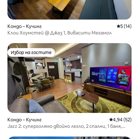
Кондо – Кучинг
Средна оц
5 (14)
Клои Хоумстей @ Джаз 1, Вивасити Мегамол
Избор на гостите
Избор на гостите
Кондо – Кучинг
Средна оценк
4,94 (52)
Jazz 2: суперголямо двойно легло, 2 спални, 1 баня,
пълна кухня, дезинфекцирано