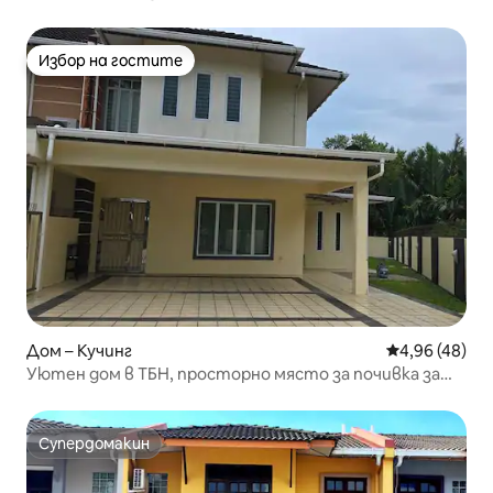
Избор на гостите
Избор на гостите
Дом – Кучинг
Средна оценк
4,96 (48)
Уютен дом в ТБН, просторно място за почивка за
семейства и групи
Супердомакин
Супердомакин