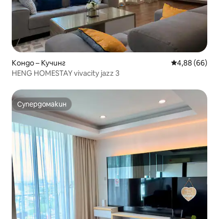
Кондо – Кучинг
Средна оценк
4,88 (66)
HENG HOMESTAY vivacity jazz 3
Супердомакин
Супердомакин