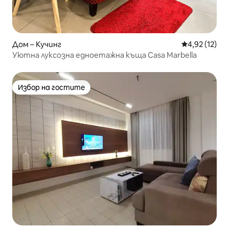
Дом – Кучинг
Средна оценк
4,92 (12)
Уютна луксозна едноетажна къща Casa Marbella
Избор на гостите
Избор на гостите