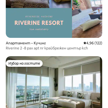
Апартамент – Кучинг
Средна оценка
4,96 (122)
Riverine 2 -8 pax apt nr крайбрежен център kch
Избор на гостите
Избор на гостите