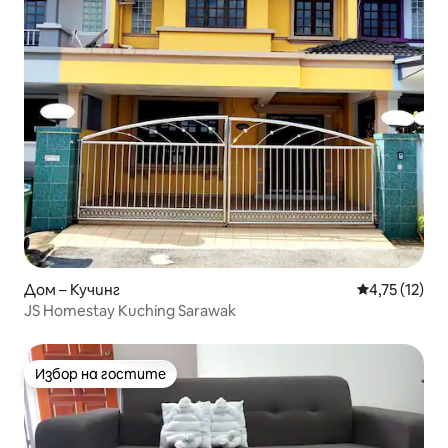
Дом – Кучинг
Средна оценк
4,75 (12)
JS Homestay Kuching Sarawak
Избор на гостите
Избор на гостите