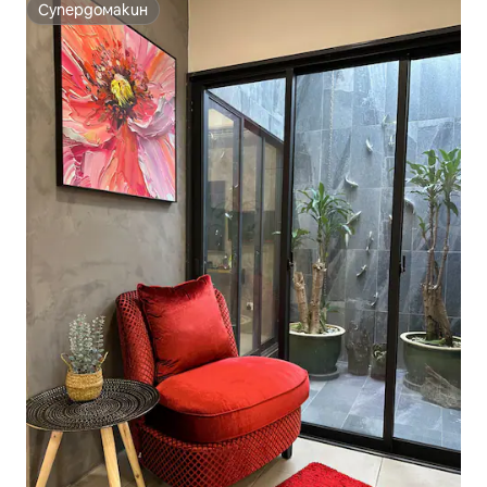
Супердомакин
Супердомакин