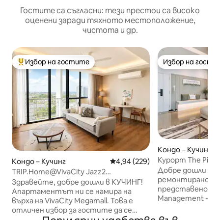
Гостите са съгласни: тези престои са високо
оценени заради тяхното местоположение,
чистота и др.
Избор на гостите
Избор на гости
Най-популярен избор на гостите
Избор на гости
Кондо – Кучинг
Курорт The Pines
Кондо – Кучинг
Средна оценка: 4,94 от 5, 229
4,94 (229)
Добре дошли в 
TRIP.Home@VivaCity Jazz2
ремонтирано по
Kuching#CityView 3Bdrm2BA
Здравейте, добре дошли в КУЧИНГ!
представено от
Апартаментът ни се намира на
Management - The
върха на VivaCity Megamall. Това е
Resort. Най - големият акцент на
отличен избор за гостите да се
нашето помещен
насладят на абсолютно удобство за