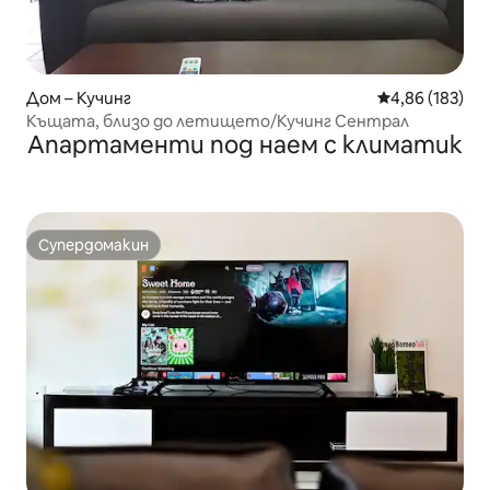
Дом – Кучинг
Средна оценка
4,86 (183)
Къщата, близо до летището/Кучинг Сентрал
Апартаменти под наем с климатик
Супердомакин
Супердомакин