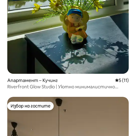
Апартамент – Кучинг
Средна оц
5 (11)
Riverfront Glow Studio | Уютно минималистично
място за престой
Избор на гостите
Избор на гостите