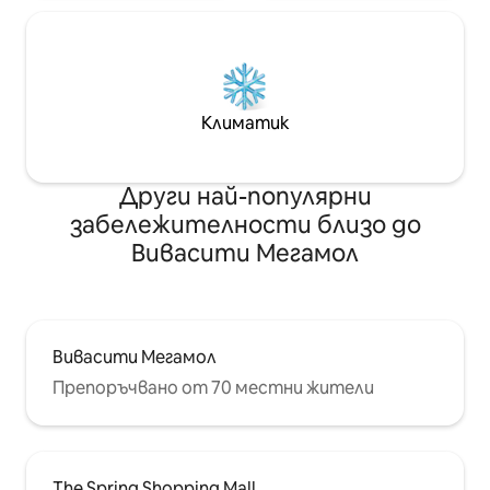
Климатик
Други най-популярни
забележителности близо до
Вивасити Мегамол
Вивасити Мегамол
Препоръчвано от 70 местни жители
The Spring Shopping Mall