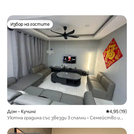
Избор на гостите
Избор на гостите
Дом – Кучинг
Средна оценк
4,95 (19)
Уютна градина със звезди 3 спални • Семейство и
двойка • Град