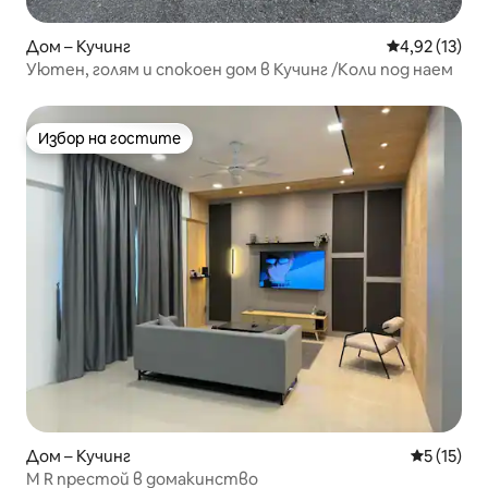
Дом – Кучинг
Средна оценк
4,92 (13)
Уютен, голям и спокоен дом в Кучинг /Коли под наем
Избор на гостите
Избор на гостите
Дом – Кучинг
Средна оц
5 (15)
M R престой в домакинство