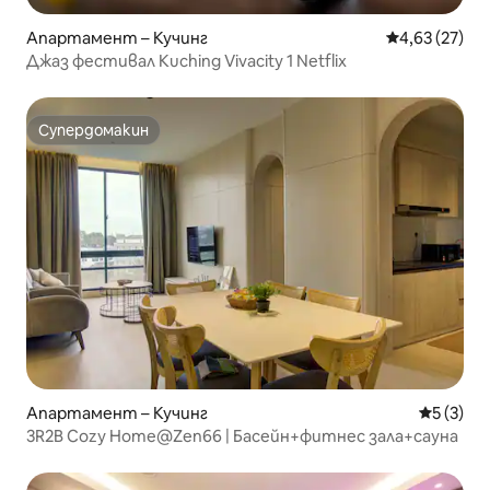
Апартамент – Кучинг
Средна оценк
4,63 (27)
Джаз фестивал Kuching Vivacity 1 Netflix
Супердомакин
Супердомакин
Апартамент – Кучинг
Средна о
5 (3)
3R2B Cozy Home@Zen66 | Басейн+фитнес зала+сауна