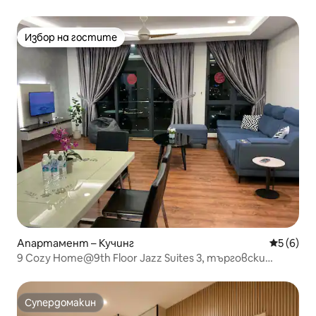
Избор на гостите
Избор на гостите
Апартамент – Кучинг
Средна о
5 (6)
9 Cozy Home@9th Floor Jazz Suites 3, търговски
център Vivacity
Супердомакин
Супердомакин