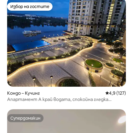
Избор на гостите
Избор на гостите
Кондо – Кучинг
Средна оценк
4,9 (127)
Апартамент А край водата, спокойна гледка
@Riverine Resort
Супердомакин
Супердомакин