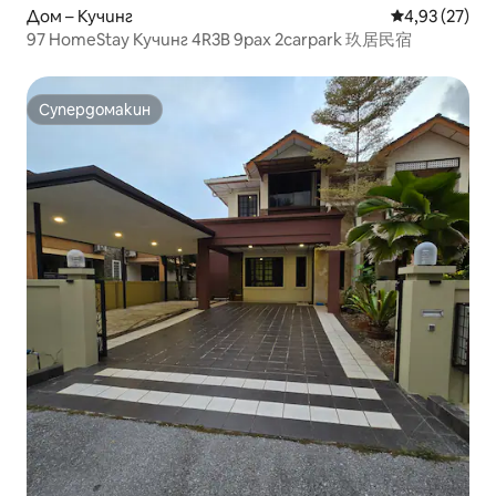
Дом – Кучинг
Средна оценк
4,93 (27)
97 HomeStay Кучинг 4R3B 9pax 2carpark 玖居民宿
Супердомакин
Супердомакин