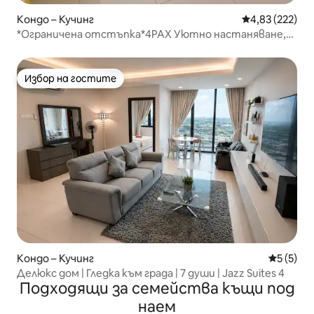
Кондо – Кучинг
Средна оценка
4,83 (222)
*Ограничена отстъпка*4PAX Уютно настаняване,
deLOFTS
Избор на гостите
Избор на гостите
Кондо – Кучинг
Средна о
5 (5)
Делюкс дом | Гледка към града | 7 души | Jazz Suites 4
Подходящи за семейства къщи под
наем