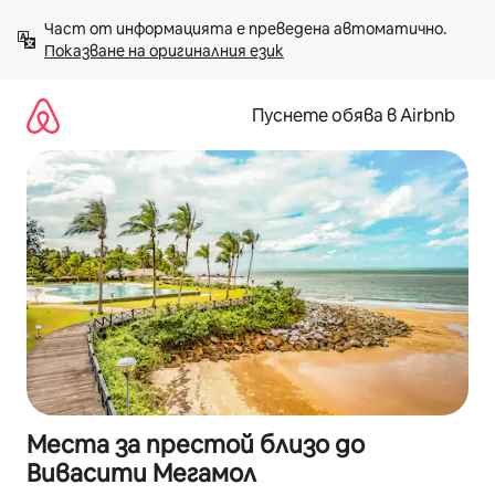
Пропускане
Част от информацията е преведена автоматично. 
към
Показване на оригиналния език
съдържанието
Пуснете обява в Airbnb
Места за престой близо до
Вивасити Мегамол