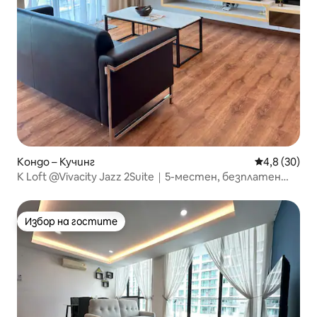
Кондо – Кучинг
Средна оцен
4,8 (30)
K Loft @Vivacity Jazz 2Suite｜5-местен, безплатен
паркинг, 10 етаж
Избор на гостите
Избор на гостите