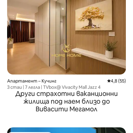
Апартамент – Кучинг
Средна оцен
4,8 (55)
3 стаи | 7 легла | TVbox@ Vivacity Mall Jazz 4
Други страхотни ваканционни
жилища под наем близо до
Вивасити Мегамол