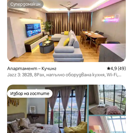
Супердомакин
Супердомакин
Апартамент – Кучинг
Средна оцен
4,9 (49)
Jazz 3: 3B2B, 8Pax, напълно оборудвана кухня, Wi-Fi,
дезинфекцирано
Избор на гостите
Избор на гостите