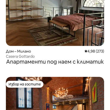
Дом – Милано
Средна оценка
4,98 (273)
Casera Gottardo
Апартаменти под наем с климатик
Избор на гостите
Избор на гостите