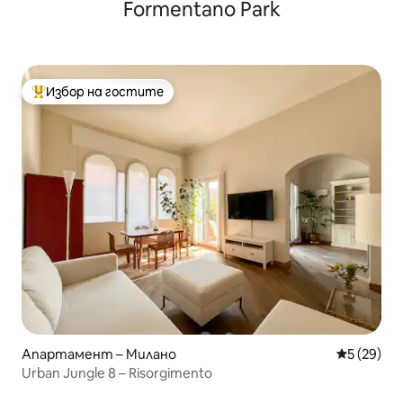
Formentano Park
Избор на гостите
Най-популярен избор на гостите
Апартамент – Милано
Средна оц
5 (29)
Urban Jungle 8 – Risorgimento