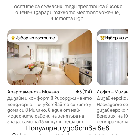
Гостите са съгласни: тези престои са високо
оценени заради тяхното местоположение,
чистота и др.
Избор на гостите
Избор на гос
Най-популярен избор на гостите
Най-популярен 
Апартамент – Милано
Средна оценка: 5 от 5, 11
5 (114)
Лофт – Милано
Дизайн и комфорт в Рисорджименто
Дизайнерско ло
централната гар
Бонджорно! Почувствайте се като у
Насладете се на
дома си в Милано, в един от най-
дизайнерско пр
модерните райони на центъра на
Венеция, на 10 
града, само на 15 минути пеша от
централната гар
Популярни удобства във
катедралата. Отседнете в красив
представете си 
дизайнерски апартамент на улица
модерен лофт в 