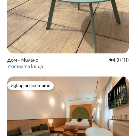
Дом – Милано
Средна оцен
4,9 (111)
Уютната къща
Избор на гостите
Избор на гостите