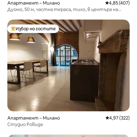
Апартамент – Милано
Средна оценка
4,85 (407)
Дуомо, 50 м, частна тераса, тихо, в центъра на
Милано
Избор на гостите
Най-популярен избор на гостите
Апартамент – Милано
Средна оценка
4,97 (322)
Студио Ровида