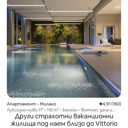
Апартамент – Милано
Средна оценка
4,91 (160)
Луксозно ниво 11° • 110 m² • Басейн • Фитнес зала и
Други страхотни ваканционни
паркинг
жилища под наем близо до Vittorio