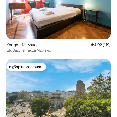
Кондо – Милано
Средна оценка
4,92 (119)
Шивашка къща Милано
Избор на гостите
Избор на гостите