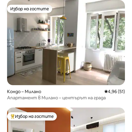
Избор на гостите
Избор на гостите
Кондо – Милано
Средна оценк
4,96 (51)
Апартамент в Милано – центърът на града
Избор на гостите
Най-популярен избор на гостите