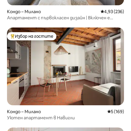
Кондо – Милано
Средна оценка
4,93 (236)
Апартамент с първокласен дизайн | Включен е
безплатен паркинг
Избор на гостите
Най-популярен избор на гостите
Кондо – Милано
Средна оце
5 (169)
Уютен апартамент в Навигли