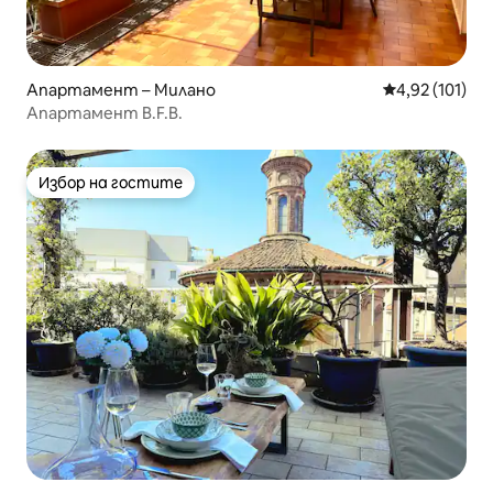
Апартамент – Милано
Средна оценка
4,92 (101)
Апартамент B.F.B.
Избор на гостите
Избор на гостите