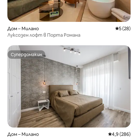
Дом – Милано
Средна оц
5 (28)
Луксозен лофт в Порта Романа
Супердомакин
Супердомакин
Дом – Милано
Средна оценк
4,9 (286)