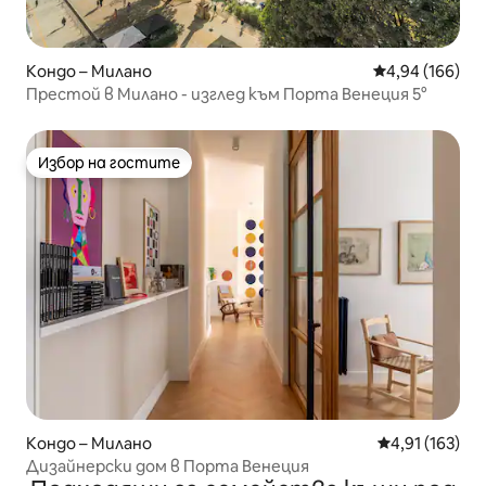
Кондо – Милано
Средна оценка
4,94 (166)
Престой в Милано - изглед към Порта Венеция 5°
Избор на гостите
Избор на гостите
Кондо – Милано
Средна оценка
4,91 (163)
Дизайнерски дом в Порта Венеция