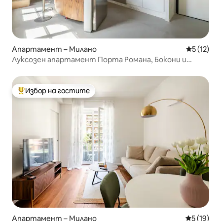
Апартамент – Милано
Средна оц
5 (12)
Луксозен апартамент Порта Романа, Бокони и
център на града
Избор на гостите
Най-популярен избор на гостите
Апартамент – Милано
Средна оц
5 (19)