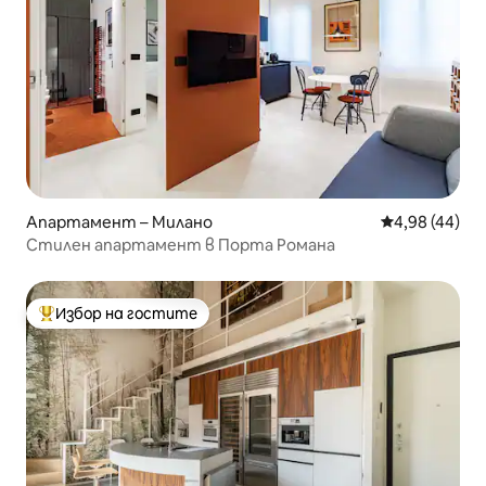
Апартамент – Милано
Средна оценк
4,98 (44)
Стилен апартамент в Порта Романа
Избор на гостите
Най-популярен избор на гостите