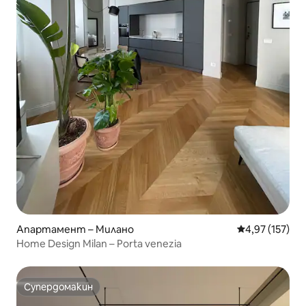
Апартамент – Милано
Средна оценка
4,97 (157)
Home Design Milan – Porta venezia
Супердомакин
Супердомакин