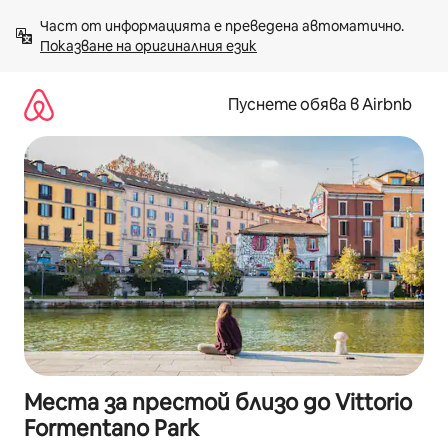
Пропускане
Част от информацията е преведена автоматично. 
към
Показване на оригиналния език
съдържанието
Пуснете обява в Airbnb
Места за престой близо до Vittorio
Formentano Park