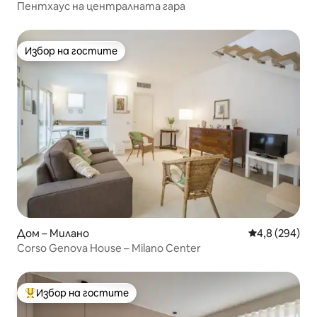
Пентхаус на централната гара
Избор на гостите
Избор на гостите
Дом – Милано
Средна оценк
4,8 (294)
Corso Genova House – Milano Center
Избор на гостите
Най-популярен избор на гостите