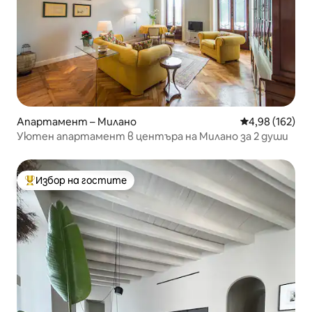
Апартамент – Милано
Средна оценка
4,98 (162)
Уютен апартамент в центъра на Милано за 2 души
Избор на гостите
Най-популярен избор на гостите