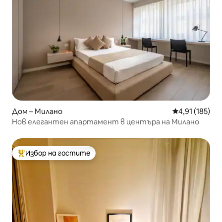
Дом – Милано
Средна оценка
4,91 (185)
Нов елегантен апартамент в центъра на Милано
Избор на гостите
Най-популярен избор на гостите