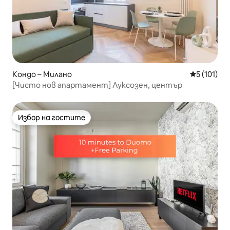
Кондо – Милано
Средна оце
5 (101)
[Чисто нов апартамент] Луксозен, център
Избор на гостите
Избор на гостите