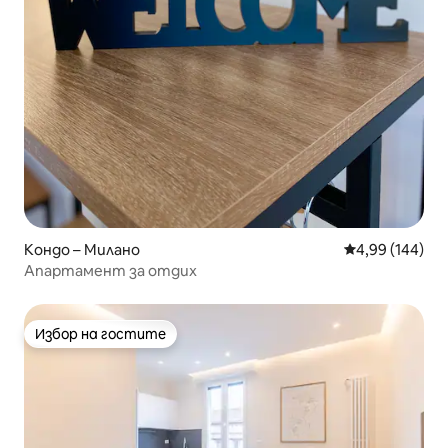
Кондо – Милано
Средна оценка
4,99 (144)
Апартамент за отдих
Избор на гостите
Избор на гостите