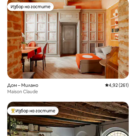
Избор на гостите
Избор на гостите
Дом – Милано
Средна оценка
4,92 (261)
Maison Claude
Избор на гостите
Най-популярен избор на гостите