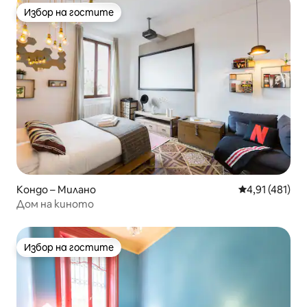
Избор на гостите
Избор на гостите
Кондо – Милано
Средна оценка
4,91 (481)
Дом на киното
Избор на гостите
Избор на гостите