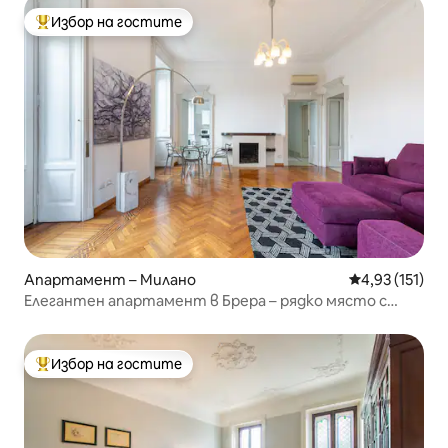
Избор на гостите
Най-популярен избор на гостите
Апартамент – Милано
Средна оценка
4,93 (151)
Елегантен апартамент в Брера – рядко място с
изглед към града
Избор на гостите
Най-популярен избор на гостите