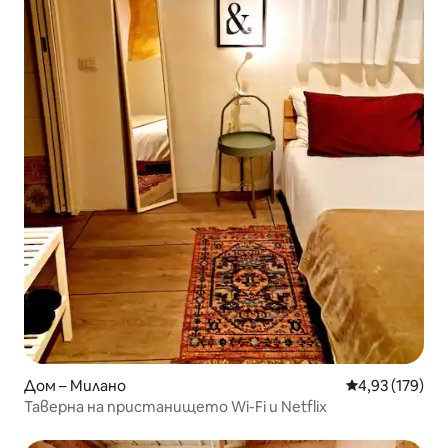
Дом – Милано
Средна оценка
4,93 (179)
Таверна на пристанището Wi-Fi и Netflix