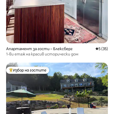
Апартамент за гости – Блексберг
Средна оц
5 (35)
1-ви етаж на красив исторически дом
Избор на гостите
Най-популярен избор на гостите