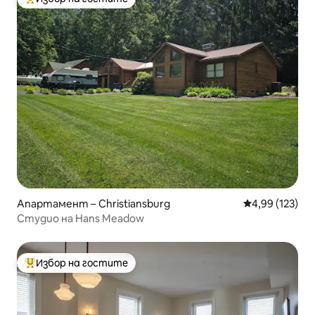
Най-популярен избор на гостите
Апартамент – Christiansburg
Средна оценка
4,99 (123)
Студио на Hans Meadow
Избор на гостите
Най-популярен избор на гостите