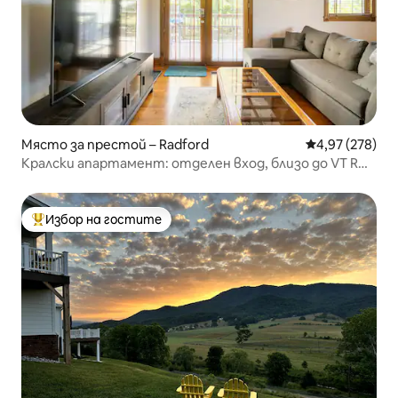
Място за престой – Radford
Средна оценка
4,97 (278)
Кралски апартамент: отделен вход, близо до VT RU
и болница
Избор на гостите
Най-популярен избор на гостите