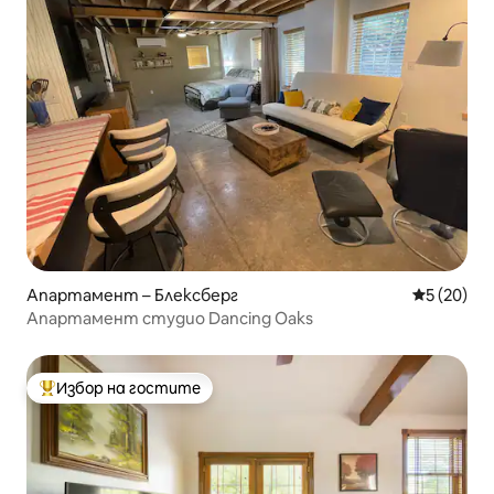
Апартамент – Блексберг
Средна оц
5 (20)
Апартамент студио Dancing Oaks
Избор на гостите
Най-популярен избор на гостите