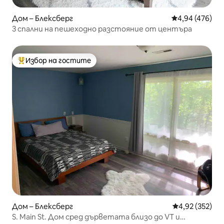
Дом – Блексберг
Средна оценка
4,94 (476)
3 спални на пешеходно разстояние от центъра
Избор на гостите
Най-популярен избор на гостите
Дом – Блексберг
Средна оценка
4,92 (352)
S. Main St. Дом сред дърветата близо до VT и