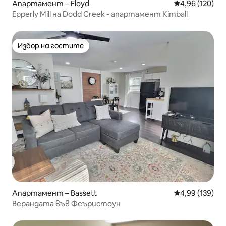
Апартамент – Floyd
Средна оценка
4,96 (120)
Epperly Mill на Dodd Creek - апартамент Kimball
Избор на гостите
Избор на гостите
Апартамент – Bassett
Средна оценка
4,99 (139)
Верандата във Феъристоун