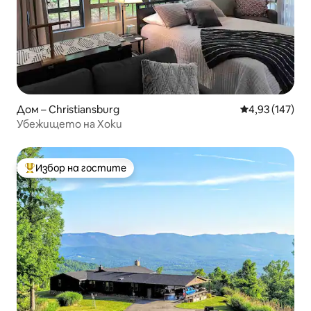
Дом – Christiansburg
Средна оценка
4,93 (147)
Убежището на Хоки
Избор на гостите
Най-популярен избор на гостите