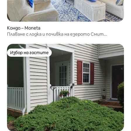
Кондо – Moneta
Плаване с лодка и почивка на езерото Смит
Маунтин! Светъл апартамент
Избор на гостите
Избор на гостите