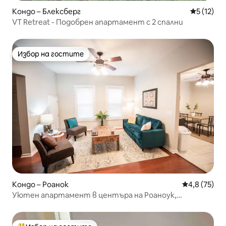
Кондо – Блексберг
Средна оц
5 (12)
VT Retreat - Подобрен апартамент с 2 спални
Избор на гостите
Избор на гостите
Кондо – Роанок
Средна оцен
4,8 (75)
Уютен апартамент в центъра на Роаноук,
Вирджиния