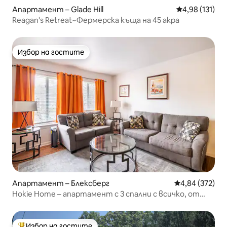
Апартамент – Glade Hill
Средна оценка
4,98 (131)
Reagan's Retreat~Фермерска къща на 45 акра
Избор на гостите
Избор на гостите
Апартамент – Блексберг
Средна оценка
4,84 (372)
Hokie Home – апартамент с 3 спални с всичко, от
което се нуждаете!
Избор на гостите