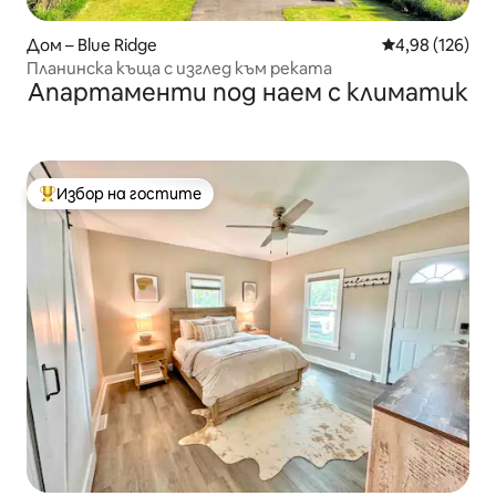
Дом – Blue Ridge
Средна оценка
4,98 (126)
Планинска къща с изглед към реката
Апартаменти под наем с климатик
Избор на гостите
Най-популярен избор на гостите