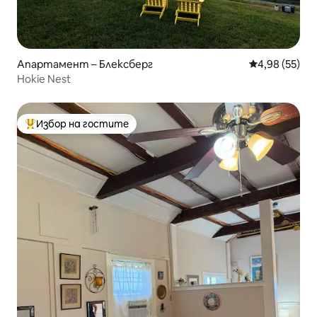
Апартамент – Блексберг
Средна оценк
4,98 (55)
Hokie Nest
Избор на гостите
Най-популярен избор на гостите