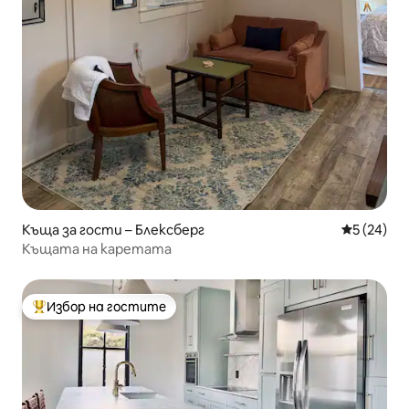
Къща за гости – Блексберг
Средна оц
5 (24)
Къщата на каретата
Избор на гостите
Най-популярен избор на гостите