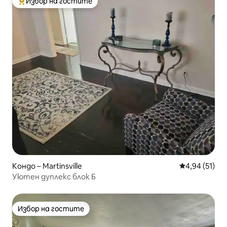
Избор на гостите
Най-популярен избор на гостите
Кондо – Martinsville
Средна оценк
4,94 (51)
Уютен дуплекс блок Б
Избор на гостите
Избор на гостите