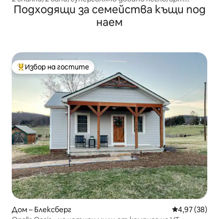
Подходящи за семейства къщи под
лофт/балкон/2 безплатни паркоместа
наем
Избор на гостите
Най-популярен избор на гостите
Дом – Блексберг
Средна оценк
4,97 (38)