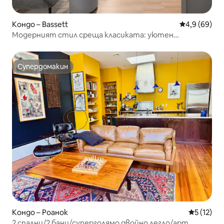
Кондо – Bassett
Средна оцен
4,9 (69)
Модерният стил среща класиката: уютен
апартамент на река Смит
Супердомакин
Супердомакин
Кондо – Роанок
Средна оц
5 (12)
2 спални/2 бани/суперголямо двойно легло/арт