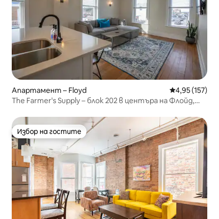
Апартамент – Floyd
Средна оценка
4,95 (157)
The Farmer's Supply – блок 202 в центъра на Флойд,
Вирджиния
Избор на гостите
Избор на гостите