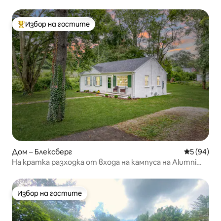
автобусна спирка
Избор на гостите
Най-популярен избор на гостите
Дом – Блексберг
Средна оц
5 (94)
На кратка разходка от входа на кампуса на Alumni
Mall
Избор на гостите
Избор на гостите