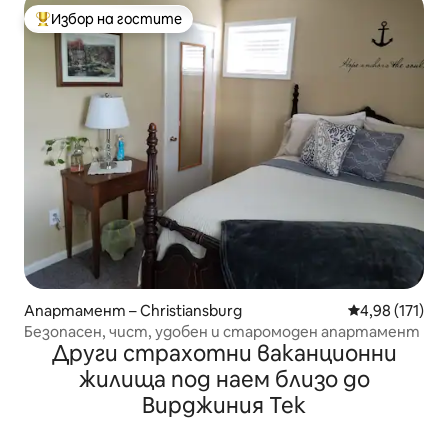
Избор на гостите
Най-популярен избор на гостите
Апартамент – Christiansburg
Средна оценка
4,98 (171)
Безопасен, чист, удобен и старомоден апартамент
Други страхотни ваканционни
жилища под наем близо до
Вирджиния Тек