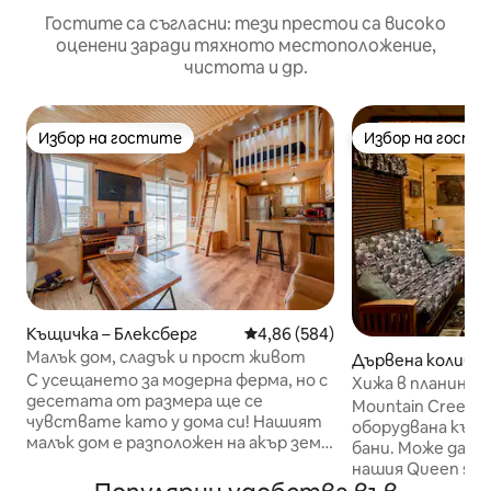
Гостите са съгласни: тези престои са високо
оценени заради тяхното местоположение,
чистота и др.
Избор на гостите
Избор на гости
Избор на гостите
Избор на гости
Къщичка – Блексберг
Средна оценка: 4,86 от 5, 584
4,86 (584)
Малък дом, сладък и прост живот
Дървена колиба 
С усещането за модерна ферма, но с
рг
Хижа в планинск
десетата от размера ще се
2 спални/2 бани
Mountain Creek L
чувствате като у дома си! Нашият
оборудвана къща 
малък дом е разположен на акър земя
бани. Може да с
с изглед към планините Блу Ридж в
нашия Queen size
югозападната част на Вирджиния.
пълен достъп до