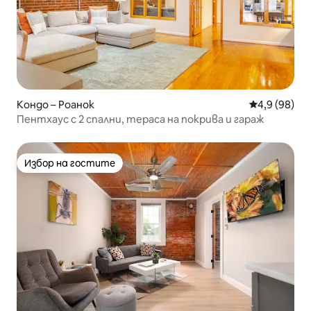
Кондо – Роанок
Средна оцен
4,9 (98)
Пентхаус с 2 спални, тераса на покрива и гараж
Избор на гостите
Избор на гостите