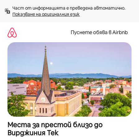
Пропускане
Част от информацията е преведена автоматично. 
към
Показване на оригиналния език
съдържанието
Пуснете обява в Airbnb
Места за престой близо до
Вирджиния Тек