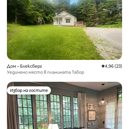
Дом – Блексберг
Средна оценк
4,96 (23)
Уединено място в планината Табор
Избор на гостите
Избор на гостите