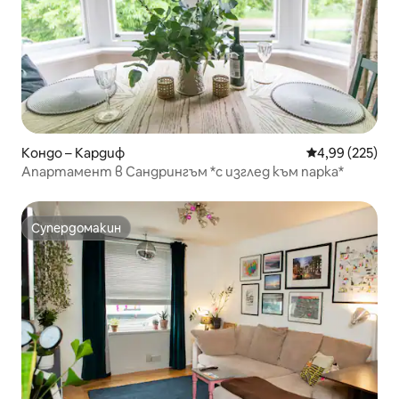
Кондо – Кардиф
Средна оценка
4,99 (225)
Апартамент в Сандрингъм *с изглед към парка*
Супердомакин
Супердомакин