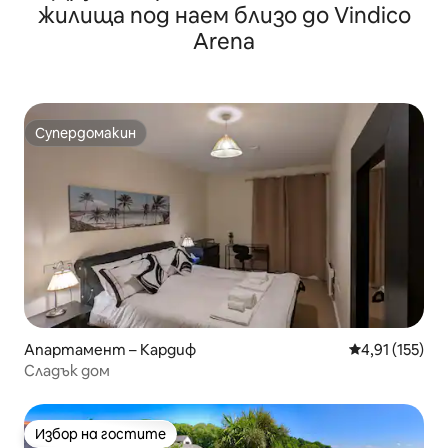
жилища под наем близо до Vindico
Arena
Супердомакин
Супердомакин
Апартамент – Кардиф
Средна оценка
4,91 (155)
Сладък дом
Избор на гостите
Избор на гостите