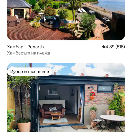
Хамбар – Penarth
Средна оценка
4,89 (515)
Хамбарът на плажа
Избор на гостите
Избор на гостите