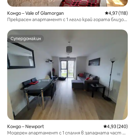
Кондо – Vale of Glamorgan
Средна оценка
4,97 (118)
Прекрасен апартамент с 1 легло край гората близо
до Кардиф
Супердомакин
Супердомакин
Кондо – Newport
Средна оценка
4,93 (240)
Модерен апартамент с 1 спалня в западната част на