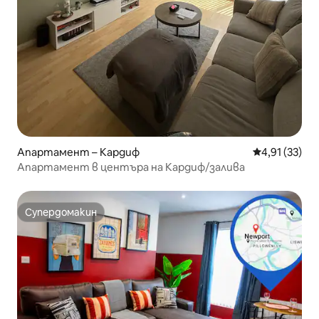
Апартамент – Кардиф
Средна оценк
4,91 (33)
Апартамент в центъра на Кардиф/залива
Супердомакин
Супердомакин