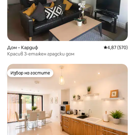
Дом – Кардиф
Средна оценка
4,87 (570)
Красив 3-етажен градски дом
Избор на гостите
Избор на гостите