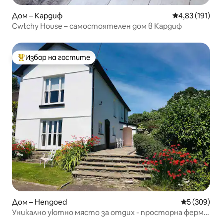
Дом – Кардиф
Средна оценка
4,83 (191)
Cwtchy House – самостоятелен дом в Кардиф
Избор на гостите
Най-популярен избор на гостите
Дом – Hengoed
Средна оце
5 (309)
Уникално уютно място за отдих - просторна ферма
с 3 легла