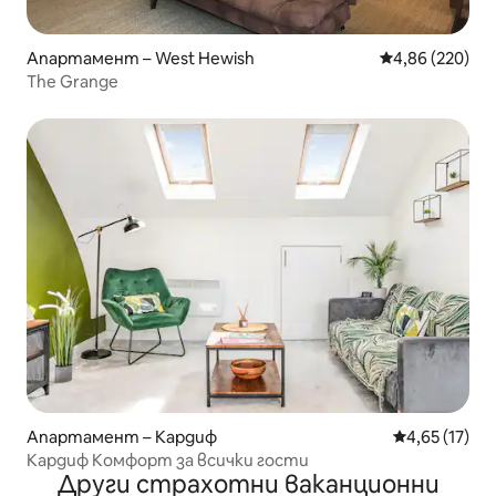
Апартамент – West Hewish
Средна оценка
4,86 (220)
The Grange
Апартамент – Кардиф
Средна оценк
4,65 (17)
Кардиф Комфорт за всички гости
Други страхотни ваканционни