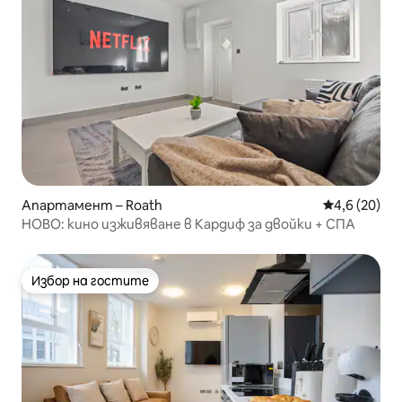
Апартамент – Roath
Средна оцен
4,6 (20)
НОВО: кино изживяване в Кардиф за двойки + СПА
Избор на гостите
Избор на гостите