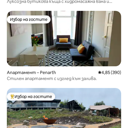
Луксозна бутикова къща с хидромасажна вана и
императорско легло!
Избор на гостите
Избор на гостите
Апартамент – Penarth
Средна оценка
4,85 (390)
Стилен апартамент с изглед към залива.
Избор на гостите
Най-популярен избор на гостите