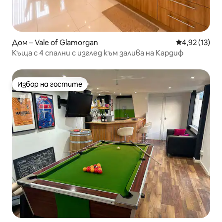
Дом – Vale of Glamorgan
Средна оценк
4,92 (13)
Къща с 4 спални с изглед към залива на Кардиф
Избор на гостите
Избор на гостите