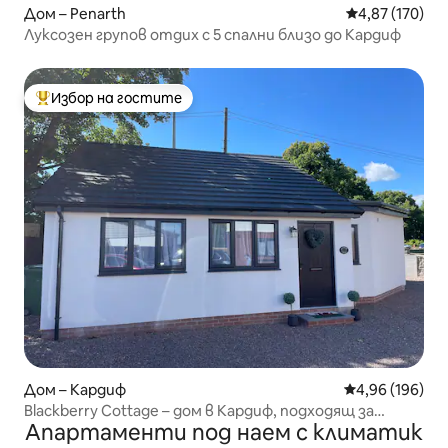
Дом – Penarth
Средна оценка
4,87 (170)
Луксозен групов отдих с 5 спални близо до Кардиф
Избор на гостите
Най-популярен избор на гостите
Дом – Кардиф
Средна оценка
4,96 (196)
Blackberry Cottage – дом в Кардиф, подходящ за
Апартаменти под наем с климатик
кучета