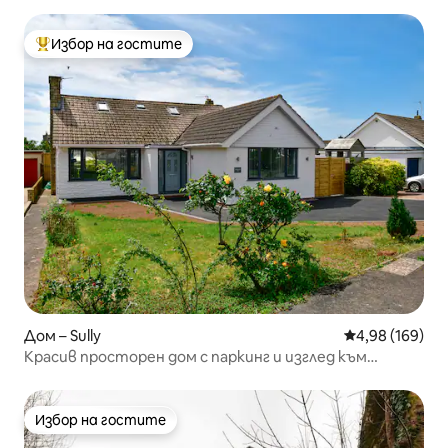
Избор на гостите
Най-популярен избор на гостите
Дом – Sully
Средна оценка
4,98 (169)
Красив просторен дом с паркинг и изглед към
морето.
Избор на гостите
Избор на гостите