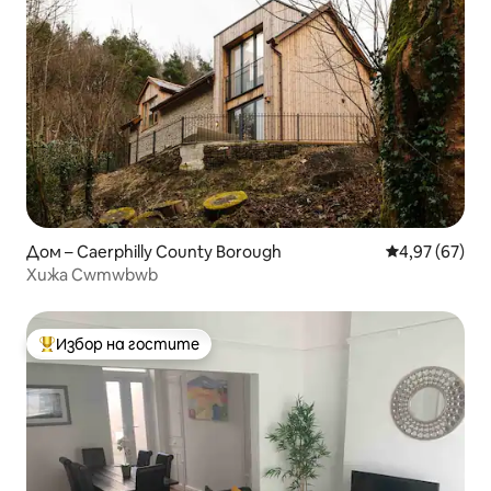
Дом – Caerphilly County Borough
Средна оценк
4,97 (67)
Хижа Cwmwbwb
Избор на гостите
Най-популярен избор на гостите