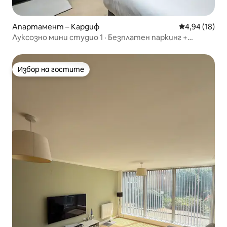
Апартамент – Кардиф
Средна оценк
4,94 (18)
Луксозно мини студио 1 · Безплатен паркинг +
климатик
Избор на гостите
Избор на гостите