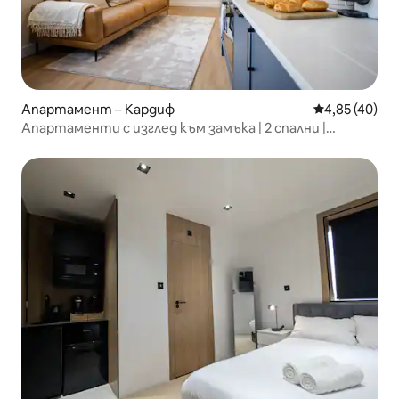
Апартамент – Кардиф
Средна оценк
4,85 (40)
Апартаменти с изглед към замъка | 2 спални |
Климатик