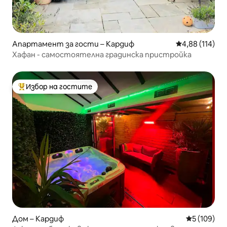
Апартамент за гости – Кардиф
Средна оценка
4,88 (114)
Хафан - самостоятелна градинска пристройка
Избор на гостите
Най-популярен избор на гостите
Дом – Кардиф
Средна оце
5 (109)