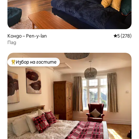
Кондо – Pen-y-lan
Средна оце
5 (278)
Пад
Избор на гостите
Най-популярен избор на гостите