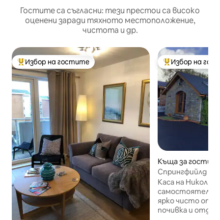
Гостите са съгласни: тези престои са високо
оценени заради тяхното местоположение,
чистота и др.
Избор на гостите
Избор на гос
Най-популярен избор на гостите
Най-популярен 
Къща за гости – 
Спрингфийлд Westra Dinas Powys
CF64 4HA
Каса на Никол, разположена
самостоятелно в
ярко чисто отв
почивка и отдих, топло през зима
с централно отопле