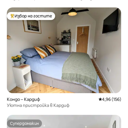
Нюпорт.
Избор на гостите
Най-популярен избор на гостите
Кондо – Кардиф
Средна оценка
4,96 (156)
Уютна пристройка в Кардиф
Супердомакин
Супердомакин