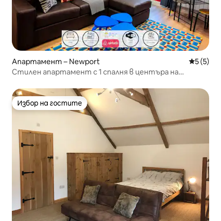
Апартамент – Newport
Средна о
5 (5)
Стилен апартамент с 1 спалня в центъра на
Нюпорт, близо до болница RoyalGwentHospital
Избор на гостите
Избор на гостите