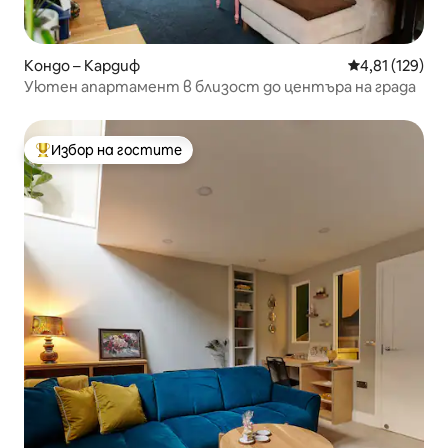
Кондо – Кардиф
Средна оценка
4,81 (129)
Уютен апартамент в близост до центъра на града
Избор на гостите
Най-популярен избор на гостите