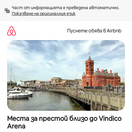
Пропускане
Част от информацията е преведена автоматично. 
към
Показване на оригиналния език
съдържанието
Пуснете обява в Airbnb
Места за престой близо до Vindico
Arena