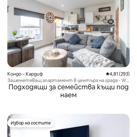
Кондо – Кардиф
Средна оценка
4,81 (293)
Зашеметяващ апартамент в центъра на града - Wi-
Подходящи за семейства къщи под
Fi и паркинг
наем
Избор на гостите
Избор на гостите